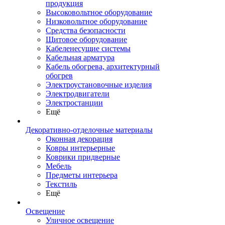
продукция
Высоковольтное оборудование
Низковольтное оборудование
Средства безопасности
Щитовое оборудование
Кабеленесущие системы
Кабельная арматура
Кабель обогрева, архитектурный
обогрев
Электроустановочные изделия
Электродвигатели
Электростанции
Ещё
Декоративно-отделочные материалы
Оконная декорация
Ковры интерьерные
Коврики придверные
Мебель
Предметы интерьера
Текстиль
Ещё
Освещение
Уличное освещение