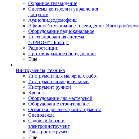
Охранное телевидение
Системы контроля и управления
доступом
Аудио/видеодомофоны
Эфирное/спутниковое телевидение
Электрооборуд
Оборудование радиоканальное
Интегрированная система
"ОРИОН" "Болид"
Радиостанции
Противокражное оборудование
Ещё
Инструменты, техника
Инструмент для малярных работ
Инструмент измерительный
Инструмент ручной
Крепеж
Оборудование для мастерской
Оборудование строительное
Оснастка для электроинструмента
Спецодежда
Садовый бензо и
электроинструмент
Электроинструмент
Ещё