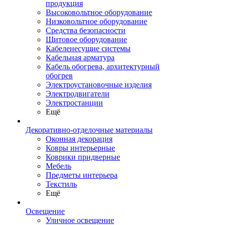
продукция
Высоковольтное оборудование
Низковольтное оборудование
Средства безопасности
Щитовое оборудование
Кабеленесущие системы
Кабельная арматура
Кабель обогрева, архитектурный
обогрев
Электроустановочные изделия
Электродвигатели
Электростанции
Ещё
Декоративно-отделочные материалы
Оконная декорация
Ковры интерьерные
Коврики придверные
Мебель
Предметы интерьера
Текстиль
Ещё
Освещение
Уличное освещение