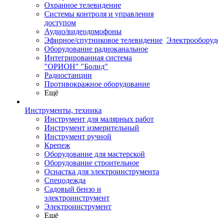
Охранное телевидение
Системы контроля и управления
доступом
Аудио/видеодомофоны
Эфирное/спутниковое телевидение
Электрооборуд
Оборудование радиоканальное
Интегрированная система
"ОРИОН" "Болид"
Радиостанции
Противокражное оборудование
Ещё
Инструменты, техника
Инструмент для малярных работ
Инструмент измерительный
Инструмент ручной
Крепеж
Оборудование для мастерской
Оборудование строительное
Оснастка для электроинструмента
Спецодежда
Садовый бензо и
электроинструмент
Электроинструмент
Ещё