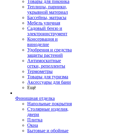
Товары для пикника
Теплицы, парники,
укрывной материал
Бассейны, матрасы
Мебель уличная
Садовый бензо и
электроинструмент
Консервация и
виноделие
Удобрения и средства
защиты растений
Антимоскитные
сетки, репелленты
Термометры
Товары для туризма
Аксессуары для бани
Ещё
Финишная отделка
Напольные покрытия
Столярные изделия,
двери
Плитка
Окна
Бытовые и обойные