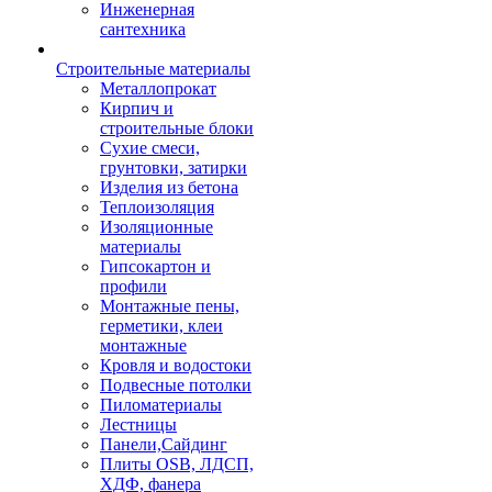
Инженерная
сантехника
Строительные материалы
Металлопрокат
Кирпич и
строительные блоки
Сухие смеси,
грунтовки, затирки
Изделия из бетона
Теплоизоляция
Изоляционные
материалы
Гипсокартон и
профили
Монтажные пены,
герметики, клеи
монтажные
Кровля и водостоки
Подвесные потолки
Пиломатериалы
Лестницы
Панели,Сайдинг
Плиты OSB, ЛДСП,
ХДФ, фанера