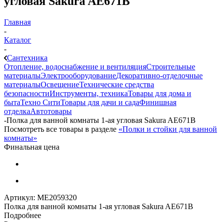
угловая Sakura AE671В
Главная
-
Каталог
-
Сантехника
Отопление, водоснабжение и вентиляция
Строительные
материалы
Электрооборудование
Декоративно-отделочные
материалы
Освещение
Технические средства
безопасности
Инструменты, техника
Товары для дома и
быта
Техно Сити
Товары для дачи и сада
Финишная
отделка
Автотовары
-
Полка для ванной комнаты 1-ая угловая Sakura AE671В
Посмотреть все товары в разделе
«Полки и стойки для ванной
комнаты»
Финальная цена
Артикул:
МЕ2059320
Полка для ванной комнаты 1-ая угловая Sakura AE671В
Подробнее