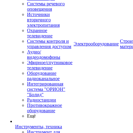
Системы речевого
оповещения
Источники
вторичного
электропитания
Охранное
телевидение
Системы контроля и
Строи
Электрооборудование
управления доступом
матер
Аудио/
видеодомофоны
Эфирное/спутниковое
телевидение
Оборудование
радиоканальное
Интегрированная
система "ОРИОН"
"Болид"
Радиостанции
Противокражное
оборудование
Ещё
Инструменты, техника
Инструмент для