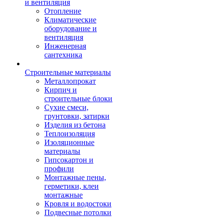
и вентиляция
Отопление
Климатические
оборудование и
вентиляция
Инженерная
сантехника
Строительные материалы
Металлопрокат
Кирпич и
строительные блоки
Сухие смеси,
грунтовки, затирки
Изделия из бетона
Теплоизоляция
Изоляционные
материалы
Гипсокартон и
профили
Монтажные пены,
герметики, клеи
монтажные
Кровля и водостоки
Подвесные потолки