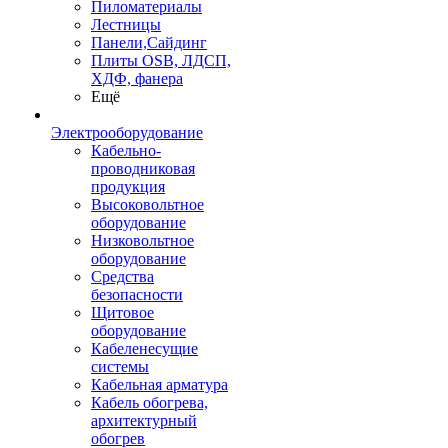
Пиломатериалы
Лестницы
Панели,Сайдинг
Плиты OSB, ЛДСП,
ХДФ, фанера
Ещё
Электрооборудование
Кабельно-
проводниковая
продукция
Высоковольтное
оборудование
Низковольтное
оборудование
Средства
безопасности
Щитовое
оборудование
Кабеленесущие
системы
Кабельная арматура
Кабель обогрева,
архитектурный
обогрев