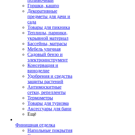
поливочный
Горшки, кашпо
Декоративные
предметы для дачи и
сада
Товары для пикника
Теплицы, парники,
укрывной материал
Бассейны, матрасы
Мебель уличная
Садовый бензо и
электроинструмент
Консервация и
виноделие
Удобрения и средства
защиты растений
Антимоскитные
сетки, репелленты
Термометры
Товары для туризма
Аксессуары для бани
Ещё
Финишная отделка
Напольные покрытия