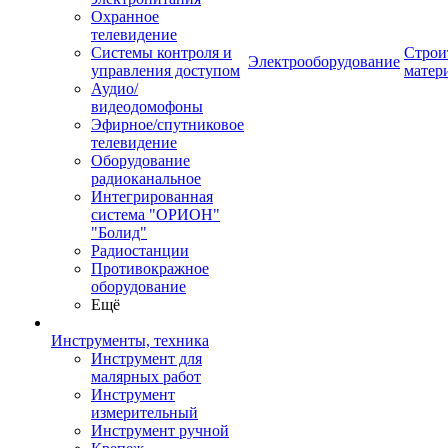
Охранное
телевидение
Системы контроля и
Строи
Электрооборудование
управления доступом
матер
Аудио/
видеодомофоны
Эфирное/спутниковое
телевидение
Оборудование
радиоканальное
Интегрированная
система "ОРИОН"
"Болид"
Радиостанции
Противокражное
оборудование
Ещё
Инструменты, техника
Инструмент для
малярных работ
Инструмент
измерительный
Инструмент ручной