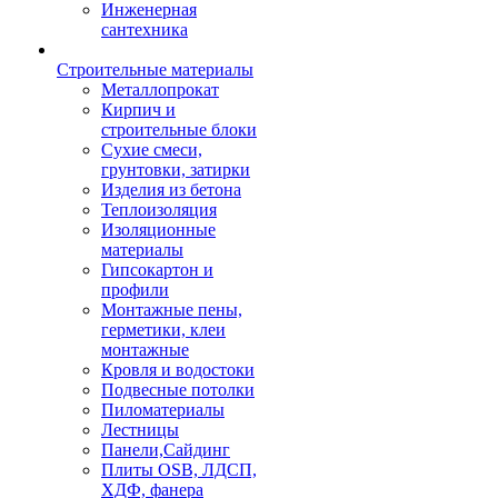
Инженерная
сантехника
Строительные материалы
Металлопрокат
Кирпич и
строительные блоки
Сухие смеси,
грунтовки, затирки
Изделия из бетона
Теплоизоляция
Изоляционные
материалы
Гипсокартон и
профили
Монтажные пены,
герметики, клеи
монтажные
Кровля и водостоки
Подвесные потолки
Пиломатериалы
Лестницы
Панели,Сайдинг
Плиты OSB, ЛДСП,
ХДФ, фанера