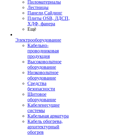
Пиломатериалы
Лестницы
Панели,Сайдинг
Плиты OSB, ЛДСП,
ХДФ, фанера
Ещё
Электрооборудование
Кабельно-
проводниковая
продукция
Высоковольтное
оборудование
Низковольтное
оборудование
Средства
безопасности
Щитовое
оборудование
Кабеленесущие
системы
Кабельная арматура
Кабель обогрева,
архитектурный
обогрев