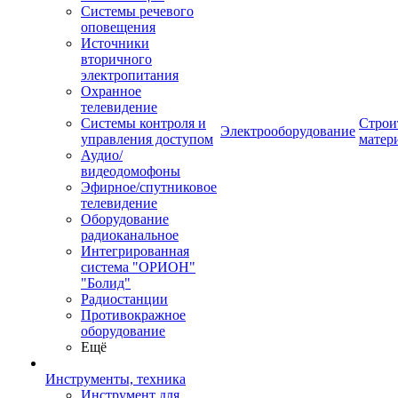
Системы речевого
оповещения
Источники
вторичного
электропитания
Охранное
телевидение
Системы контроля и
Строи
Электрооборудование
управления доступом
матер
Аудио/
видеодомофоны
Эфирное/спутниковое
телевидение
Оборудование
радиоканальное
Интегрированная
система "ОРИОН"
"Болид"
Радиостанции
Противокражное
оборудование
Ещё
Инструменты, техника
Инструмент для