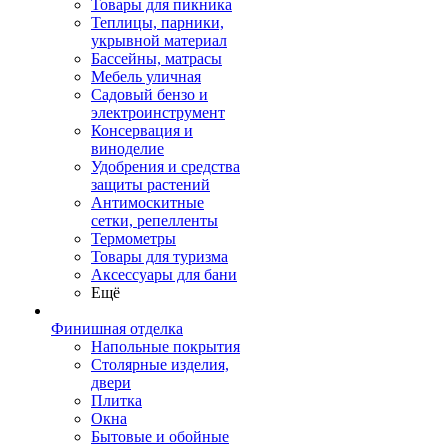
Товары для пикника
Теплицы, парники,
укрывной материал
Бассейны, матрасы
Мебель уличная
Садовый бензо и
электроинструмент
Консервация и
виноделие
Удобрения и средства
защиты растений
Антимоскитные
сетки, репелленты
Термометры
Товары для туризма
Аксессуары для бани
Ещё
Финишная отделка
Напольные покрытия
Столярные изделия,
двери
Плитка
Окна
Бытовые и обойные