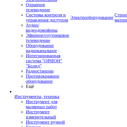
Охранное
телевидение
Системы контроля и
Строи
Электрооборудование
управления доступом
матер
Аудио/
видеодомофоны
Эфирное/спутниковое
телевидение
Оборудование
радиоканальное
Интегрированная
система "ОРИОН"
"Болид"
Радиостанции
Противокражное
оборудование
Ещё
Инструменты, техника
Инструмент для
малярных работ
Инструмент
измерительный
Инструмент ручной