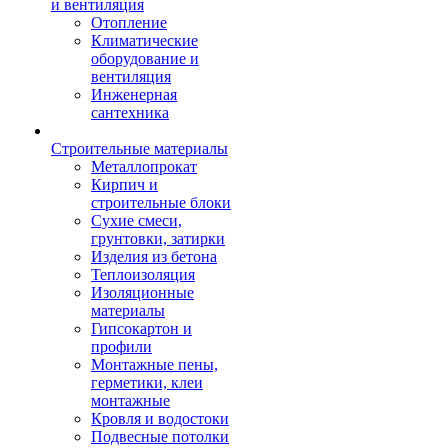
и вентиляция
Отопление
Климатические
оборудование и
вентиляция
Инженерная
сантехника
Строительные материалы
Металлопрокат
Кирпич и
строительные блоки
Сухие смеси,
грунтовки, затирки
Изделия из бетона
Теплоизоляция
Изоляционные
материалы
Гипсокартон и
профили
Монтажные пены,
герметики, клеи
монтажные
Кровля и водостоки
Подвесные потолки