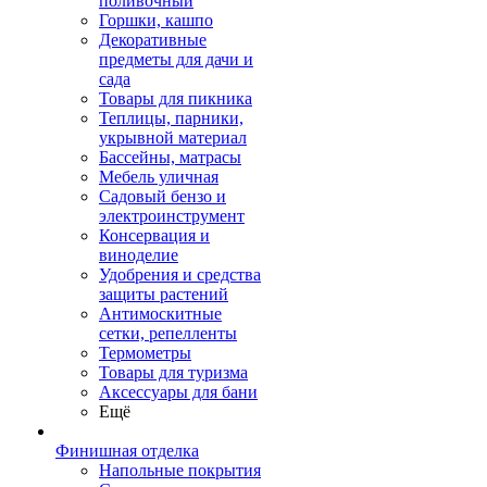
поливочный
Горшки, кашпо
Декоративные
предметы для дачи и
сада
Товары для пикника
Теплицы, парники,
укрывной материал
Бассейны, матрасы
Мебель уличная
Садовый бензо и
электроинструмент
Консервация и
виноделие
Удобрения и средства
защиты растений
Антимоскитные
сетки, репелленты
Термометры
Товары для туризма
Аксессуары для бани
Ещё
Финишная отделка
Напольные покрытия