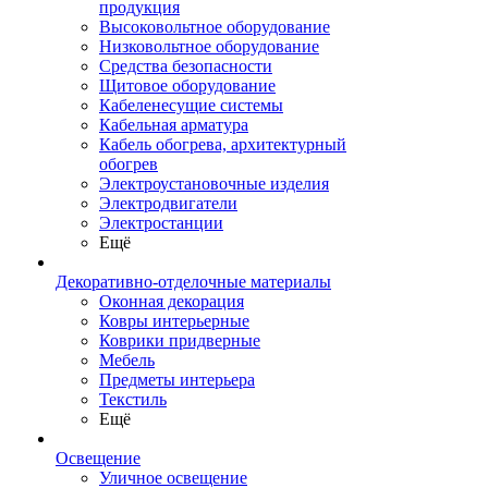
продукция
Высоковольтное оборудование
Низковольтное оборудование
Средства безопасности
Щитовое оборудование
Кабеленесущие системы
Кабельная арматура
Кабель обогрева, архитектурный
обогрев
Электроустановочные изделия
Электродвигатели
Электростанции
Ещё
Декоративно-отделочные материалы
Оконная декорация
Ковры интерьерные
Коврики придверные
Мебель
Предметы интерьера
Текстиль
Ещё
Освещение
Уличное освещение