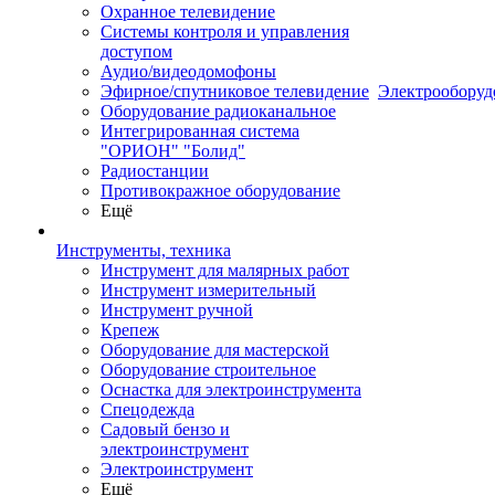
Охранное телевидение
Системы контроля и управления
доступом
Аудио/видеодомофоны
Эфирное/спутниковое телевидение
Электрооборуд
Оборудование радиоканальное
Интегрированная система
"ОРИОН" "Болид"
Радиостанции
Противокражное оборудование
Ещё
Инструменты, техника
Инструмент для малярных работ
Инструмент измерительный
Инструмент ручной
Крепеж
Оборудование для мастерской
Оборудование строительное
Оснастка для электроинструмента
Спецодежда
Садовый бензо и
электроинструмент
Электроинструмент
Ещё