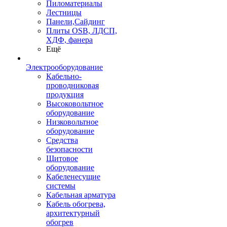
Пиломатериалы
Лестницы
Панели,Сайдинг
Плиты OSB, ЛДСП,
ХДФ, фанера
Ещё
Электрооборудование
Кабельно-
проводниковая
продукция
Высоковольтное
оборудование
Низковольтное
оборудование
Средства
безопасности
Щитовое
оборудование
Кабеленесущие
системы
Кабельная арматура
Кабель обогрева,
архитектурный
обогрев