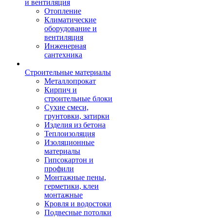
и вентиляция
Отопление
Климатические
оборудование и
вентиляция
Инженерная
сантехника
Строительные материалы
Металлопрокат
Кирпич и
строительные блоки
Сухие смеси,
грунтовки, затирки
Изделия из бетона
Теплоизоляция
Изоляционные
материалы
Гипсокартон и
профили
Монтажные пены,
герметики, клеи
монтажные
Кровля и водостоки
Подвесные потолки