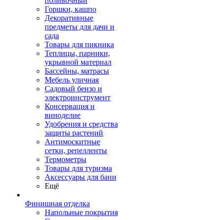
поливочный
Горшки, кашпо
Декоративные
предметы для дачи и
сада
Товары для пикника
Теплицы, парники,
укрывной материал
Бассейны, матрасы
Мебель уличная
Садовый бензо и
электроинструмент
Консервация и
виноделие
Удобрения и средства
защиты растений
Антимоскитные
сетки, репелленты
Термометры
Товары для туризма
Аксессуары для бани
Ещё
Финишная отделка
Напольные покрытия