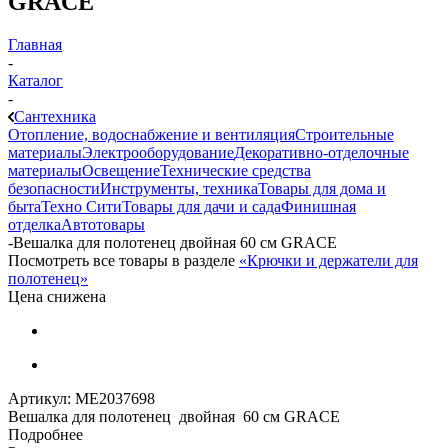
GRACE
Главная
-
Каталог
-
Сантехника
Отопление, водоснабжение и вентиляция
Строительные
материалы
Электрооборудование
Декоративно-отделочные
материалы
Освещение
Технические средства
безопасности
Инструменты, техника
Товары для дома и
быта
Техно Сити
Товары для дачи и сада
Финишная
отделка
Автотовары
-
Вешалка для полотенец двойная 60 см GRACE
Посмотреть все товары в разделе
«Крючки и держатели для
полотенец»
Цена снижена
Артикул:
МЕ2037698
Вешалка для полотенец двойная 60 см GRACE
Подробнее