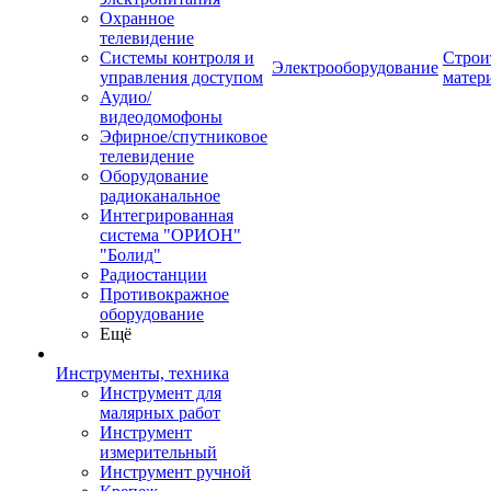
Охранное
телевидение
Системы контроля и
Строи
Электрооборудование
управления доступом
матер
Аудио/
видеодомофоны
Эфирное/спутниковое
телевидение
Оборудование
радиоканальное
Интегрированная
система "ОРИОН"
"Болид"
Радиостанции
Противокражное
оборудование
Ещё
Инструменты, техника
Инструмент для
малярных работ
Инструмент
измерительный
Инструмент ручной