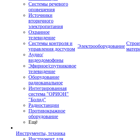
Системы речевого
оповещения
Источники
вторичного
электропитания
Охранное
телевидение
Системы контроля и
Строи
Электрооборудование
управления доступом
матер
Аудио/
видеодомофоны
Эфирное/спутниковое
телевидение
Оборудование
радиоканальное
Интегрированная
система "ОРИОН"
"Болид"
Радиостанции
Противокражное
оборудование
Ещё
Инструменты, техника
Инструмент для