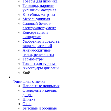
Товары для пикника
Теплицы, парники,
укрывной материал
Бассейны, матрасы
Мебель уличная
Садовый бензо и
электроинструмент
Консервация и
виноделие
Удобрения и средства
защиты растений
Антимоскитные
сетки, репелленты
Термометры
Товары для туризма
Аксессуары для бани
Ещё
Финишная отделка
Напольные покрытия
Столярные изделия,
двери
Плитка
Окна
Бытовые и обойные