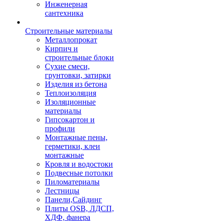
Инженерная
сантехника
Строительные материалы
Металлопрокат
Кирпич и
строительные блоки
Сухие смеси,
грунтовки, затирки
Изделия из бетона
Теплоизоляция
Изоляционные
материалы
Гипсокартон и
профили
Монтажные пены,
герметики, клеи
монтажные
Кровля и водостоки
Подвесные потолки
Пиломатериалы
Лестницы
Панели,Сайдинг
Плиты OSB, ЛДСП,
ХДФ, фанера