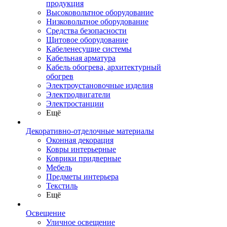
продукция
Высоковольтное оборудование
Низковольтное оборудование
Средства безопасности
Щитовое оборудование
Кабеленесущие системы
Кабельная арматура
Кабель обогрева, архитектурный
обогрев
Электроустановочные изделия
Электродвигатели
Электростанции
Ещё
Декоративно-отделочные материалы
Оконная декорация
Ковры интерьерные
Коврики придверные
Мебель
Предметы интерьера
Текстиль
Ещё
Освещение
Уличное освещение