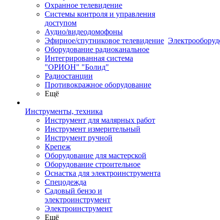
Охранное телевидение
Системы контроля и управления
доступом
Аудио/видеодомофоны
Эфирное/спутниковое телевидение
Электрооборуд
Оборудование радиоканальное
Интегрированная система
"ОРИОН" "Болид"
Радиостанции
Противокражное оборудование
Ещё
Инструменты, техника
Инструмент для малярных работ
Инструмент измерительный
Инструмент ручной
Крепеж
Оборудование для мастерской
Оборудование строительное
Оснастка для электроинструмента
Спецодежда
Садовый бензо и
электроинструмент
Электроинструмент
Ещё