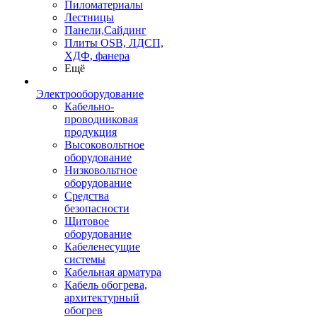
Пиломатериалы
Лестницы
Панели,Сайдинг
Плиты OSB, ЛДСП,
ХДФ, фанера
Ещё
Электрооборудование
Кабельно-
проводниковая
продукция
Высоковольтное
оборудование
Низковольтное
оборудование
Средства
безопасности
Щитовое
оборудование
Кабеленесущие
системы
Кабельная арматура
Кабель обогрева,
архитектурный
обогрев