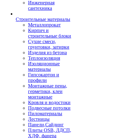
Инженерная
сантехника
Строительные материалы
Металлопрокат
Кирпич и
строительные блоки
Сухие смеси,
грунтовки, затирки
Изделия из бетона
Теплоизоляция
Изоляционные
материалы
Гипсокартон и
профили
Монтажные пены,
герметики, клеи
монтажные
Кровля и водостоки
Подвесные потолки
Пиломатериалы
Лестницы
Панели,Сайдинг
Плиты OSB, ЛДСП,
ХДФ, фанера