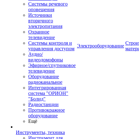
Системы речевого
оповещения
Источники
вторичного
электропитания
Охранное
телевидение
Системы контроля и
Строи
Электрооборудование
управления доступом
матер
Аудио/
видеодомофоны
Эфирное/спутниковое
телевидение
Оборудование
радиоканальное
Интегрированная
система "ОРИОН"
"Болид"
Радиостанции
Противокражное
оборудование
Ещё
Инструменты, техника
Инструмент для