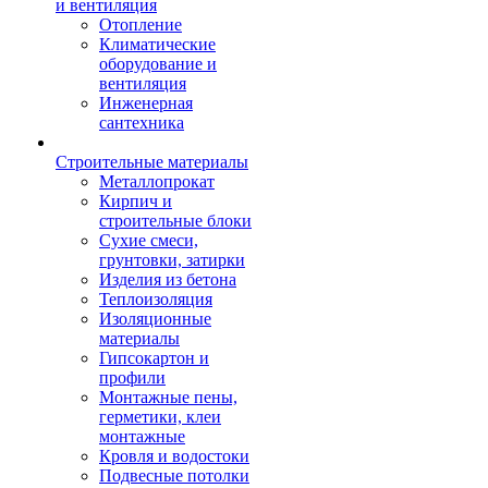
и вентиляция
Отопление
Климатические
оборудование и
вентиляция
Инженерная
сантехника
Строительные материалы
Металлопрокат
Кирпич и
строительные блоки
Сухие смеси,
грунтовки, затирки
Изделия из бетона
Теплоизоляция
Изоляционные
материалы
Гипсокартон и
профили
Монтажные пены,
герметики, клеи
монтажные
Кровля и водостоки
Подвесные потолки