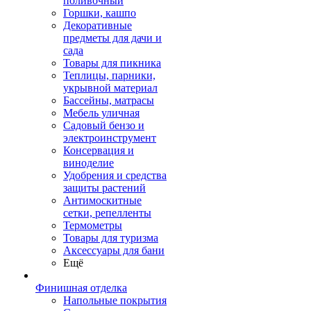
поливочный
Горшки, кашпо
Декоративные
предметы для дачи и
сада
Товары для пикника
Теплицы, парники,
укрывной материал
Бассейны, матрасы
Мебель уличная
Садовый бензо и
электроинструмент
Консервация и
виноделие
Удобрения и средства
защиты растений
Антимоскитные
сетки, репелленты
Термометры
Товары для туризма
Аксессуары для бани
Ещё
Финишная отделка
Напольные покрытия