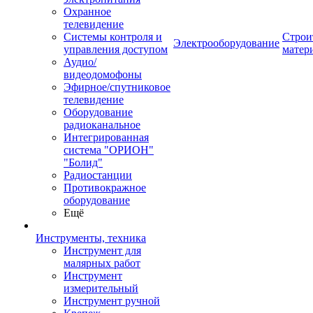
Охранное
телевидение
Системы контроля и
Строи
Электрооборудование
управления доступом
матер
Аудио/
видеодомофоны
Эфирное/спутниковое
телевидение
Оборудование
радиоканальное
Интегрированная
система "ОРИОН"
"Болид"
Радиостанции
Противокражное
оборудование
Ещё
Инструменты, техника
Инструмент для
малярных работ
Инструмент
измерительный
Инструмент ручной