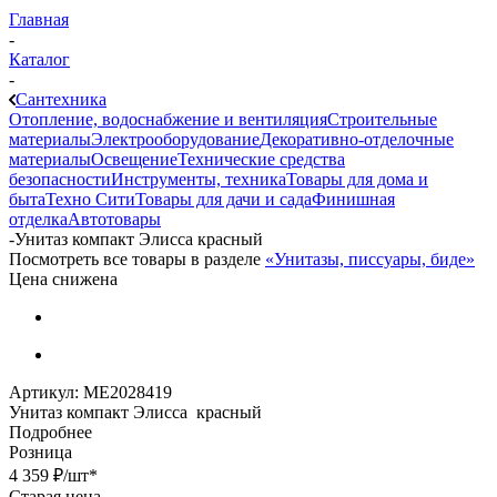
Главная
-
Каталог
-
Сантехника
Отопление, водоснабжение и вентиляция
Строительные
материалы
Электрооборудование
Декоративно-отделочные
материалы
Освещение
Технические средства
безопасности
Инструменты, техника
Товары для дома и
быта
Техно Сити
Товары для дачи и сада
Финишная
отделка
Автотовары
-
Унитаз компакт Элисса красный
Посмотреть все товары в разделе
«Унитазы, писсуары, биде»
Цена снижена
Артикул:
МЕ2028419
Унитаз компакт Элисса красный
Подробнее
Розница
4 359
₽
/шт
*
Старая цена