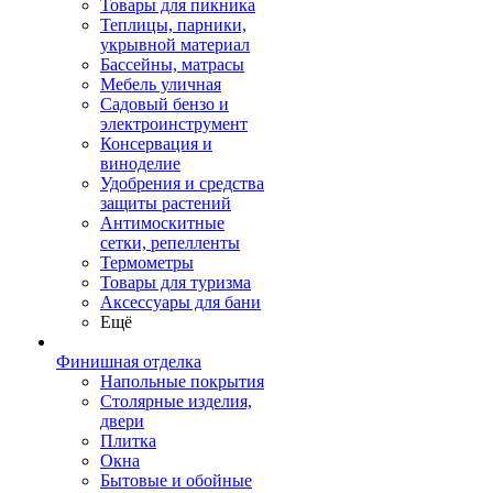
Товары для пикника
Теплицы, парники,
укрывной материал
Бассейны, матрасы
Мебель уличная
Садовый бензо и
электроинструмент
Консервация и
виноделие
Удобрения и средства
защиты растений
Антимоскитные
сетки, репелленты
Термометры
Товары для туризма
Аксессуары для бани
Ещё
Финишная отделка
Напольные покрытия
Столярные изделия,
двери
Плитка
Окна
Бытовые и обойные