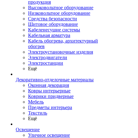
продукция
Высоковольтное оборудование
Низковольтное оборудование
Средства безопасности
Щитовое оборудование
Кабеленесущие системы
Кабельная арматура
Кабель обогрева, архитектурный
обогрев
Электроустановочные изделия
Электродвигатели
Электростанции
Ещё
Декоративно-отделочные материалы
Оконная декорация
Ковры интерьерные
Коврики придверные
Мебель
Предметы интерьера
Текстиль
Ещё
Освещение
Уличное освещение