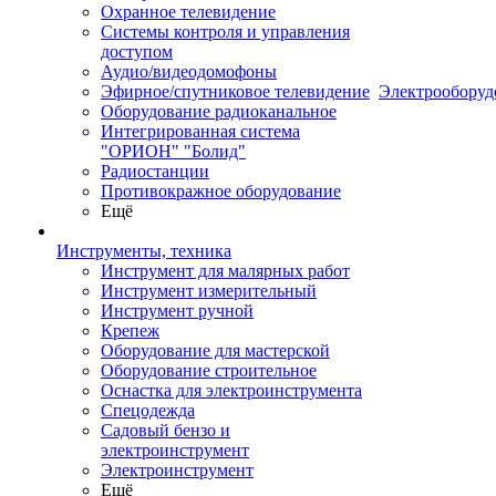
Охранное телевидение
Системы контроля и управления
доступом
Аудио/видеодомофоны
Эфирное/спутниковое телевидение
Электрооборуд
Оборудование радиоканальное
Интегрированная система
"ОРИОН" "Болид"
Радиостанции
Противокражное оборудование
Ещё
Инструменты, техника
Инструмент для малярных работ
Инструмент измерительный
Инструмент ручной
Крепеж
Оборудование для мастерской
Оборудование строительное
Оснастка для электроинструмента
Спецодежда
Садовый бензо и
электроинструмент
Электроинструмент
Ещё