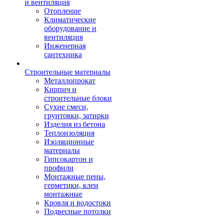
и вентиляция
Отопление
Климатические
оборудование и
вентиляция
Инженерная
сантехника
Строительные материалы
Металлопрокат
Кирпич и
строительные блоки
Сухие смеси,
грунтовки, затирки
Изделия из бетона
Теплоизоляция
Изоляционные
материалы
Гипсокартон и
профили
Монтажные пены,
герметики, клеи
монтажные
Кровля и водостоки
Подвесные потолки