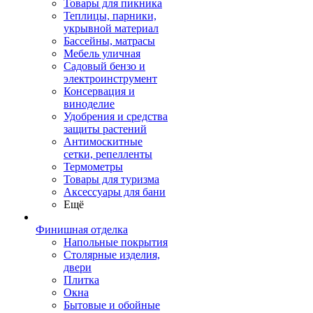
Товары для пикника
Теплицы, парники,
укрывной материал
Бассейны, матрасы
Мебель уличная
Садовый бензо и
электроинструмент
Консервация и
виноделие
Удобрения и средства
защиты растений
Антимоскитные
сетки, репелленты
Термометры
Товары для туризма
Аксессуары для бани
Ещё
Финишная отделка
Напольные покрытия
Столярные изделия,
двери
Плитка
Окна
Бытовые и обойные