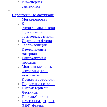
Инженерная
сантехника
Строительные материалы
Металлопрокат
Кирпич и
строительные блоки
Сухие смеси,
грунтовки, затирки
Изделия из бетона
Теплоизоляция
Изоляционные
материалы
Гипсокартон и
профили
Монтажные пены,
герметики, клеи
монтажные
Кровля и водостоки
Подвесные потолки
Пиломатериалы
Лестницы
Панели,Сайдинг
Плиты OSB, ЛДСП,
ХДФ, фанера