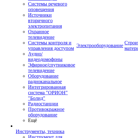
Системы речевого
оповещения
Источники
вторичного
электропитания
Охранное
телевидение
Системы контроля и
Строи
Электрооборудование
управления доступом
матер
Аудио/
видеодомофоны
Эфирное/спутниковое
телевидение
Оборудование
радиоканальное
Интегрированная
система "ОРИОН"
"Болид"
Радиостанции
Противокражное
оборудование
Ещё
Инструменты, техника
Инструмент для