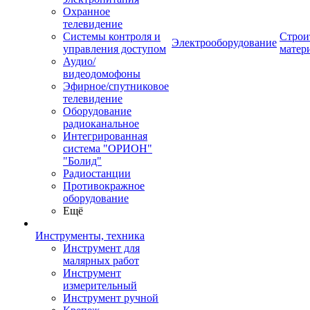
Охранное
телевидение
Системы контроля и
Строи
Электрооборудование
управления доступом
матер
Аудио/
видеодомофоны
Эфирное/спутниковое
телевидение
Оборудование
радиоканальное
Интегрированная
система "ОРИОН"
"Болид"
Радиостанции
Противокражное
оборудование
Ещё
Инструменты, техника
Инструмент для
малярных работ
Инструмент
измерительный
Инструмент ручной