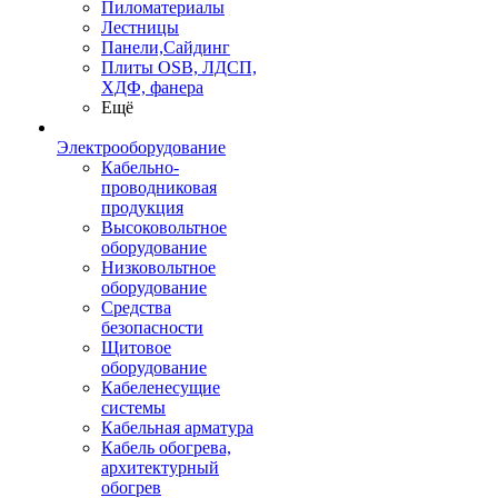
Пиломатериалы
Лестницы
Панели,Сайдинг
Плиты OSB, ЛДСП,
ХДФ, фанера
Ещё
Электрооборудование
Кабельно-
проводниковая
продукция
Высоковольтное
оборудование
Низковольтное
оборудование
Средства
безопасности
Щитовое
оборудование
Кабеленесущие
системы
Кабельная арматура
Кабель обогрева,
архитектурный
обогрев