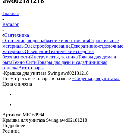
awd02181218
Главная
-
Каталог
-
Сантехника
Отопление, водоснабжение и вентиляция
Строительные
материалы
Электрооборудование
Декоративно-отделочные
материалы
Освещение
Технические средства
безопасности
Инструменты, техника
Товары для дома и
быта
Техно Сити
Товары для дачи и сада
Финишная
отделка
Автотовары
-
Крышка для унитаза Swing awd02181218
Посмотреть все товары в разделе
«Сиденья для унитаза»
Цена снижена
Артикул:
МЕ169964
Крышка для унитаза Swing awd02181218
Подробнее
Розница