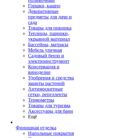
поливочный
Горшки, кашпо
Декоративные
предметы для дачи и
сада
Товары для пикника
Теплицы, парники,
укрывной материал
Бассейны, матрасы
Мебель уличная
Садовый бензо и
электроинструмент
Консервация и
виноделие
Удобрения и средства
защиты растений
Антимоскитные
сетки, репелленты
Термометры
Товары для туризма
Аксессуары для бани
Ещё
Финишная отделка
Напольные покрытия