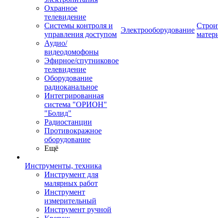
Охранное
телевидение
Системы контроля и
Строи
Электрооборудование
управления доступом
матер
Аудио/
видеодомофоны
Эфирное/спутниковое
телевидение
Оборудование
радиоканальное
Интегрированная
система "ОРИОН"
"Болид"
Радиостанции
Противокражное
оборудование
Ещё
Инструменты, техника
Инструмент для
малярных работ
Инструмент
измерительный
Инструмент ручной