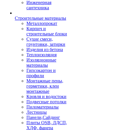
Инженерная
сантехника
Строительные материалы
Металлопрокат
Кирпич и
строительные блоки
Сухие смеси,
грунтовки, затирки
Изделия из бетона
Теплоизоляция
Изоляционные
материалы
Гипсокартон и
профили
Монтажные пены,
герметики, клеи
монтажные
Кровля и водостоки
Подвесные потолки
Пиломатериалы
Лестницы
Панели,Сайдинг
Плиты OSB, ЛДСП,
ХДФ, фанера