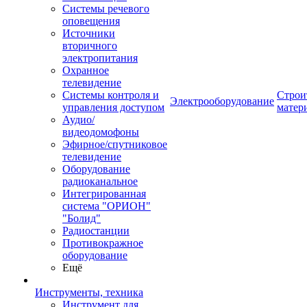
Системы речевого
оповещения
Источники
вторичного
электропитания
Охранное
телевидение
Системы контроля и
Строи
Электрооборудование
управления доступом
матер
Аудио/
видеодомофоны
Эфирное/спутниковое
телевидение
Оборудование
радиоканальное
Интегрированная
система "ОРИОН"
"Болид"
Радиостанции
Противокражное
оборудование
Ещё
Инструменты, техника
Инструмент для