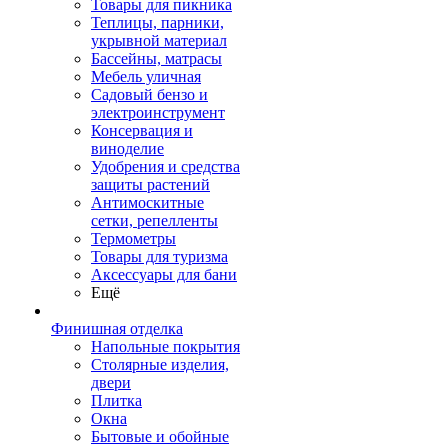
Товары для пикника
Теплицы, парники,
укрывной материал
Бассейны, матрасы
Мебель уличная
Садовый бензо и
электроинструмент
Консервация и
виноделие
Удобрения и средства
защиты растений
Антимоскитные
сетки, репелленты
Термометры
Товары для туризма
Аксессуары для бани
Ещё
Финишная отделка
Напольные покрытия
Столярные изделия,
двери
Плитка
Окна
Бытовые и обойные