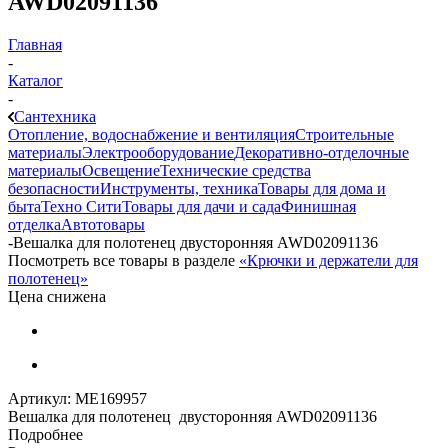
AWD02091136
Главная
-
Каталог
-
Сантехника
Отопление, водоснабжение и вентиляция
Строительные
материалы
Электрооборудование
Декоративно-отделочные
материалы
Освещение
Технические средства
безопасности
Инструменты, техника
Товары для дома и
быта
Техно Сити
Товары для дачи и сада
Финишная
отделка
Автотовары
-
Вешалка для полотенец двусторонняя AWD02091136
Посмотреть все товары в разделе
«Крючки и держатели для
полотенец»
Цена снижена
Артикул:
МЕ169957
Вешалка для полотенец двусторонняя AWD02091136
Подробнее