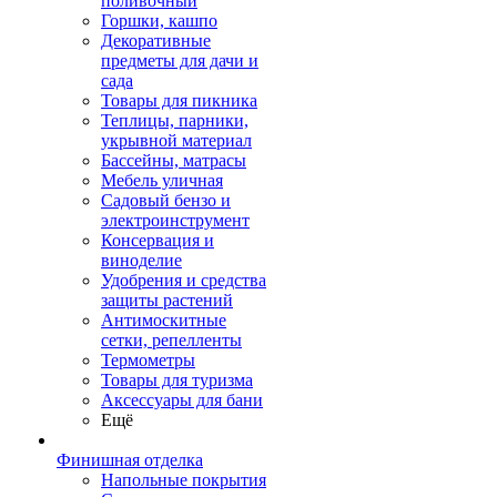
поливочный
Горшки, кашпо
Декоративные
предметы для дачи и
сада
Товары для пикника
Теплицы, парники,
укрывной материал
Бассейны, матрасы
Мебель уличная
Садовый бензо и
электроинструмент
Консервация и
виноделие
Удобрения и средства
защиты растений
Антимоскитные
сетки, репелленты
Термометры
Товары для туризма
Аксессуары для бани
Ещё
Финишная отделка
Напольные покрытия