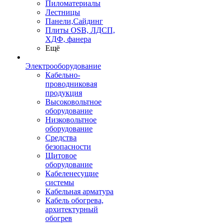
Пиломатериалы
Лестницы
Панели,Сайдинг
Плиты OSB, ЛДСП,
ХДФ, фанера
Ещё
Электрооборудование
Кабельно-
проводниковая
продукция
Высоковольтное
оборудование
Низковольтное
оборудование
Средства
безопасности
Щитовое
оборудование
Кабеленесущие
системы
Кабельная арматура
Кабель обогрева,
архитектурный
обогрев