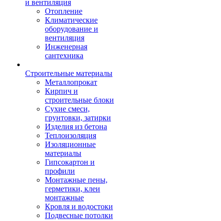
и вентиляция
Отопление
Климатические
оборудование и
вентиляция
Инженерная
сантехника
Строительные материалы
Металлопрокат
Кирпич и
строительные блоки
Сухие смеси,
грунтовки, затирки
Изделия из бетона
Теплоизоляция
Изоляционные
материалы
Гипсокартон и
профили
Монтажные пены,
герметики, клеи
монтажные
Кровля и водостоки
Подвесные потолки