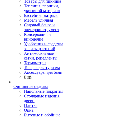
Товары для пикника
Теплицы, парники,
укрывной материал
Бассейны, матрасы
Мебель уличная
Садовый бензо и
электроинструмент
Консервация и
виноделие
Удобрения и средства
защиты растений
Антимоскитные
сетки, репелленты
Термометры
Товары для туризма
Аксессуары для бани
Ещё
Финишная отделка
Напольные покрытия
Столярные изделия,
двери
Плитка
Окна
Бытовые и обойные