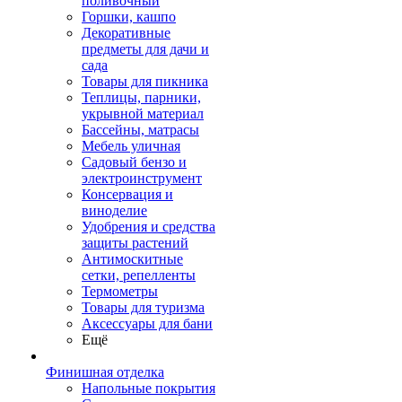
поливочный
Горшки, кашпо
Декоративные
предметы для дачи и
сада
Товары для пикника
Теплицы, парники,
укрывной материал
Бассейны, матрасы
Мебель уличная
Садовый бензо и
электроинструмент
Консервация и
виноделие
Удобрения и средства
защиты растений
Антимоскитные
сетки, репелленты
Термометры
Товары для туризма
Аксессуары для бани
Ещё
Финишная отделка
Напольные покрытия