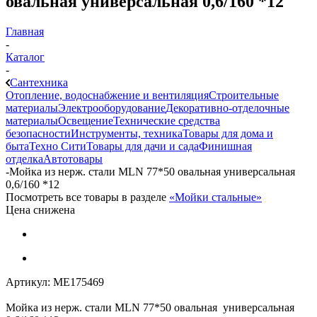
овальная универсальная 0,6/160 *12
Главная
-
Каталог
-
Сантехника
Отопление, водоснабжение и вентиляция
Строительные
материалы
Электрооборудование
Декоративно-отделочные
материалы
Освещение
Технические средства
безопасности
Инструменты, техника
Товары для дома и
быта
Техно Сити
Товары для дачи и сада
Финишная
отделка
Автотовары
-
Мойка из нерж. стали MLN 77*50 овальная универсальная
0,6/160 *12
Посмотреть все товары в разделе
«Мойки стальные»
Цена снижена
Артикул:
МЕ175469
Мойка из нерж. стали MLN 77*50 овальная универсальная