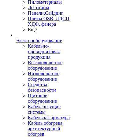
Пиломатериалы
Лестницы
Панели,Сайдинг
Плиты OSB, ЛДСП,
ХДФ, фанера
Ещё
Электрооборудование
Кабельно-
проводниковая
продукция
Высоковольтное
оборудование
Низковольтное
оборудование
Средства
безопасности
Щитовое
оборудование
Кабеленесущие
системы
Кабельная арматура
Кабель обогрева,
архитектурный
обогрев