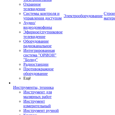
Охранное
телевидение
Системы контроля и
Строи
Электрооборудование
управления доступом
матер
Аудио/
видеодомофоны
Эфирное/спутниковое
телевидение
Оборудование
радиоканальное
Интегрированная
система "ОРИОН"
"Болид"
Радиостанции
Противокражное
оборудование
Ещё
Инструменты, техника
Инструмент для
малярных работ
Инструмент
измерительный
Инструмент ручной