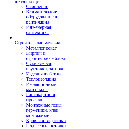
и вентиляция
Отопление
Климатические
оборудование и
вентиляция
Инженерная
сантехника
Строительные материалы
Металлопрокат
Кирпич и
строительные блоки
Сухие смеси,
грунтовки, затирки
Изделия из бетона
Теплоизоляция
Изоляционные
материалы
Гипсокартон и
профили
Монтажные пены,
герметики, клеи
монтажные
Кровля и водостоки
Подвесные потолки