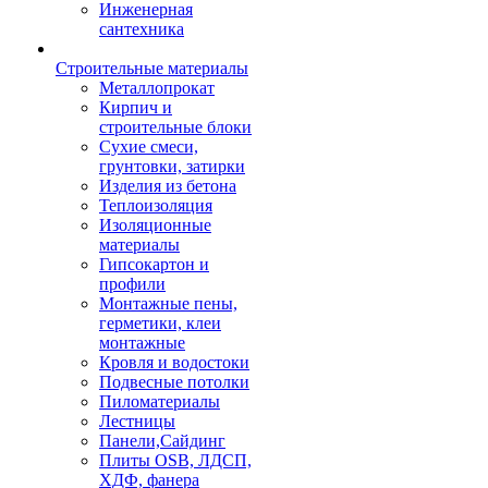
Инженерная
сантехника
Строительные материалы
Металлопрокат
Кирпич и
строительные блоки
Сухие смеси,
грунтовки, затирки
Изделия из бетона
Теплоизоляция
Изоляционные
материалы
Гипсокартон и
профили
Монтажные пены,
герметики, клеи
монтажные
Кровля и водостоки
Подвесные потолки
Пиломатериалы
Лестницы
Панели,Сайдинг
Плиты OSB, ЛДСП,
ХДФ, фанера