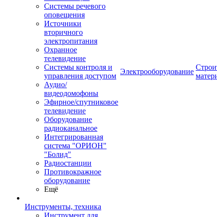
Системы речевого
оповещения
Источники
вторичного
электропитания
Охранное
телевидение
Системы контроля и
Строи
Электрооборудование
управления доступом
матер
Аудио/
видеодомофоны
Эфирное/спутниковое
телевидение
Оборудование
радиоканальное
Интегрированная
система "ОРИОН"
"Болид"
Радиостанции
Противокражное
оборудование
Ещё
Инструменты, техника
Инструмент для