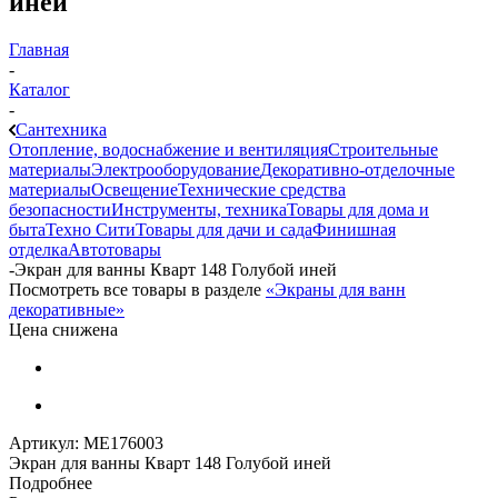
иней
Главная
-
Каталог
-
Сантехника
Отопление, водоснабжение и вентиляция
Строительные
материалы
Электрооборудование
Декоративно-отделочные
материалы
Освещение
Технические средства
безопасности
Инструменты, техника
Товары для дома и
быта
Техно Сити
Товары для дачи и сада
Финишная
отделка
Автотовары
-
Экран для ванны Кварт 148 Голубой иней
Посмотреть все товары в разделе
«Экраны для ванн
декоративные»
Цена снижена
Артикул:
МЕ176003
Экран для ванны Кварт 148 Голубой иней
Подробнее