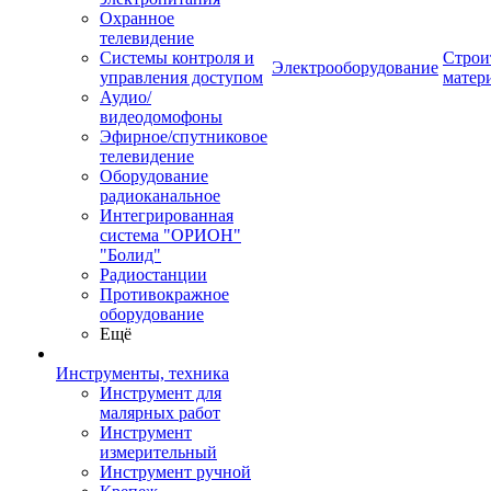
Охранное
телевидение
Системы контроля и
Строи
Электрооборудование
управления доступом
матер
Аудио/
видеодомофоны
Эфирное/спутниковое
телевидение
Оборудование
радиоканальное
Интегрированная
система "ОРИОН"
"Болид"
Радиостанции
Противокражное
оборудование
Ещё
Инструменты, техника
Инструмент для
малярных работ
Инструмент
измерительный
Инструмент ручной