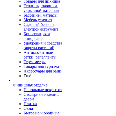
Товары для пикника
Теплицы, парники,
укрывной материал
Бассейны, матрасы
Мебель уличная
Садовый бензо и
электроинструмент
Консервация и
виноделие
Удобрения и средства
защиты растений
Антимоскитные
сетки, репелленты
Термометры
Товары для туризма
Аксессуары для бани
Ещё
Финишная отделка
Напольные покрытия
Столярные изделия,
двери
Плитка
Окна
Бытовые и обойные