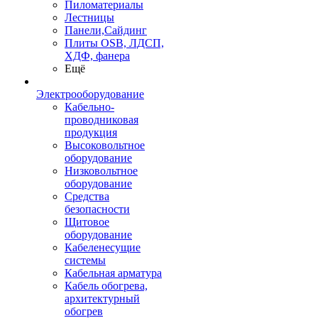
Пиломатериалы
Лестницы
Панели,Сайдинг
Плиты OSB, ЛДСП,
ХДФ, фанера
Ещё
Электрооборудование
Кабельно-
проводниковая
продукция
Высоковольтное
оборудование
Низковольтное
оборудование
Средства
безопасности
Щитовое
оборудование
Кабеленесущие
системы
Кабельная арматура
Кабель обогрева,
архитектурный
обогрев