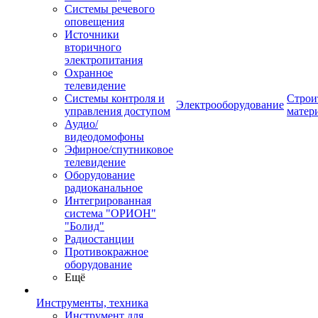
Системы речевого
оповещения
Источники
вторичного
электропитания
Охранное
телевидение
Системы контроля и
Строи
Электрооборудование
управления доступом
матер
Аудио/
видеодомофоны
Эфирное/спутниковое
телевидение
Оборудование
радиоканальное
Интегрированная
система "ОРИОН"
"Болид"
Радиостанции
Противокражное
оборудование
Ещё
Инструменты, техника
Инструмент для