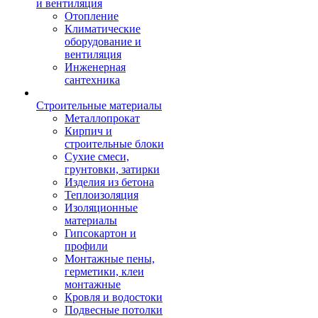
и вентиляция
Отопление
Климатические
оборудование и
вентиляция
Инженерная
сантехника
Строительные материалы
Металлопрокат
Кирпич и
строительные блоки
Сухие смеси,
грунтовки, затирки
Изделия из бетона
Теплоизоляция
Изоляционные
материалы
Гипсокартон и
профили
Монтажные пены,
герметики, клеи
монтажные
Кровля и водостоки
Подвесные потолки