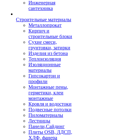
Инженерная
сантехника
Строительные материалы
Металлопрокат
Кирпич и
строительные блоки
Сухие смеси,
грунтовки, затирки
Изделия из бетона
Теплоизоляция
Изоляционные
материалы
Гипсокартон и
профили
Монтажные пены,
герметики, клеи
монтажные
Кровля и водостоки
Подвесные потолки
Пиломатериалы
Лестницы
Панели,Сайдинг
Плиты OSB, ЛДСП,
ХДФ, фанера