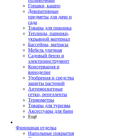
поливочный
Горшки, кашпо
Декоративные
предметы для дачи и
сада
Товары для пикника
Теплицы, парники,
укрывной материал
Бассейны, матрасы
Мебель уличная
Садовый бензо и
электроинструмент
Консервация и
виноделие
Удобрения и средства
защиты растений
Антимоскитные
сетки, репелленты
Термометры
Товары для туризма
Аксессуары для бани
Ещё
Финишная отделка
Напольные покрытия