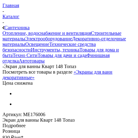
Главная
-
Каталог
-
Сантехника
Отопление, водоснабжение и вентиляция
Строительные
материалы
Электрооборудование
Декоративно-отделочные
материалы
Освещение
Технические средства
безопасности
Инструменты, техника
Товары для дома и
быта
Техно Сити
Товары для дачи и сада
Финишная
отделка
Автотовары
-
Экран для ванны Кварт 148 Топаз
Посмотреть все товары в разделе
«Экраны для ванн
декоративные»
Цена снижена
Артикул:
МЕ176006
Экран для ванны Кварт 148 Топаз
Подробнее
Розница
830
₽
/шт
*