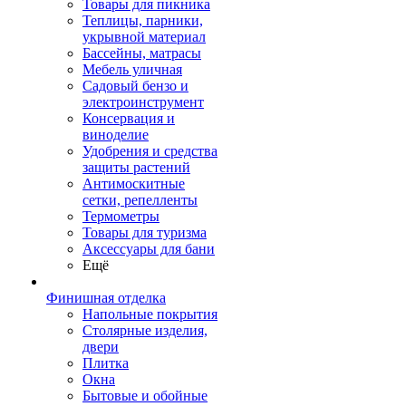
Товары для пикника
Теплицы, парники,
укрывной материал
Бассейны, матрасы
Мебель уличная
Садовый бензо и
электроинструмент
Консервация и
виноделие
Удобрения и средства
защиты растений
Антимоскитные
сетки, репелленты
Термометры
Товары для туризма
Аксессуары для бани
Ещё
Финишная отделка
Напольные покрытия
Столярные изделия,
двери
Плитка
Окна
Бытовые и обойные