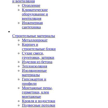
и вентиляция
Отопление
Климатические
оборудование и
вентиляция
Инженерная
сантехника
Строительные материалы
Металлопрокат
Кирпич и
строительные блоки
Сухие смеси,
грунтовки, затирки
Изделия из бетона
Теплоизоляция
Изоляционные
материалы
Гипсокартон и
профили
Монтажные пены,
герметики, клеи
монтажные
Кровля и водостоки
Подвесные потолки