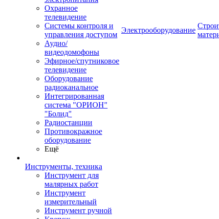
Охранное
телевидение
Системы контроля и
Строи
Электрооборудование
управления доступом
матер
Аудио/
видеодомофоны
Эфирное/спутниковое
телевидение
Оборудование
радиоканальное
Интегрированная
система "ОРИОН"
"Болид"
Радиостанции
Противокражное
оборудование
Ещё
Инструменты, техника
Инструмент для
малярных работ
Инструмент
измерительный
Инструмент ручной