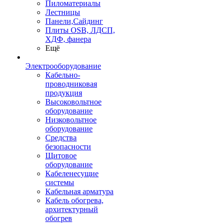
Пиломатериалы
Лестницы
Панели,Сайдинг
Плиты OSB, ЛДСП,
ХДФ, фанера
Ещё
Электрооборудование
Кабельно-
проводниковая
продукция
Высоковольтное
оборудование
Низковольтное
оборудование
Средства
безопасности
Щитовое
оборудование
Кабеленесущие
системы
Кабельная арматура
Кабель обогрева,
архитектурный
обогрев