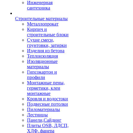
Инженерная
сантехника
Строительные материалы
Металлопрокат
Кирпич и
строительные блоки
Сухие смеси,
грунтовки, затирки
Изделия из бетона
Теплоизоляция
Изоляционные
материалы
Гипсокартон и
профили
Монтажные пены,
герметики, клеи
монтажные
Кровля и водостоки
Подвесные потолки
Пиломатериалы
Лестницы
Панели,Сайдинг
Плиты OSB, ЛДСП,
ХДФ, фанера