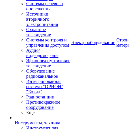
Системы речевого
оповещения
Источники
вторичного
электропитания
Охранное
телевидение
Системы контроля и
Строи
Электрооборудование
управления доступом
матер
Аудио/
видеодомофоны
Эфирное/спутниковое
телевидение
Оборудование
радиоканальное
Интегрированная
система "ОРИОН"
"Болид"
Радиостанции
Противокражное
оборудование
Ещё
Инструменты, техника
Инструмент для