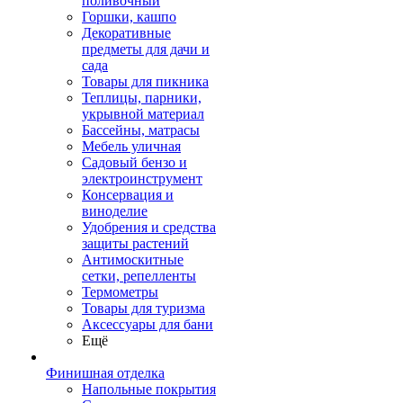
поливочный
Горшки, кашпо
Декоративные
предметы для дачи и
сада
Товары для пикника
Теплицы, парники,
укрывной материал
Бассейны, матрасы
Мебель уличная
Садовый бензо и
электроинструмент
Консервация и
виноделие
Удобрения и средства
защиты растений
Антимоскитные
сетки, репелленты
Термометры
Товары для туризма
Аксессуары для бани
Ещё
Финишная отделка
Напольные покрытия