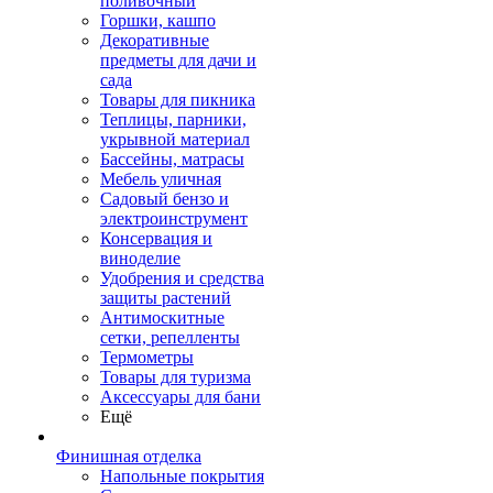
поливочный
Горшки, кашпо
Декоративные
предметы для дачи и
сада
Товары для пикника
Теплицы, парники,
укрывной материал
Бассейны, матрасы
Мебель уличная
Садовый бензо и
электроинструмент
Консервация и
виноделие
Удобрения и средства
защиты растений
Антимоскитные
сетки, репелленты
Термометры
Товары для туризма
Аксессуары для бани
Ещё
Финишная отделка
Напольные покрытия