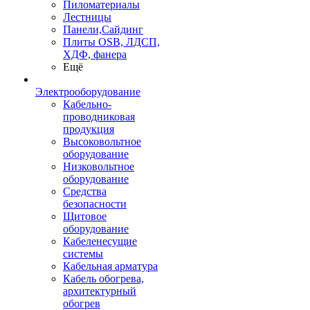
Пиломатериалы
Лестницы
Панели,Сайдинг
Плиты OSB, ЛДСП,
ХДФ, фанера
Ещё
Электрооборудование
Кабельно-
проводниковая
продукция
Высоковольтное
оборудование
Низковольтное
оборудование
Средства
безопасности
Щитовое
оборудование
Кабеленесущие
системы
Кабельная арматура
Кабель обогрева,
архитектурный
обогрев