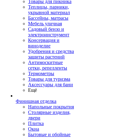
Товары для пикника
Теплицы, парники,
укрывной материал
Бассейны, матрасы
Мебель уличная
Садовый бензо и
электроинструмент
Консервация и
виноделие
Удобрения и средства
защиты растений
Антимоскитные
сетки, репелленты
Термометры
Товары для туризма
Аксессуары для бани
Ещё
Финишная отделка
Напольные покрытия
Столярные изделия,
двери
Плитка
Окна
Бытовые и обойные