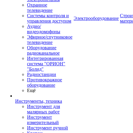
Охранное
телевидение
Системы контроля и
Строи
Электрооборудование
управления доступом
матер
Аудио/
видеодомофоны
Эфирное/спутниковое
телевидение
Оборудование
радиоканальное
Интегрированная
система "ОРИОН"
"Болид"
Радиостанции
Противокражное
оборудование
Ещё
Инструменты, техника
Инструмент для
малярных работ
Инструмент
измерительный
Инструмент ручной