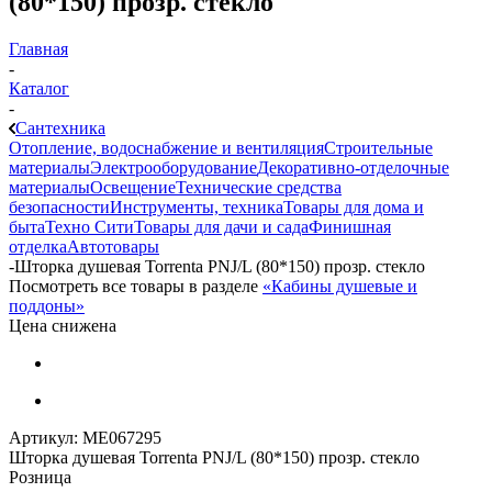
(80*150) прозр. стекло
Главная
-
Каталог
-
Сантехника
Отопление, водоснабжение и вентиляция
Строительные
материалы
Электрооборудование
Декоративно-отделочные
материалы
Освещение
Технические средства
безопасности
Инструменты, техника
Товары для дома и
быта
Техно Сити
Товары для дачи и сада
Финишная
отделка
Автотовары
-
Шторка душевая Torrenta PNJ/L (80*150) прозр. стекло
Посмотреть все товары в разделе
«Кабины душевые и
поддоны»
Цена снижена
Артикул:
МЕ067295
Шторка душевая Torrenta PNJ/L (80*150) прозр. стекло
Розница