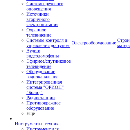
Системы речевого
оповещения
Источники
вторичного
электропитания
Охранное
телевидение
Системы контроля и
Строи
Электрооборудование
управления доступом
матер
Аудио/
видеодомофоны
Эфирное/спутниковое
телевидение
Оборудование
радиоканальное
Интегрированная
система "ОРИОН"
"Болид"
Радиостанции
Противокражное
оборудование
Ещё
Инструменты, техника
Инструмент для