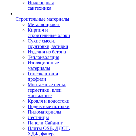
Инженерная
сантехника
Строительные материалы
Металлопрокат
Кирпич и
строительные блоки
Сухие смеси,
грунтовки, затирки
Изделия из бетона
Теплоизоляция
Изоляционные
материалы
Гипсокартон и
профили
Монтажные пены,
герметики, клеи
монтажные
Кровля и водостоки
Подвесные потолки
Пиломатериалы
Лестницы
Панели,Сайдинг
Плиты OSB, ЛДСП,
ХДФ, фанера