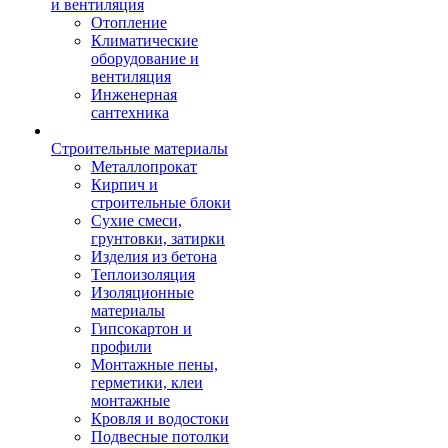
и вентиляция
Отопление
Климатические
оборудование и
вентиляция
Инженерная
сантехника
Строительные материалы
Металлопрокат
Кирпич и
строительные блоки
Сухие смеси,
грунтовки, затирки
Изделия из бетона
Теплоизоляция
Изоляционные
материалы
Гипсокартон и
профили
Монтажные пены,
герметики, клеи
монтажные
Кровля и водостоки
Подвесные потолки