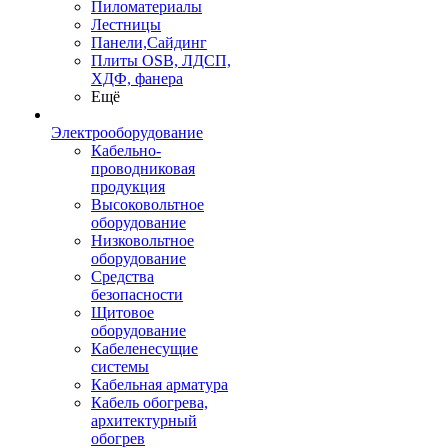
Пиломатериалы
Лестницы
Панели,Сайдинг
Плиты OSB, ЛДСП,
ХДФ, фанера
Ещё
Электрооборудование
Кабельно-
проводниковая
продукция
Высоковольтное
оборудование
Низковольтное
оборудование
Средства
безопасности
Щитовое
оборудование
Кабеленесущие
системы
Кабельная арматура
Кабель обогрева,
архитектурный
обогрев