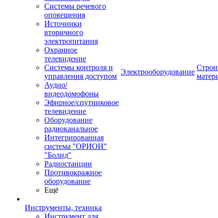
Системы речевого
оповещения
Источники
вторичного
электропитания
Охранное
телевидение
Системы контроля и
Строи
Электрооборудование
управления доступом
матер
Аудио/
видеодомофоны
Эфирное/спутниковое
телевидение
Оборудование
радиоканальное
Интегрированная
система "ОРИОН"
"Болид"
Радиостанции
Противокражное
оборудование
Ещё
Инструменты, техника
Инструмент для