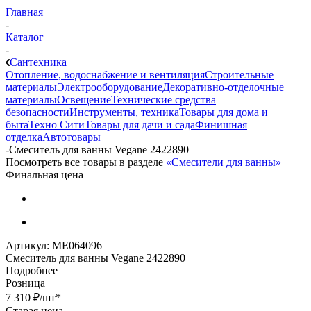
Главная
-
Каталог
-
Сантехника
Отопление, водоснабжение и вентиляция
Строительные
материалы
Электрооборудование
Декоративно-отделочные
материалы
Освещение
Технические средства
безопасности
Инструменты, техника
Товары для дома и
быта
Техно Сити
Товары для дачи и сада
Финишная
отделка
Автотовары
-
Смеситель для ванны Vegane 2422890
Посмотреть все товары в разделе
«Смесители для ванны»
Финальная цена
Артикул:
МЕ064096
Смеситель для ванны Vegane 2422890
Подробнее
Розница
7 310
₽
/шт
*
Старая цена