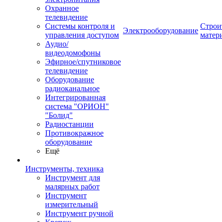
Охранное
телевидение
Системы контроля и
Строи
Электрооборудование
управления доступом
матер
Аудио/
видеодомофоны
Эфирное/спутниковое
телевидение
Оборудование
радиоканальное
Интегрированная
система "ОРИОН"
"Болид"
Радиостанции
Противокражное
оборудование
Ещё
Инструменты, техника
Инструмент для
малярных работ
Инструмент
измерительный
Инструмент ручной