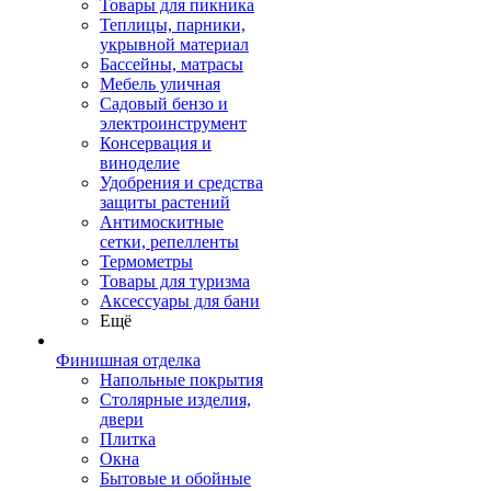
Товары для пикника
Теплицы, парники,
укрывной материал
Бассейны, матрасы
Мебель уличная
Садовый бензо и
электроинструмент
Консервация и
виноделие
Удобрения и средства
защиты растений
Антимоскитные
сетки, репелленты
Термометры
Товары для туризма
Аксессуары для бани
Ещё
Финишная отделка
Напольные покрытия
Столярные изделия,
двери
Плитка
Окна
Бытовые и обойные