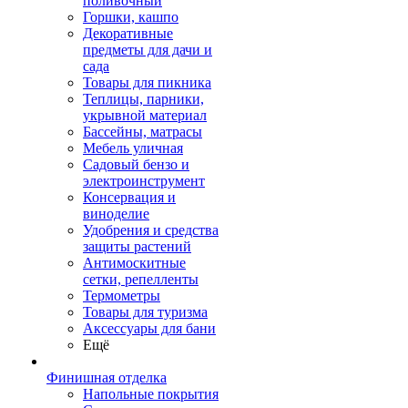
поливочный
Горшки, кашпо
Декоративные
предметы для дачи и
сада
Товары для пикника
Теплицы, парники,
укрывной материал
Бассейны, матрасы
Мебель уличная
Садовый бензо и
электроинструмент
Консервация и
виноделие
Удобрения и средства
защиты растений
Антимоскитные
сетки, репелленты
Термометры
Товары для туризма
Аксессуары для бани
Ещё
Финишная отделка
Напольные покрытия