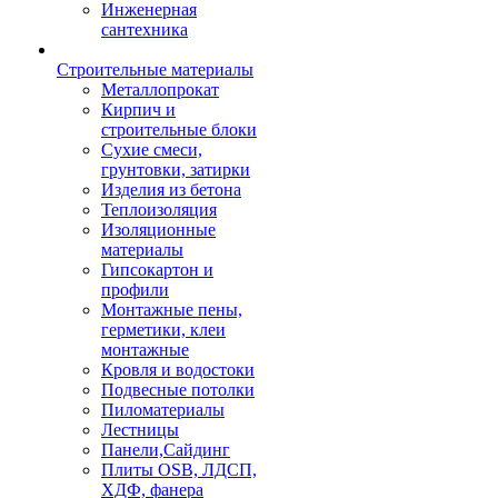
Инженерная
сантехника
Строительные материалы
Металлопрокат
Кирпич и
строительные блоки
Сухие смеси,
грунтовки, затирки
Изделия из бетона
Теплоизоляция
Изоляционные
материалы
Гипсокартон и
профили
Монтажные пены,
герметики, клеи
монтажные
Кровля и водостоки
Подвесные потолки
Пиломатериалы
Лестницы
Панели,Сайдинг
Плиты OSB, ЛДСП,
ХДФ, фанера