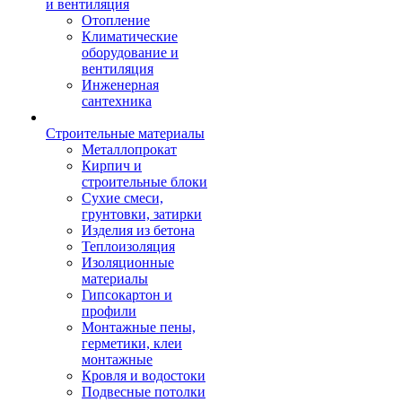
и вентиляция
Отопление
Климатические
оборудование и
вентиляция
Инженерная
сантехника
Строительные материалы
Металлопрокат
Кирпич и
строительные блоки
Сухие смеси,
грунтовки, затирки
Изделия из бетона
Теплоизоляция
Изоляционные
материалы
Гипсокартон и
профили
Монтажные пены,
герметики, клеи
монтажные
Кровля и водостоки
Подвесные потолки