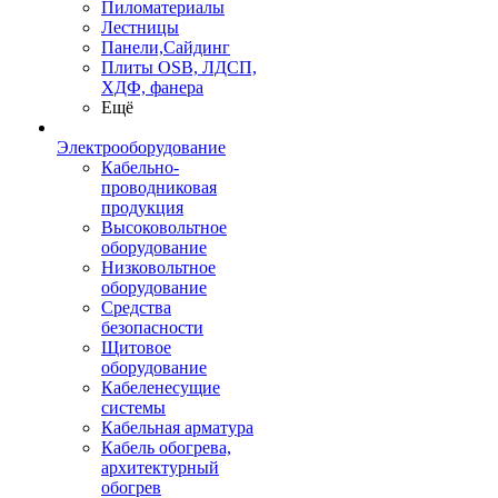
Пиломатериалы
Лестницы
Панели,Сайдинг
Плиты OSB, ЛДСП,
ХДФ, фанера
Ещё
Электрооборудование
Кабельно-
проводниковая
продукция
Высоковольтное
оборудование
Низковольтное
оборудование
Средства
безопасности
Щитовое
оборудование
Кабеленесущие
системы
Кабельная арматура
Кабель обогрева,
архитектурный
обогрев