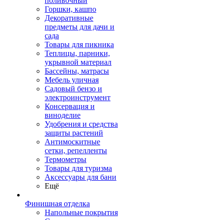
поливочный
Горшки, кашпо
Декоративные
предметы для дачи и
сада
Товары для пикника
Теплицы, парники,
укрывной материал
Бассейны, матрасы
Мебель уличная
Садовый бензо и
электроинструмент
Консервация и
виноделие
Удобрения и средства
защиты растений
Антимоскитные
сетки, репелленты
Термометры
Товары для туризма
Аксессуары для бани
Ещё
Финишная отделка
Напольные покрытия