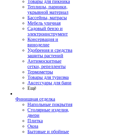
Товары для пикника
Теплицы, парники,
укрывной материал
Бассейны, матрасы
Мебель уличная
Садовый бензо и
электроинструмент
Консервация и
виноделие
Удобрения и средства
защиты растений
Антимоскитные
сетки, репелленты
Термометры
Товары для туризма
Аксессуары для бани
Ещё
Финишная отделка
Напольные покрытия
Столярные изделия,
двери
Плитка
Окна
Бытовые и обойные