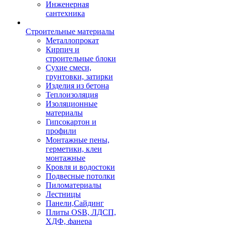
Инженерная
сантехника
Строительные материалы
Металлопрокат
Кирпич и
строительные блоки
Сухие смеси,
грунтовки, затирки
Изделия из бетона
Теплоизоляция
Изоляционные
материалы
Гипсокартон и
профили
Монтажные пены,
герметики, клеи
монтажные
Кровля и водостоки
Подвесные потолки
Пиломатериалы
Лестницы
Панели,Сайдинг
Плиты OSB, ЛДСП,
ХДФ, фанера