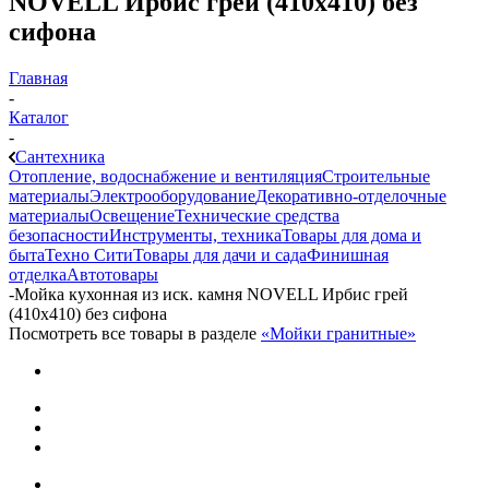
NOVELL Ирбис грей (410х410) без
сифона
Главная
-
Каталог
-
Сантехника
Отопление, водоснабжение и вентиляция
Строительные
материалы
Электрооборудование
Декоративно-отделочные
материалы
Освещение
Технические средства
безопасности
Инструменты, техника
Товары для дома и
быта
Техно Сити
Товары для дачи и сада
Финишная
отделка
Автотовары
-
Мойка кухонная из иск. камня NOVELL Ирбис грей
(410х410) без сифона
Посмотреть все товары в разделе
«Мойки гранитные»