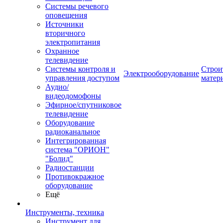
Системы речевого
оповещения
Источники
вторичного
электропитания
Охранное
телевидение
Системы контроля и
Строи
Электрооборудование
управления доступом
матер
Аудио/
видеодомофоны
Эфирное/спутниковое
телевидение
Оборудование
радиоканальное
Интегрированная
система "ОРИОН"
"Болид"
Радиостанции
Противокражное
оборудование
Ещё
Инструменты, техника
Инструмент для