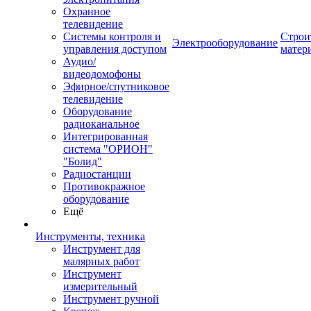
Охранное
телевидение
Системы контроля и
Строи
Электрооборудование
управления доступом
матер
Аудио/
видеодомофоны
Эфирное/спутниковое
телевидение
Оборудование
радиоканальное
Интегрированная
система "ОРИОН"
"Болид"
Радиостанции
Противокражное
оборудование
Ещё
Инструменты, техника
Инструмент для
малярных работ
Инструмент
измерительный
Инструмент ручной