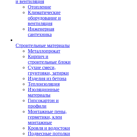
и вентиляция
Отопление
Климатические
оборудование и
вентиляция
Инженерная
сантехника
Строительные материалы
Металлопрокат
Кирпич и
строительные блоки
Сухие смеси,
грунтовки, затирки
Изделия из бетона
Теплоизоляция
Изоляционные
материалы
Гипсокартон и
профили
Монтажные пены,
герметики, клеи
монтажные
Кровля и водостоки
Подвесные потолки