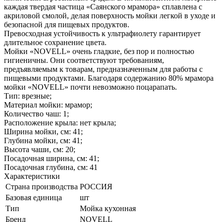
каждая твердая частица «Саянского мрамора» сплавлена с
акриловой смолой, делая поверхность мойки легкой в уходе и
безопасной для пищевых продуктов.
Превосходная устойчивость к ультрафиолету гарантирует
длительное сохранение цвета.
Мойки «NOVELL» очень гладкие, без пор и полностью
гигиеничны. Они соответствуют требованиям,
предъявляемым к товарам, предназначенным для работы с
пищевыми продуктами. Благодаря содержанию 80% мрамора
мойки «NOVELL» почти невозможно поцарапать.
Тип: врезные;
Материал мойки: мрамор;
Количество чаш: 1;
Расположение крыла: нет крыла;
Ширина мойки, см: 41;
Глубина мойки, см: 41;
Высота чаши, см: 20;
Посадочная ширина, см: 41;
Посадочная глубина, см: 41
Характеристики
Страна производства
РОССИЯ
Базовая единица
шт
Тип
Мойка кухонная
Бренд
NOVELL