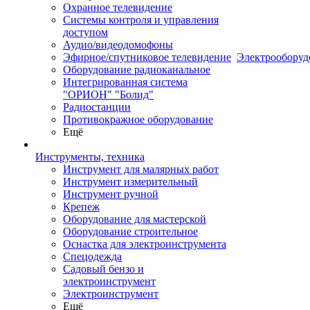
Охранное телевидение
Системы контроля и управления
доступом
Аудио/видеодомофоны
Эфирное/спутниковое телевидение
Электрооборуд
Оборудование радиоканальное
Интегрированная система
"ОРИОН" "Болид"
Радиостанции
Противокражное оборудование
Ещё
Инструменты, техника
Инструмент для малярных работ
Инструмент измерительный
Инструмент ручной
Крепеж
Оборудование для мастерской
Оборудование строительное
Оснастка для электроинструмента
Спецодежда
Садовый бензо и
электроинструмент
Электроинструмент
Ещё