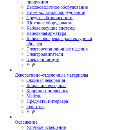
продукция
Высоковольтное оборудование
Низковольтное оборудование
Средства безопасности
Щитовое оборудование
Кабеленесущие системы
Кабельная арматура
Кабель обогрева, архитектурный
обогрев
Электроустановочные изделия
Электродвигатели
Электростанции
Ещё
Декоративно-отделочные материалы
Оконная декорация
Ковры интерьерные
Коврики придверные
Мебель
Предметы интерьера
Текстиль
Ещё
Освещение
Уличное освещение