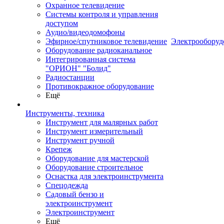
Охранное телевидение
Системы контроля и управления
доступом
Аудио/видеодомофоны
Эфирное/спутниковое телевидение
Электрооборуд
Оборудование радиоканальное
Интегрированная система
"ОРИОН" "Болид"
Радиостанции
Противокражное оборудование
Ещё
Инструменты, техника
Инструмент для малярных работ
Инструмент измерительный
Инструмент ручной
Крепеж
Оборудование для мастерской
Оборудование строительное
Оснастка для электроинструмента
Спецодежда
Садовый бензо и
электроинструмент
Электроинструмент
Ещё