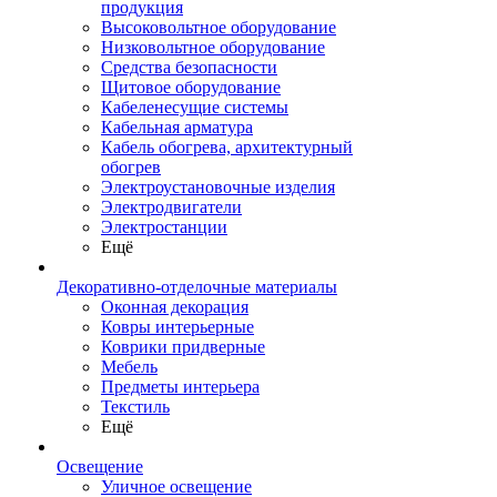
продукция
Высоковольтное оборудование
Низковольтное оборудование
Средства безопасности
Щитовое оборудование
Кабеленесущие системы
Кабельная арматура
Кабель обогрева, архитектурный
обогрев
Электроустановочные изделия
Электродвигатели
Электростанции
Ещё
Декоративно-отделочные материалы
Оконная декорация
Ковры интерьерные
Коврики придверные
Мебель
Предметы интерьера
Текстиль
Ещё
Освещение
Уличное освещение