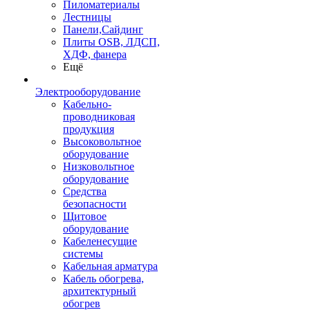
Пиломатериалы
Лестницы
Панели,Сайдинг
Плиты OSB, ЛДСП,
ХДФ, фанера
Ещё
Электрооборудование
Кабельно-
проводниковая
продукция
Высоковольтное
оборудование
Низковольтное
оборудование
Средства
безопасности
Щитовое
оборудование
Кабеленесущие
системы
Кабельная арматура
Кабель обогрева,
архитектурный
обогрев