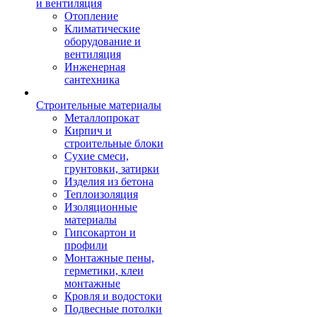
и вентиляция
Отопление
Климатические
оборудование и
вентиляция
Инженерная
сантехника
Строительные материалы
Металлопрокат
Кирпич и
строительные блоки
Сухие смеси,
грунтовки, затирки
Изделия из бетона
Теплоизоляция
Изоляционные
материалы
Гипсокартон и
профили
Монтажные пены,
герметики, клеи
монтажные
Кровля и водостоки
Подвесные потолки