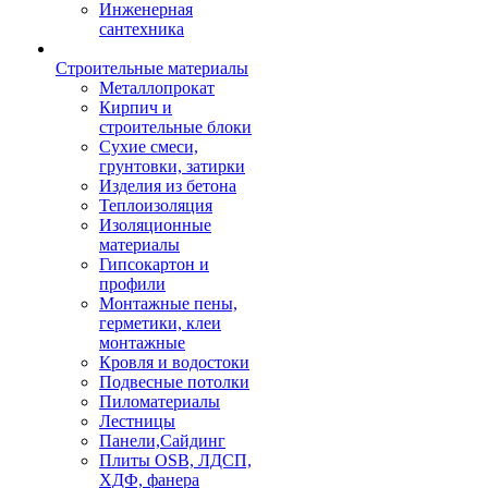
Инженерная
сантехника
Строительные материалы
Металлопрокат
Кирпич и
строительные блоки
Сухие смеси,
грунтовки, затирки
Изделия из бетона
Теплоизоляция
Изоляционные
материалы
Гипсокартон и
профили
Монтажные пены,
герметики, клеи
монтажные
Кровля и водостоки
Подвесные потолки
Пиломатериалы
Лестницы
Панели,Сайдинг
Плиты OSB, ЛДСП,
ХДФ, фанера