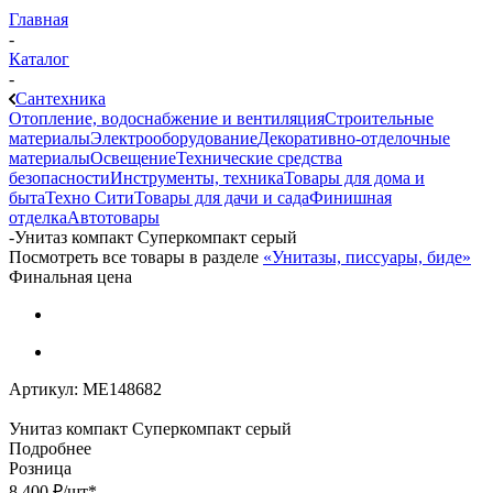
Главная
-
Каталог
-
Сантехника
Отопление, водоснабжение и вентиляция
Строительные
материалы
Электрооборудование
Декоративно-отделочные
материалы
Освещение
Технические средства
безопасности
Инструменты, техника
Товары для дома и
быта
Техно Сити
Товары для дачи и сада
Финишная
отделка
Автотовары
-
Унитаз компакт Суперкомпакт серый
Посмотреть все товары в разделе
«Унитазы, писсуары, биде»
Финальная цена
Артикул:
МЕ148682
Унитаз компакт Суперкомпакт серый
Подробнее
Розница
8 400
₽
/шт
*