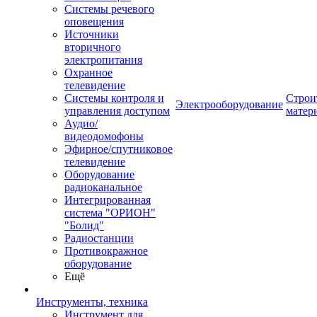
Системы речевого
оповещения
Источники
вторичного
электропитания
Охранное
телевидение
Системы контроля и
Строи
Электрооборудование
управления доступом
матер
Аудио/
видеодомофоны
Эфирное/спутниковое
телевидение
Оборудование
радиоканальное
Интегрированная
система "ОРИОН"
"Болид"
Радиостанции
Противокражное
оборудование
Ещё
Инструменты, техника
Инструмент для