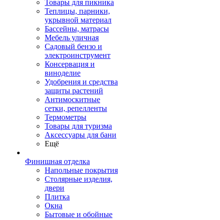
Товары для пикника
Теплицы, парники,
укрывной материал
Бассейны, матрасы
Мебель уличная
Садовый бензо и
электроинструмент
Консервация и
виноделие
Удобрения и средства
защиты растений
Антимоскитные
сетки, репелленты
Термометры
Товары для туризма
Аксессуары для бани
Ещё
Финишная отделка
Напольные покрытия
Столярные изделия,
двери
Плитка
Окна
Бытовые и обойные