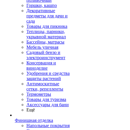
поливочный
Горшки, кашпо
Декоративные
предметы для дачи и
сада
Товары для пикника
Теплицы, парники,
укрывной материал
Бассейны, матрасы
Мебель уличная
Садовый бензо и
электроинструмент
Консервация и
виноделие
Удобрения и средства
защиты растений
Антимоскитные
сетки, репелленты
Термометры
Товары для туризма
Аксессуары для бани
Ещё
Финишная отделка
Напольные покрытия