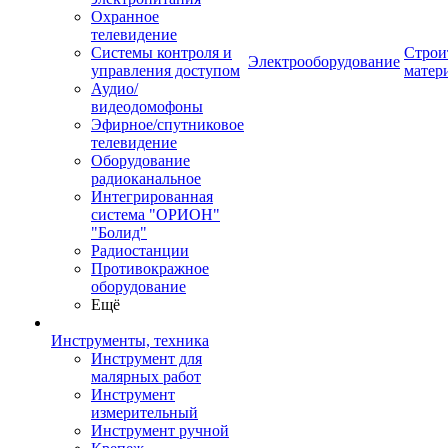
Охранное
телевидение
Системы контроля и
Строи
Электрооборудование
управления доступом
матер
Аудио/
видеодомофоны
Эфирное/спутниковое
телевидение
Оборудование
радиоканальное
Интегрированная
система "ОРИОН"
"Болид"
Радиостанции
Противокражное
оборудование
Ещё
Инструменты, техника
Инструмент для
малярных работ
Инструмент
измерительный
Инструмент ручной