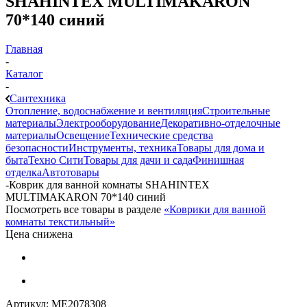
SHAHINTEX MULTIMAKARON
70*140 синий
Главная
-
Каталог
-
Сантехника
Отопление, водоснабжение и вентиляция
Строительные
материалы
Электрооборудование
Декоративно-отделочные
материалы
Освещение
Технические средства
безопасности
Инструменты, техника
Товары для дома и
быта
Техно Сити
Товары для дачи и сада
Финишная
отделка
Автотовары
-
Коврик для ванной комнаты SHAHINTEX
MULTIMAKARON 70*140 синий
Посмотреть все товары в разделе
«Коврики для ванной
комнаты текстильный»
Цена снижена
Артикул:
МЕ2078308