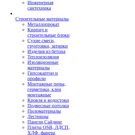
Инженерная
сантехника
Строительные материалы
Металлопрокат
Кирпич и
строительные блоки
Сухие смеси,
грунтовки, затирки
Изделия из бетона
Теплоизоляция
Изоляционные
материалы
Гипсокартон и
профили
Монтажные пены,
герметики, клеи
монтажные
Кровля и водостоки
Подвесные потолки
Пиломатериалы
Лестницы
Панели,Сайдинг
Плиты OSB, ЛДСП,
ХДФ, фанера