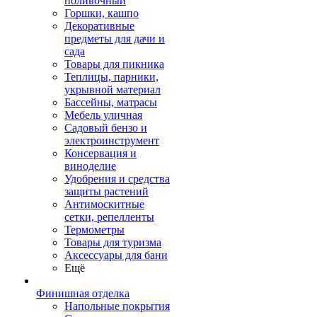
поливочный
Горшки, кашпо
Декоративные
предметы для дачи и
сада
Товары для пикника
Теплицы, парники,
укрывной материал
Бассейны, матрасы
Мебель уличная
Садовый бензо и
электроинструмент
Консервация и
виноделие
Удобрения и средства
защиты растений
Антимоскитные
сетки, репелленты
Термометры
Товары для туризма
Аксессуары для бани
Ещё
Финишная отделка
Напольные покрытия