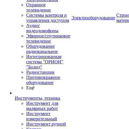
Охранное
телевидение
Системы контроля и
Строи
Электрооборудование
управления доступом
матер
Аудио/
видеодомофоны
Эфирное/спутниковое
телевидение
Оборудование
радиоканальное
Интегрированная
система "ОРИОН"
"Болид"
Радиостанции
Противокражное
оборудование
Ещё
Инструменты, техника
Инструмент для
малярных работ
Инструмент
измерительный
Инструмент ручной