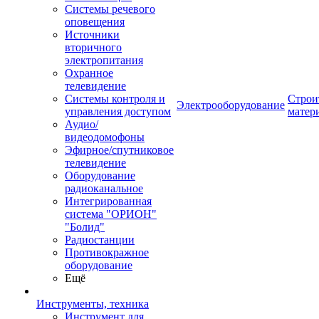
Системы речевого
оповещения
Источники
вторичного
электропитания
Охранное
телевидение
Системы контроля и
Строи
Электрооборудование
управления доступом
матер
Аудио/
видеодомофоны
Эфирное/спутниковое
телевидение
Оборудование
радиоканальное
Интегрированная
система "ОРИОН"
"Болид"
Радиостанции
Противокражное
оборудование
Ещё
Инструменты, техника
Инструмент для