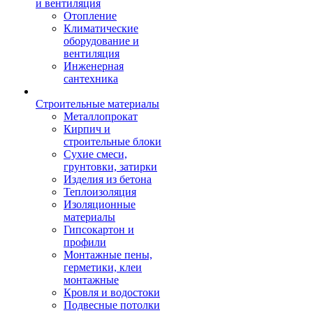
и вентиляция
Отопление
Климатические
оборудование и
вентиляция
Инженерная
сантехника
Строительные материалы
Металлопрокат
Кирпич и
строительные блоки
Сухие смеси,
грунтовки, затирки
Изделия из бетона
Теплоизоляция
Изоляционные
материалы
Гипсокартон и
профили
Монтажные пены,
герметики, клеи
монтажные
Кровля и водостоки
Подвесные потолки