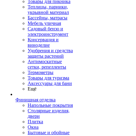
Товары для пикника
Теплицы, парники,
укрывной материал
Бассейны, матрасы
Мебель уличная
Садовый бензо и
электроинструмент
Консервация и
виноделие
Удобрения и средства
защиты растений
Антимоскитные
сетки, репелленты
Термометры
Товары для туризма
Аксессуары для бани
Ещё
Финишная отделка
Напольные покрытия
Столярные изделия,
двери
Плитка
Окна
Бытовые и обойные