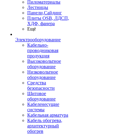
Пиломатериалы
Лестницы
Панели,Сайдинг
Плиты OSB, ЛДСП,
ХДФ, фанера
Ещё
Электрооборудование
Кабельно-
проводниковая
продукция
Высоковольтное
оборудование
Низковольтное
оборудование
Средства
безопасности
Щитовое
оборудование
Кабеленесущие
системы
Кабельная арматура
Кабель обогрева,
архитектурный
обогрев