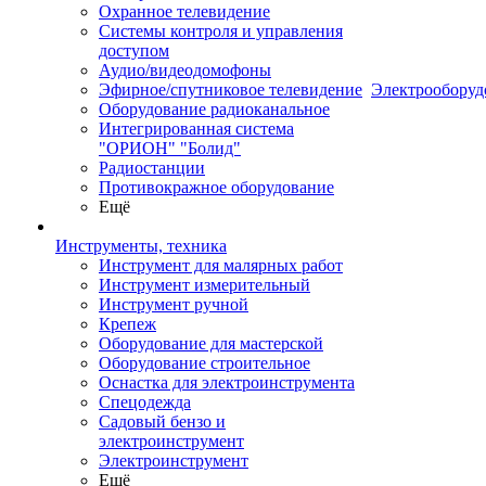
Охранное телевидение
Системы контроля и управления
доступом
Аудио/видеодомофоны
Эфирное/спутниковое телевидение
Электрооборуд
Оборудование радиоканальное
Интегрированная система
"ОРИОН" "Болид"
Радиостанции
Противокражное оборудование
Ещё
Инструменты, техника
Инструмент для малярных работ
Инструмент измерительный
Инструмент ручной
Крепеж
Оборудование для мастерской
Оборудование строительное
Оснастка для электроинструмента
Спецодежда
Садовый бензо и
электроинструмент
Электроинструмент
Ещё