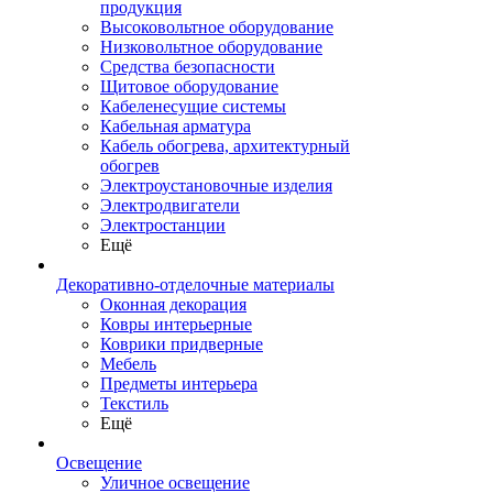
продукция
Высоковольтное оборудование
Низковольтное оборудование
Средства безопасности
Щитовое оборудование
Кабеленесущие системы
Кабельная арматура
Кабель обогрева, архитектурный
обогрев
Электроустановочные изделия
Электродвигатели
Электростанции
Ещё
Декоративно-отделочные материалы
Оконная декорация
Ковры интерьерные
Коврики придверные
Мебель
Предметы интерьера
Текстиль
Ещё
Освещение
Уличное освещение