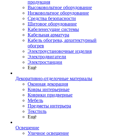
продукция
Высоковольтное оборудование
Низковольтное оборудование
Средства безопасности
Щитовое оборудование
Кабеленесущие системы
Кабельная арматура
Кабель обогрева, архитектурный
обогрев
Электроустановочные изделия
Электродвигатели
Электростанции
Ещё
Декоративно-отделочные материалы
Оконная декорация
Ковры интерьерные
Коврики придверные
Мебель
Предметы интерьера
Текстиль
Ещё
Освещение
Уличное освещение