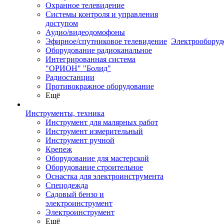
Охранное телевидение
Системы контроля и управления
доступом
Аудио/видеодомофоны
Эфирное/спутниковое телевидение
Электрооборуд
Оборудование радиоканальное
Интегрированная система
"ОРИОН" "Болид"
Радиостанции
Противокражное оборудование
Ещё
Инструменты, техника
Инструмент для малярных работ
Инструмент измерительный
Инструмент ручной
Крепеж
Оборудование для мастерской
Оборудование строительное
Оснастка для электроинструмента
Спецодежда
Садовый бензо и
электроинструмент
Электроинструмент
Ещё