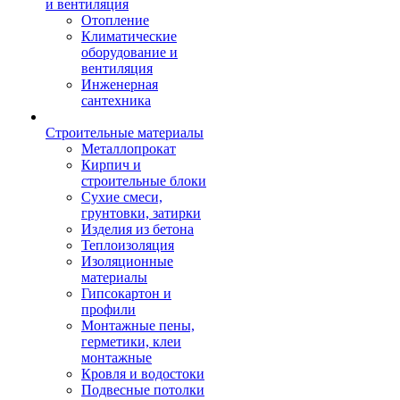
и вентиляция
Отопление
Климатические
оборудование и
вентиляция
Инженерная
сантехника
Строительные материалы
Металлопрокат
Кирпич и
строительные блоки
Сухие смеси,
грунтовки, затирки
Изделия из бетона
Теплоизоляция
Изоляционные
материалы
Гипсокартон и
профили
Монтажные пены,
герметики, клеи
монтажные
Кровля и водостоки
Подвесные потолки