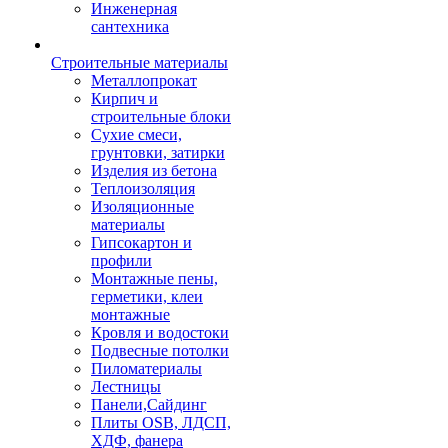
Инженерная
сантехника
Строительные материалы
Металлопрокат
Кирпич и
строительные блоки
Сухие смеси,
грунтовки, затирки
Изделия из бетона
Теплоизоляция
Изоляционные
материалы
Гипсокартон и
профили
Монтажные пены,
герметики, клеи
монтажные
Кровля и водостоки
Подвесные потолки
Пиломатериалы
Лестницы
Панели,Сайдинг
Плиты OSB, ЛДСП,
ХДФ, фанера