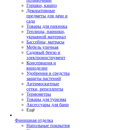
поливочный
Горшки, кашпо
Декоративные
предметы для дачи и
сада
Товары для пикника
Теплицы, парники,
укрывной материал
Бассейны, матрасы
Мебель уличная
Садовый бензо и
электроинструмент
Консервация и
виноделие
Удобрения и средства
защиты растений
Антимоскитные
сетки, репелленты
Термометры
Товары для туризма
Аксессуары для бани
Ещё
Финишная отделка
Напольные покрытия