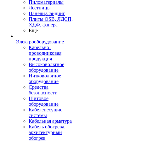
Пиломатериалы
Лестницы
Панели,Сайдинг
Плиты OSB, ЛДСП,
ХДФ, фанера
Ещё
Электрооборудование
Кабельно-
проводниковая
продукция
Высоковольтное
оборудование
Низковольтное
оборудование
Средства
безопасности
Щитовое
оборудование
Кабеленесущие
системы
Кабельная арматура
Кабель обогрева,
архитектурный
обогрев