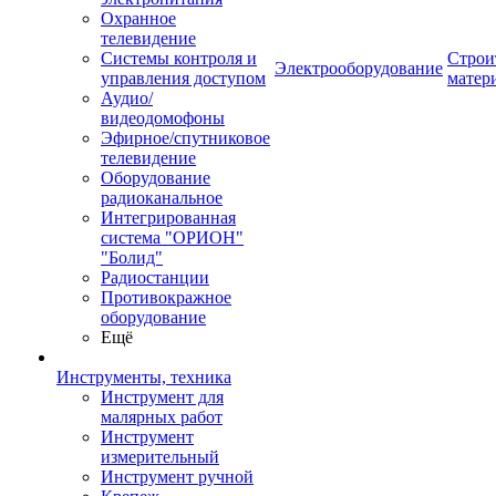
Охранное
телевидение
Системы контроля и
Строи
Электрооборудование
управления доступом
матер
Аудио/
видеодомофоны
Эфирное/спутниковое
телевидение
Оборудование
радиоканальное
Интегрированная
система "ОРИОН"
"Болид"
Радиостанции
Противокражное
оборудование
Ещё
Инструменты, техника
Инструмент для
малярных работ
Инструмент
измерительный
Инструмент ручной