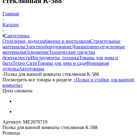
стеклянная К-588
Главная
-
Каталог
-
Сантехника
Отопление, водоснабжение и вентиляция
Строительные
материалы
Электрооборудование
Декоративно-отделочные
материалы
Освещение
Технические средства
безопасности
Инструменты, техника
Товары для дома и
быта
Техно Сити
Товары для дачи и сада
Финишная
отделка
Автотовары
-
Полка для ванной комнаты стеклянная К-588
Посмотреть все товары в разделе
«Полки и стойки для ванной
комнаты»
Цена снижена
Артикул:
МЕ2070719
Полка для ванной комнаты стеклянная К-588
Розница