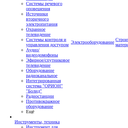
Системы речевого
оповещения
Источники
вторичного
электропитания
Охранное
телевидение
Системы контроля и
Строи
Электрооборудование
управления доступом
матер
Аудио/
видеодомофоны
Эфирное/спутниковое
телевидение
Оборудование
радиоканальное
Интегрированная
система "ОРИОН"
"Болид"
Радиостанции
Противокражное
оборудование
Ещё
Инструменты, техника
Инструмент для