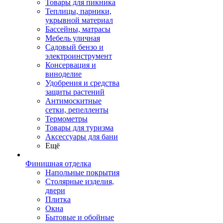
Товары для пикника
Теплицы, парники,
укрывной материал
Бассейны, матрасы
Мебель уличная
Садовый бензо и
электроинструмент
Консервация и
виноделие
Удобрения и средства
защиты растений
Антимоскитные
сетки, репелленты
Термометры
Товары для туризма
Аксессуары для бани
Ещё
Финишная отделка
Напольные покрытия
Столярные изделия,
двери
Плитка
Окна
Бытовые и обойные