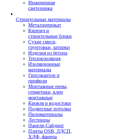
Инженерная
сантехника
Строительные материалы
Металлопрокат
Кирпич и
строительные блоки
Сухие смеси,
грунтовки, затирки
Изделия из бетона
Теплоизоляция
Изоляционные
материалы
Гипсокартон и
профили
Монтажные пены,
герметики, клеи
монтажные
Кровля и водостоки
Подвесные потолки
Пиломатериалы
Лестницы
Панели,Сайдинг
Плиты OSB, ЛДСП,
ХДФ, фанера