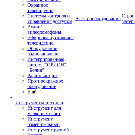
Охранное
телевидение
Системы контроля и
Строи
Электрооборудование
управления доступом
матер
Аудио/
видеодомофоны
Эфирное/спутниковое
телевидение
Оборудование
радиоканальное
Интегрированная
система "ОРИОН"
"Болид"
Радиостанции
Противокражное
оборудование
Ещё
Инструменты, техника
Инструмент для
малярных работ
Инструмент
измерительный
Инструмент ручной