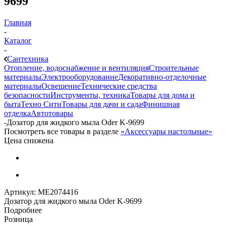
9699
Главная
-
Каталог
-
Сантехника
Отопление, водоснабжение и вентиляция
Строительные
материалы
Электрооборудование
Декоративно-отделочные
материалы
Освещение
Технические средства
безопасности
Инструменты, техника
Товары для дома и
быта
Техно Сити
Товары для дачи и сада
Финишная
отделка
Автотовары
-
Дозатор для жидкого мыла Oder K-9699
Посмотреть все товары в разделе
«Аксессуары настольные»
Цена снижена
Артикул:
МЕ2074416
Дозатор для жидкого мыла Oder K-9699
Подробнее
Розница