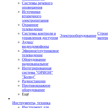
Системы речевого
оповещения
Источники
вторичного
электропитания
Охранное
телевидение
Системы контроля и
Строи
Электрооборудование
управления доступом
матер
Аудио/
видеодомофоны
Эфирное/спутниковое
телевидение
Оборудование
радиоканальное
Интегрированная
система "ОРИОН"
"Болид"
Радиостанции
Противокражное
оборудование
Ещё
Инструменты, техника
Инструмент для