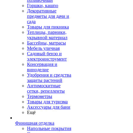
поливочный
Горшки, кашпо
Декоративные
предметы для дачи и
сада
Товары для пикника
Теплицы, парники,
укрывной материал
Бассейны, матрасы
Мебель уличная
Садовый бензо и
электроинструмент
Консервация и
виноделие
Удобрения и средства
защиты растений
Антимоскитные
сетки, репелленты
Термометры
Товары для туризма
Аксессуары для бани
Ещё
Финишная отделка
Напольные покрытия