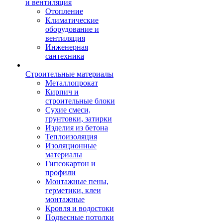
и вентиляция
Отопление
Климатические
оборудование и
вентиляция
Инженерная
сантехника
Строительные материалы
Металлопрокат
Кирпич и
строительные блоки
Сухие смеси,
грунтовки, затирки
Изделия из бетона
Теплоизоляция
Изоляционные
материалы
Гипсокартон и
профили
Монтажные пены,
герметики, клеи
монтажные
Кровля и водостоки
Подвесные потолки