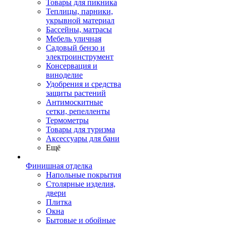
Товары для пикника
Теплицы, парники,
укрывной материал
Бассейны, матрасы
Мебель уличная
Садовый бензо и
электроинструмент
Консервация и
виноделие
Удобрения и средства
защиты растений
Антимоскитные
сетки, репелленты
Термометры
Товары для туризма
Аксессуары для бани
Ещё
Финишная отделка
Напольные покрытия
Столярные изделия,
двери
Плитка
Окна
Бытовые и обойные