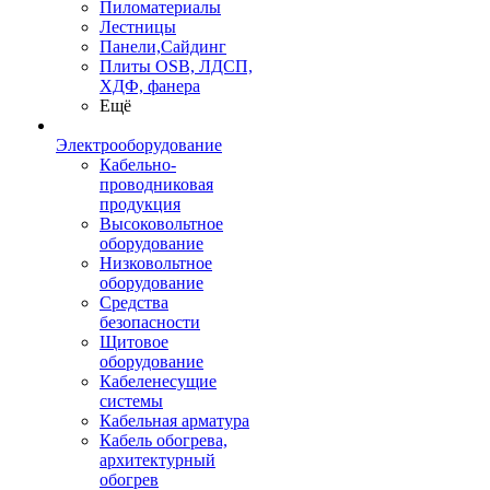
Пиломатериалы
Лестницы
Панели,Сайдинг
Плиты OSB, ЛДСП,
ХДФ, фанера
Ещё
Электрооборудование
Кабельно-
проводниковая
продукция
Высоковольтное
оборудование
Низковольтное
оборудование
Средства
безопасности
Щитовое
оборудование
Кабеленесущие
системы
Кабельная арматура
Кабель обогрева,
архитектурный
обогрев