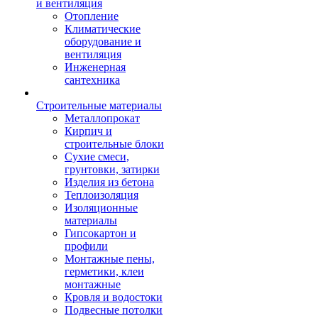
и вентиляция
Отопление
Климатические
оборудование и
вентиляция
Инженерная
сантехника
Строительные материалы
Металлопрокат
Кирпич и
строительные блоки
Сухие смеси,
грунтовки, затирки
Изделия из бетона
Теплоизоляция
Изоляционные
материалы
Гипсокартон и
профили
Монтажные пены,
герметики, клеи
монтажные
Кровля и водостоки
Подвесные потолки