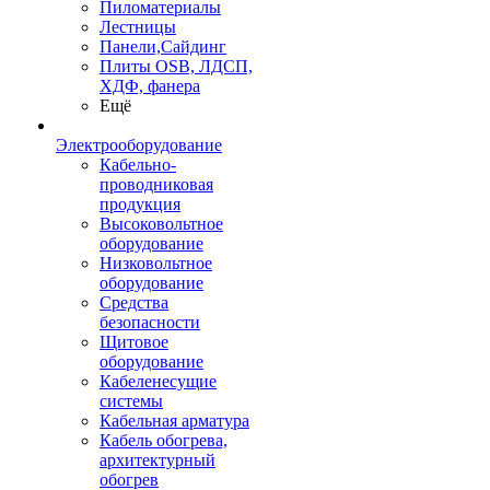
Пиломатериалы
Лестницы
Панели,Сайдинг
Плиты OSB, ЛДСП,
ХДФ, фанера
Ещё
Электрооборудование
Кабельно-
проводниковая
продукция
Высоковольтное
оборудование
Низковольтное
оборудование
Средства
безопасности
Щитовое
оборудование
Кабеленесущие
системы
Кабельная арматура
Кабель обогрева,
архитектурный
обогрев