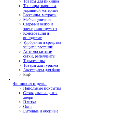
Товары для пикника
Теплицы, парники,
укрывной материал
Бассейны, матрасы
Мебель уличная
Садовый бензо и
электроинструмент
Консервация и
виноделие
Удобрения и средства
защиты растений
Антимоскитные
сетки, репелленты
Термометры
Товары для туризма
Аксессуары для бани
Ещё
Финишная отделка
Напольные покрытия
Столярные изделия,
двери
Плитка
Окна
Бытовые и обойные