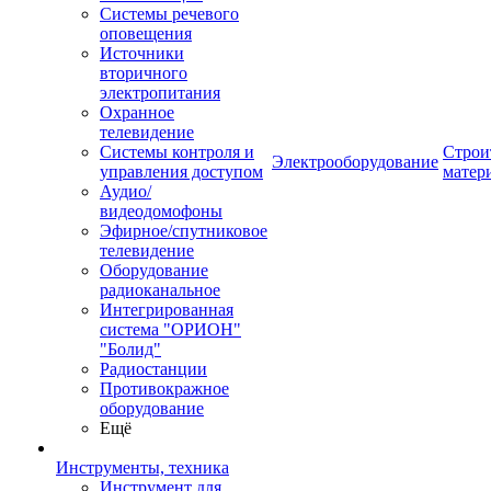
Системы речевого
оповещения
Источники
вторичного
электропитания
Охранное
телевидение
Системы контроля и
Строи
Электрооборудование
управления доступом
матер
Аудио/
видеодомофоны
Эфирное/спутниковое
телевидение
Оборудование
радиоканальное
Интегрированная
система "ОРИОН"
"Болид"
Радиостанции
Противокражное
оборудование
Ещё
Инструменты, техника
Инструмент для