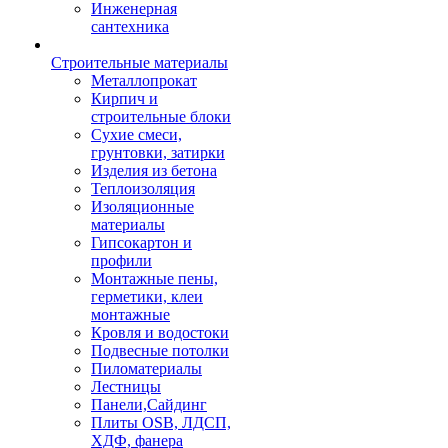
Инженерная
сантехника
Строительные материалы
Металлопрокат
Кирпич и
строительные блоки
Сухие смеси,
грунтовки, затирки
Изделия из бетона
Теплоизоляция
Изоляционные
материалы
Гипсокартон и
профили
Монтажные пены,
герметики, клеи
монтажные
Кровля и водостоки
Подвесные потолки
Пиломатериалы
Лестницы
Панели,Сайдинг
Плиты OSB, ЛДСП,
ХДФ, фанера