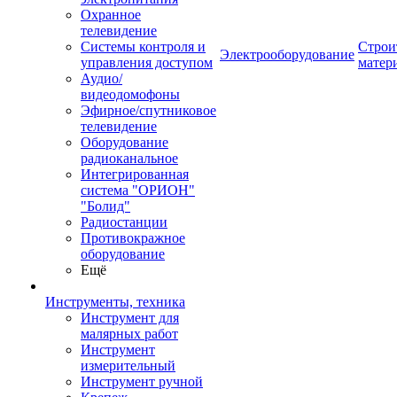
Охранное
телевидение
Системы контроля и
Строи
Электрооборудование
управления доступом
матер
Аудио/
видеодомофоны
Эфирное/спутниковое
телевидение
Оборудование
радиоканальное
Интегрированная
система "ОРИОН"
"Болид"
Радиостанции
Противокражное
оборудование
Ещё
Инструменты, техника
Инструмент для
малярных работ
Инструмент
измерительный
Инструмент ручной