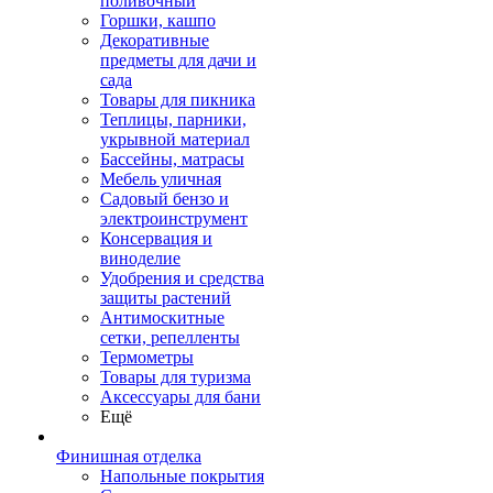
поливочный
Горшки, кашпо
Декоративные
предметы для дачи и
сада
Товары для пикника
Теплицы, парники,
укрывной материал
Бассейны, матрасы
Мебель уличная
Садовый бензо и
электроинструмент
Консервация и
виноделие
Удобрения и средства
защиты растений
Антимоскитные
сетки, репелленты
Термометры
Товары для туризма
Аксессуары для бани
Ещё
Финишная отделка
Напольные покрытия