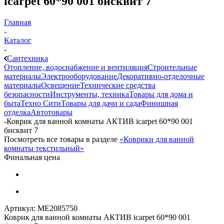
icarpet 60*90 001 бисквит 7
Главная
-
Каталог
-
Сантехника
Отопление, водоснабжение и вентиляция
Строительные
материалы
Электрооборудование
Декоративно-отделочные
материалы
Освещение
Технические средства
безопасности
Инструменты, техника
Товары для дома и
быта
Техно Сити
Товары для дачи и сада
Финишная
отделка
Автотовары
-
Коврик для ванной комнаты АКТИВ icarpet 60*90 001
бисквит 7
Посмотреть все товары в разделе
«Коврики для ванной
комнаты текстильный»
Финальная цена
Артикул:
МЕ2085750
Коврик для ванной комнаты АКТИВ icarpet 60*90 001