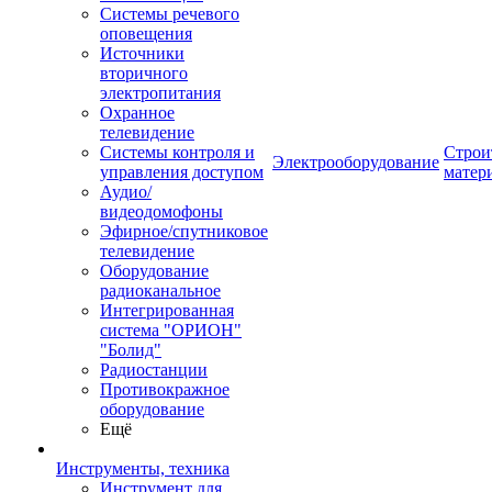
Системы речевого
оповещения
Источники
вторичного
электропитания
Охранное
телевидение
Системы контроля и
Строи
Электрооборудование
управления доступом
матер
Аудио/
видеодомофоны
Эфирное/спутниковое
телевидение
Оборудование
радиоканальное
Интегрированная
система "ОРИОН"
"Болид"
Радиостанции
Противокражное
оборудование
Ещё
Инструменты, техника
Инструмент для