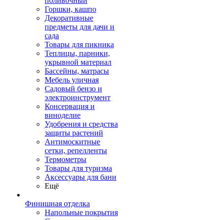
поливочный
Горшки, кашпо
Декоративные
предметы для дачи и
сада
Товары для пикника
Теплицы, парники,
укрывной материал
Бассейны, матрасы
Мебель уличная
Садовый бензо и
электроинструмент
Консервация и
виноделие
Удобрения и средства
защиты растений
Антимоскитные
сетки, репелленты
Термометры
Товары для туризма
Аксессуары для бани
Ещё
Финишная отделка
Напольные покрытия