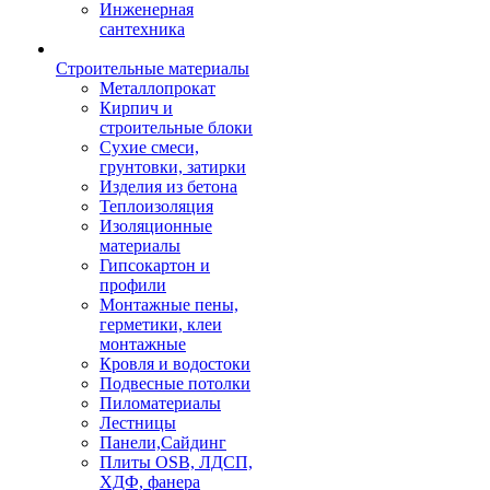
Инженерная
сантехника
Строительные материалы
Металлопрокат
Кирпич и
строительные блоки
Сухие смеси,
грунтовки, затирки
Изделия из бетона
Теплоизоляция
Изоляционные
материалы
Гипсокартон и
профили
Монтажные пены,
герметики, клеи
монтажные
Кровля и водостоки
Подвесные потолки
Пиломатериалы
Лестницы
Панели,Сайдинг
Плиты OSB, ЛДСП,
ХДФ, фанера