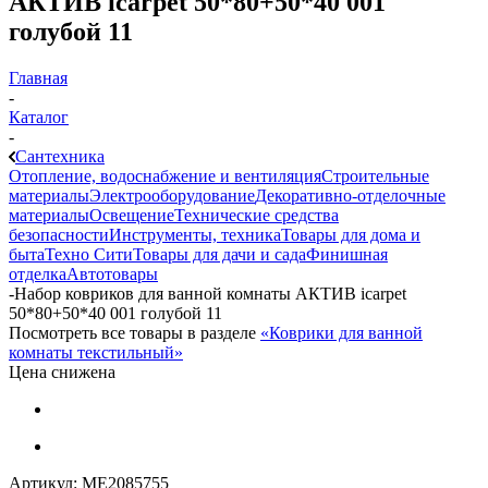
АКТИВ icarpet 50*80+50*40 001
голубой 11
Главная
-
Каталог
-
Сантехника
Отопление, водоснабжение и вентиляция
Строительные
материалы
Электрооборудование
Декоративно-отделочные
материалы
Освещение
Технические средства
безопасности
Инструменты, техника
Товары для дома и
быта
Техно Сити
Товары для дачи и сада
Финишная
отделка
Автотовары
-
Набор ковриков для ванной комнаты АКТИВ icarpet
50*80+50*40 001 голубой 11
Посмотреть все товары в разделе
«Коврики для ванной
комнаты текстильный»
Цена снижена
Артикул:
МЕ2085755