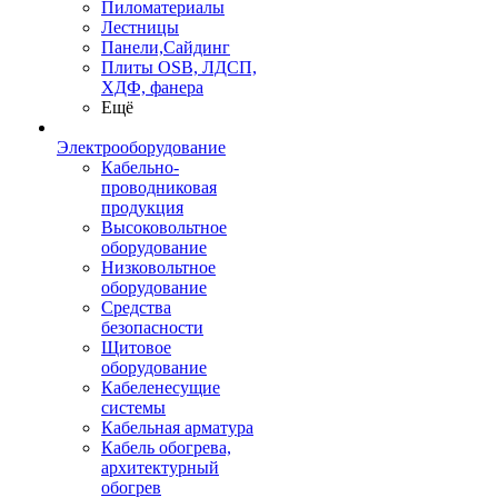
Пиломатериалы
Лестницы
Панели,Сайдинг
Плиты OSB, ЛДСП,
ХДФ, фанера
Ещё
Электрооборудование
Кабельно-
проводниковая
продукция
Высоковольтное
оборудование
Низковольтное
оборудование
Средства
безопасности
Щитовое
оборудование
Кабеленесущие
системы
Кабельная арматура
Кабель обогрева,
архитектурный
обогрев