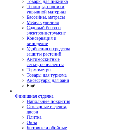
Товары для пикника
Теплицы, парники,
укрывной материал
Бассейны, матрасы
Мебель уличная
Садовый бензо и
электроинструмент
Консервация и
виноделие
Удобрения и средства
защиты растений
Антимоскитные
сетки, репелленты
Термометры
Товары для туризма
Аксессуары для бани
Ещё
Финишная отделка
Напольные покрытия
Столярные изделия,
двери
Плитка
Окна
Бытовые и обойные