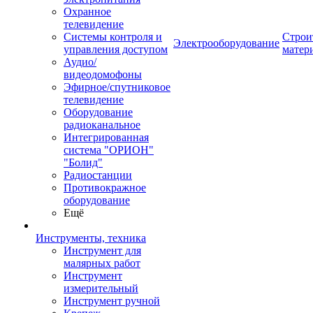
Охранное
телевидение
Системы контроля и
Строи
Электрооборудование
управления доступом
матер
Аудио/
видеодомофоны
Эфирное/спутниковое
телевидение
Оборудование
радиоканальное
Интегрированная
система "ОРИОН"
"Болид"
Радиостанции
Противокражное
оборудование
Ещё
Инструменты, техника
Инструмент для
малярных работ
Инструмент
измерительный
Инструмент ручной