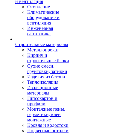
и вентиляция
Отопление
Климатические
оборудование и
вентиляция
Инженерная
сантехника
Строительные материалы
Металлопрокат
Кирпич и
строительные блоки
Сухие смеси,
грунтовки, затирки
Изделия из бетона
Теплоизоляция
Изоляционные
материалы
Гипсокартон и
профили
Монтажные пены,
герметики, клеи
монтажные
Кровля и водостоки
Подвесные потолки