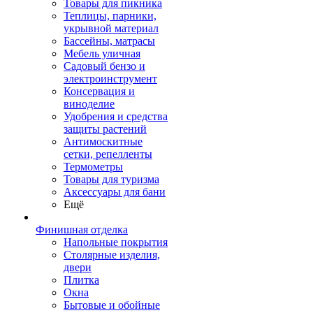
Товары для пикника
Теплицы, парники,
укрывной материал
Бассейны, матрасы
Мебель уличная
Садовый бензо и
электроинструмент
Консервация и
виноделие
Удобрения и средства
защиты растений
Антимоскитные
сетки, репелленты
Термометры
Товары для туризма
Аксессуары для бани
Ещё
Финишная отделка
Напольные покрытия
Столярные изделия,
двери
Плитка
Окна
Бытовые и обойные