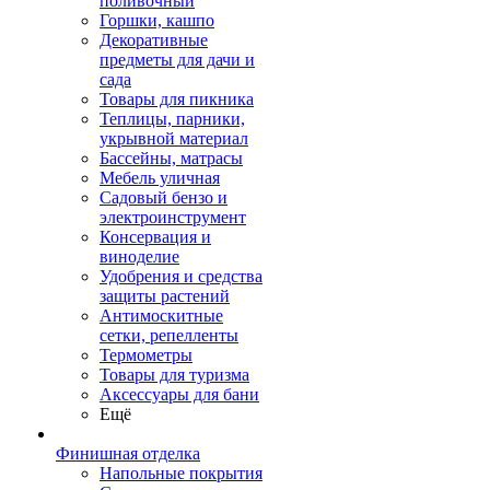
поливочный
Горшки, кашпо
Декоративные
предметы для дачи и
сада
Товары для пикника
Теплицы, парники,
укрывной материал
Бассейны, матрасы
Мебель уличная
Садовый бензо и
электроинструмент
Консервация и
виноделие
Удобрения и средства
защиты растений
Антимоскитные
сетки, репелленты
Термометры
Товары для туризма
Аксессуары для бани
Ещё
Финишная отделка
Напольные покрытия