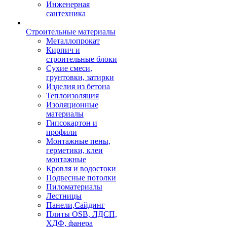
Инженерная
сантехника
Строительные материалы
Металлопрокат
Кирпич и
строительные блоки
Сухие смеси,
грунтовки, затирки
Изделия из бетона
Теплоизоляция
Изоляционные
материалы
Гипсокартон и
профили
Монтажные пены,
герметики, клеи
монтажные
Кровля и водостоки
Подвесные потолки
Пиломатериалы
Лестницы
Панели,Сайдинг
Плиты OSB, ЛДСП,
ХДФ, фанера