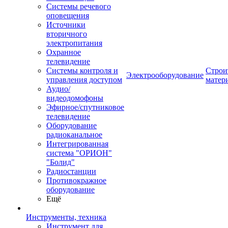
Системы речевого
оповещения
Источники
вторичного
электропитания
Охранное
телевидение
Системы контроля и
Строи
Электрооборудование
управления доступом
матер
Аудио/
видеодомофоны
Эфирное/спутниковое
телевидение
Оборудование
радиоканальное
Интегрированная
система "ОРИОН"
"Болид"
Радиостанции
Противокражное
оборудование
Ещё
Инструменты, техника
Инструмент для