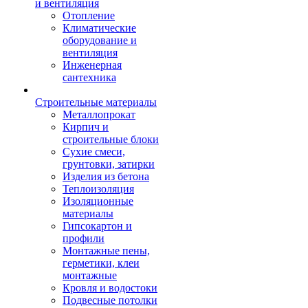
и вентиляция
Отопление
Климатические
оборудование и
вентиляция
Инженерная
сантехника
Строительные материалы
Металлопрокат
Кирпич и
строительные блоки
Сухие смеси,
грунтовки, затирки
Изделия из бетона
Теплоизоляция
Изоляционные
материалы
Гипсокартон и
профили
Монтажные пены,
герметики, клеи
монтажные
Кровля и водостоки
Подвесные потолки