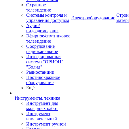
Охранное
телевидение
Системы контроля и
Строи
Электрооборудование
управления доступом
матер
Аудио/
видеодомофоны
Эфирное/спутниковое
телевидение
Оборудование
радиоканальное
Интегрированная
система "ОРИОН"
"Болид"
Радиостанции
Противокражное
оборудование
Ещё
Инструменты, техника
Инструмент для
малярных работ
Инструмент
измерительный
Инструмент ручной