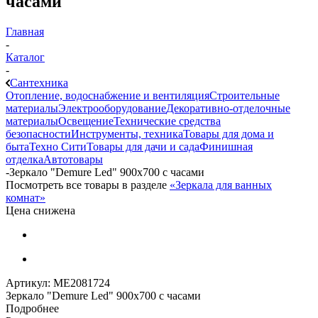
часами
Главная
-
Каталог
-
Сантехника
Отопление, водоснабжение и вентиляция
Строительные
материалы
Электрооборудование
Декоративно-отделочные
материалы
Освещение
Технические средства
безопасности
Инструменты, техника
Товары для дома и
быта
Техно Сити
Товары для дачи и сада
Финишная
отделка
Автотовары
-
Зеркало "Demure Led" 900х700 с часами
Посмотреть все товары в разделе
«Зеркала для ванных
комнат»
Цена снижена
Артикул:
МЕ2081724
Зеркало "Demure Led" 900х700 с часами
Подробнее