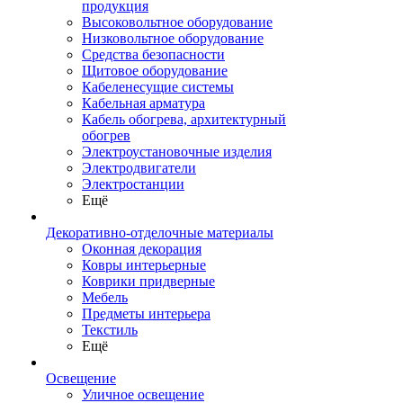
продукция
Высоковольтное оборудование
Низковольтное оборудование
Средства безопасности
Щитовое оборудование
Кабеленесущие системы
Кабельная арматура
Кабель обогрева, архитектурный
обогрев
Электроустановочные изделия
Электродвигатели
Электростанции
Ещё
Декоративно-отделочные материалы
Оконная декорация
Ковры интерьерные
Коврики придверные
Мебель
Предметы интерьера
Текстиль
Ещё
Освещение
Уличное освещение