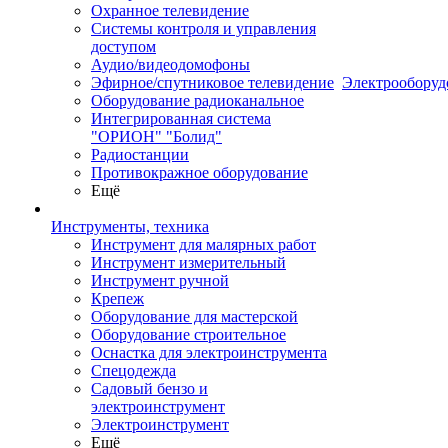
Охранное телевидение
Системы контроля и управления
доступом
Аудио/видеодомофоны
Эфирное/спутниковое телевидение
Электрооборуд
Оборудование радиоканальное
Интегрированная система
"ОРИОН" "Болид"
Радиостанции
Противокражное оборудование
Ещё
Инструменты, техника
Инструмент для малярных работ
Инструмент измерительный
Инструмент ручной
Крепеж
Оборудование для мастерской
Оборудование строительное
Оснастка для электроинструмента
Спецодежда
Садовый бензо и
электроинструмент
Электроинструмент
Ещё