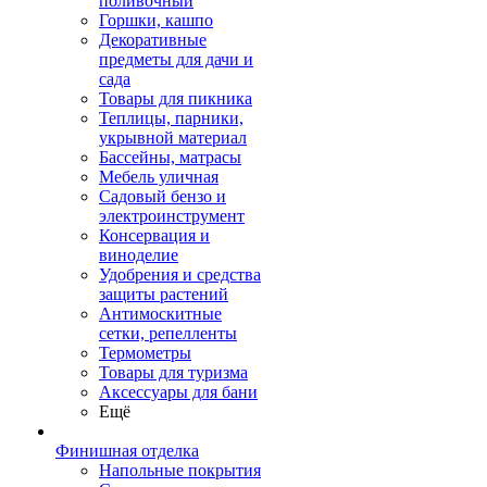
поливочный
Горшки, кашпо
Декоративные
предметы для дачи и
сада
Товары для пикника
Теплицы, парники,
укрывной материал
Бассейны, матрасы
Мебель уличная
Садовый бензо и
электроинструмент
Консервация и
виноделие
Удобрения и средства
защиты растений
Антимоскитные
сетки, репелленты
Термометры
Товары для туризма
Аксессуары для бани
Ещё
Финишная отделка
Напольные покрытия