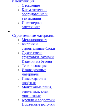
и вентиляция
Отопление
Климатические
оборудование и
вентиляция
Инженерная
сантехника
Строительные материалы
Металлопрокат
Кирпич и
строительные блоки
Сухие смеси,
грунтовки, затирки
Изделия из бетона
Теплоизоляция
Изоляционные
материалы
Гипсокартон и
профили
Монтажные пены,
герметики, клеи
монтажные
Кровля и водостоки
Подвесные потолки