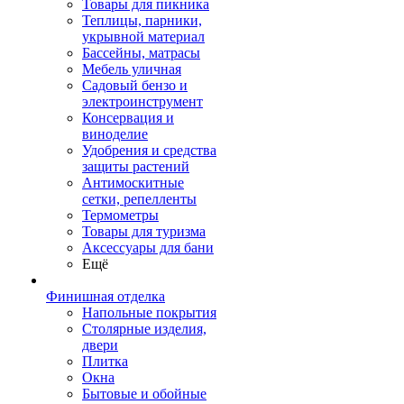
Товары для пикника
Теплицы, парники,
укрывной материал
Бассейны, матрасы
Мебель уличная
Садовый бензо и
электроинструмент
Консервация и
виноделие
Удобрения и средства
защиты растений
Антимоскитные
сетки, репелленты
Термометры
Товары для туризма
Аксессуары для бани
Ещё
Финишная отделка
Напольные покрытия
Столярные изделия,
двери
Плитка
Окна
Бытовые и обойные