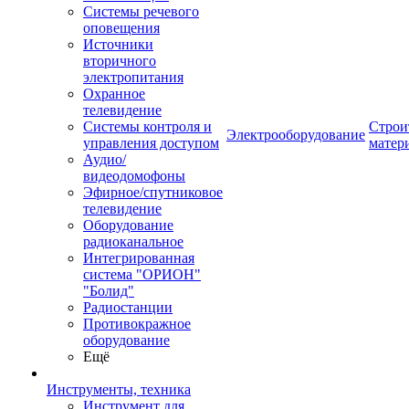
Системы речевого
оповещения
Источники
вторичного
электропитания
Охранное
телевидение
Системы контроля и
Строи
Электрооборудование
управления доступом
матер
Аудио/
видеодомофоны
Эфирное/спутниковое
телевидение
Оборудование
радиоканальное
Интегрированная
система "ОРИОН"
"Болид"
Радиостанции
Противокражное
оборудование
Ещё
Инструменты, техника
Инструмент для