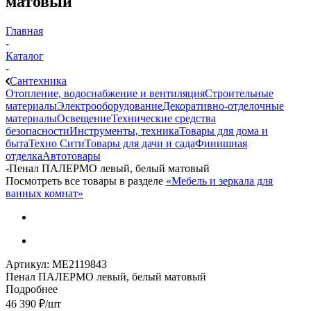
матовый
Главная
-
Каталог
-
Сантехника
Отопление, водоснабжение и вентиляция
Строительные
материалы
Электрооборудование
Декоративно-отделочные
материалы
Освещение
Технические средства
безопасности
Инструменты, техника
Товары для дома и
быта
Техно Сити
Товары для дачи и сада
Финишная
отделка
Автотовары
-
Пенал ПАЛЕРМО левый, белый матовый
Посмотреть все товары в разделе
«Мебель и зеркала для
ванных комнат»
Артикул:
МЕ2119843
Пенал ПАЛЕРМО левый, белый матовый
Подробнее
46 390
₽
/шт