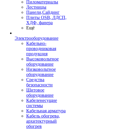
Пиломатериалы
Лестницы
Панели,Сайдинг
Плиты OSB, ЛДСП,
ХДФ, фанера
Ещё
Электрооборудование
Кабельно-
проводниковая
продукция
Высоковольтное
оборудование
Низковольтное
оборудование
Средства
безопасности
Щитовое
оборудование
Кабеленесущие
системы
Кабельная арматура
Кабель обогрева,
архитектурный
обогрев