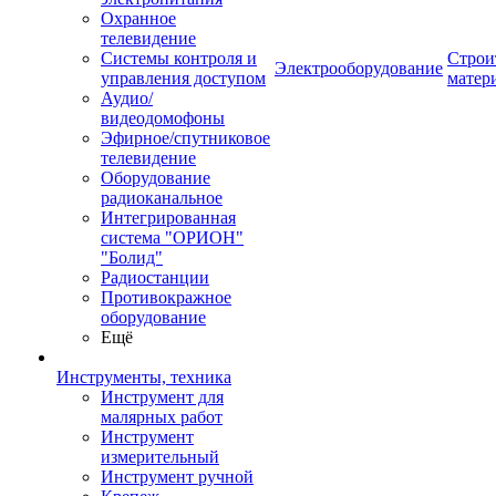
Охранное
телевидение
Системы контроля и
Строи
Электрооборудование
управления доступом
матер
Аудио/
видеодомофоны
Эфирное/спутниковое
телевидение
Оборудование
радиоканальное
Интегрированная
система "ОРИОН"
"Болид"
Радиостанции
Противокражное
оборудование
Ещё
Инструменты, техника
Инструмент для
малярных работ
Инструмент
измерительный
Инструмент ручной