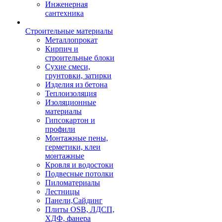
Инженерная
сантехника
Строительные материалы
Металлопрокат
Кирпич и
строительные блоки
Сухие смеси,
грунтовки, затирки
Изделия из бетона
Теплоизоляция
Изоляционные
материалы
Гипсокартон и
профили
Монтажные пены,
герметики, клеи
монтажные
Кровля и водостоки
Подвесные потолки
Пиломатериалы
Лестницы
Панели,Сайдинг
Плиты OSB, ЛДСП,
ХДФ, фанера