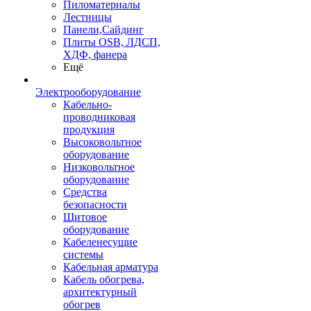
Пиломатериалы
Лестницы
Панели,Сайдинг
Плиты OSB, ЛДСП,
ХДФ, фанера
Ещё
Электрооборудование
Кабельно-
проводниковая
продукция
Высоковольтное
оборудование
Низковольтное
оборудование
Средства
безопасности
Щитовое
оборудование
Кабеленесущие
системы
Кабельная арматура
Кабель обогрева,
архитектурный
обогрев