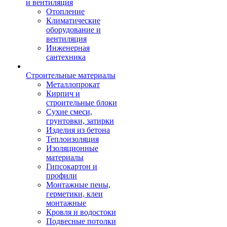
и вентиляция
Отопление
Климатические
оборудование и
вентиляция
Инженерная
сантехника
Строительные материалы
Металлопрокат
Кирпич и
строительные блоки
Сухие смеси,
грунтовки, затирки
Изделия из бетона
Теплоизоляция
Изоляционные
материалы
Гипсокартон и
профили
Монтажные пены,
герметики, клеи
монтажные
Кровля и водостоки
Подвесные потолки