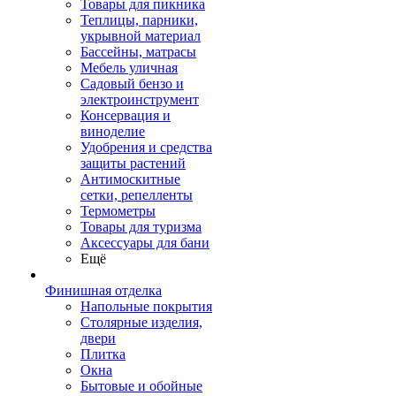
Товары для пикника
Теплицы, парники,
укрывной материал
Бассейны, матрасы
Мебель уличная
Садовый бензо и
электроинструмент
Консервация и
виноделие
Удобрения и средства
защиты растений
Антимоскитные
сетки, репелленты
Термометры
Товары для туризма
Аксессуары для бани
Ещё
Финишная отделка
Напольные покрытия
Столярные изделия,
двери
Плитка
Окна
Бытовые и обойные