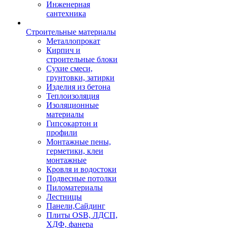
Инженерная
сантехника
Строительные материалы
Металлопрокат
Кирпич и
строительные блоки
Сухие смеси,
грунтовки, затирки
Изделия из бетона
Теплоизоляция
Изоляционные
материалы
Гипсокартон и
профили
Монтажные пены,
герметики, клеи
монтажные
Кровля и водостоки
Подвесные потолки
Пиломатериалы
Лестницы
Панели,Сайдинг
Плиты OSB, ЛДСП,
ХДФ, фанера