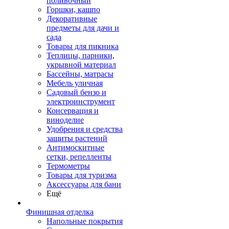
поливочный
Горшки, кашпо
Декоративные
предметы для дачи и
сада
Товары для пикника
Теплицы, парники,
укрывной материал
Бассейны, матрасы
Мебель уличная
Садовый бензо и
электроинструмент
Консервация и
виноделие
Удобрения и средства
защиты растений
Антимоскитные
сетки, репелленты
Термометры
Товары для туризма
Аксессуары для бани
Ещё
Финишная отделка
Напольные покрытия