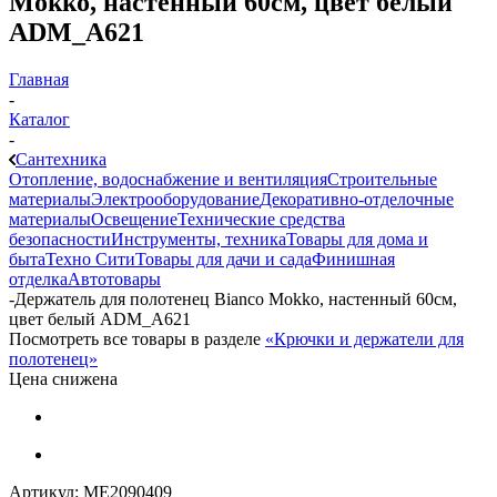
Mokko, настенный 60см, цвет белый
ADM_A621
Главная
-
Каталог
-
Сантехника
Отопление, водоснабжение и вентиляция
Строительные
материалы
Электрооборудование
Декоративно-отделочные
материалы
Освещение
Технические средства
безопасности
Инструменты, техника
Товары для дома и
быта
Техно Сити
Товары для дачи и сада
Финишная
отделка
Автотовары
-
Держатель для полотенец Bianco Mokko, настенный 60см,
цвет белый ADM_A621
Посмотреть все товары в разделе
«Крючки и держатели для
полотенец»
Цена снижена
Артикул:
МЕ2090409