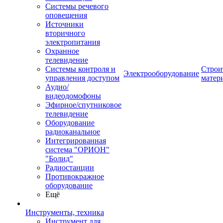
Системы речевого
оповещения
Источники
вторичного
электропитания
Охранное
телевидение
Системы контроля и
Строи
Электрооборудование
управления доступом
матер
Аудио/
видеодомофоны
Эфирное/спутниковое
телевидение
Оборудование
радиоканальное
Интегрированная
система "ОРИОН"
"Болид"
Радиостанции
Противокражное
оборудование
Ещё
Инструменты, техника
Инструмент для