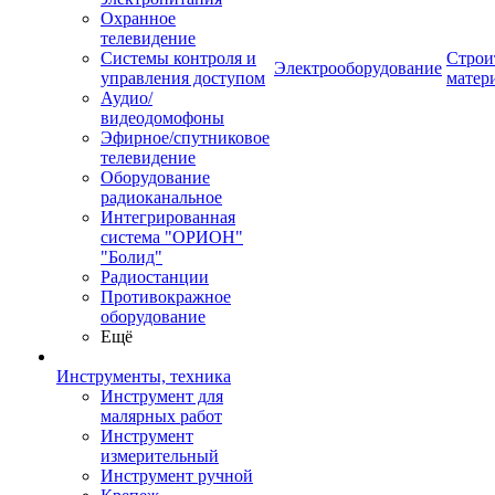
Охранное
телевидение
Системы контроля и
Строи
Электрооборудование
управления доступом
матер
Аудио/
видеодомофоны
Эфирное/спутниковое
телевидение
Оборудование
радиоканальное
Интегрированная
система "ОРИОН"
"Болид"
Радиостанции
Противокражное
оборудование
Ещё
Инструменты, техника
Инструмент для
малярных работ
Инструмент
измерительный
Инструмент ручной