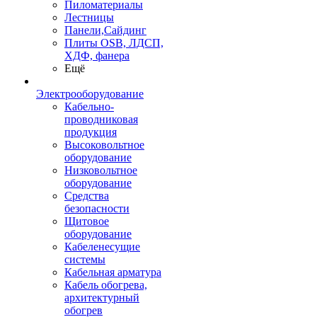
Пиломатериалы
Лестницы
Панели,Сайдинг
Плиты OSB, ЛДСП,
ХДФ, фанера
Ещё
Электрооборудование
Кабельно-
проводниковая
продукция
Высоковольтное
оборудование
Низковольтное
оборудование
Средства
безопасности
Щитовое
оборудование
Кабеленесущие
системы
Кабельная арматура
Кабель обогрева,
архитектурный
обогрев