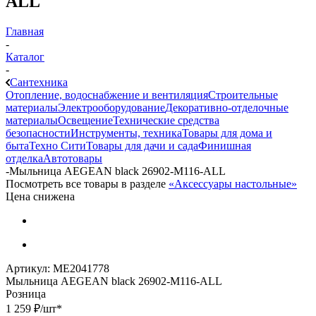
ALL
Главная
-
Каталог
-
Сантехника
Отопление, водоснабжение и вентиляция
Строительные
материалы
Электрооборудование
Декоративно-отделочные
материалы
Освещение
Технические средства
безопасности
Инструменты, техника
Товары для дома и
быта
Техно Сити
Товары для дачи и сада
Финишная
отделка
Автотовары
-
Мыльница AEGEAN black 26902-M116-ALL
Посмотреть все товары в разделе
«Аксессуары настольные»
Цена снижена
Артикул:
МЕ2041778
Мыльница AEGEAN black 26902-M116-ALL
Розница
1 259
₽
/шт
*