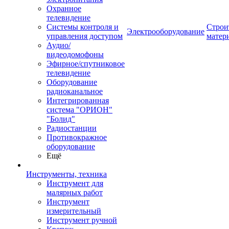
Охранное
телевидение
Системы контроля и
Строи
Электрооборудование
управления доступом
матер
Аудио/
видеодомофоны
Эфирное/спутниковое
телевидение
Оборудование
радиоканальное
Интегрированная
система "ОРИОН"
"Болид"
Радиостанции
Противокражное
оборудование
Ещё
Инструменты, техника
Инструмент для
малярных работ
Инструмент
измерительный
Инструмент ручной