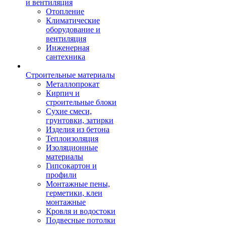
и вентиляция
Отопление
Климатические
оборудование и
вентиляция
Инженерная
сантехника
Строительные материалы
Металлопрокат
Кирпич и
строительные блоки
Сухие смеси,
грунтовки, затирки
Изделия из бетона
Теплоизоляция
Изоляционные
материалы
Гипсокартон и
профили
Монтажные пены,
герметики, клеи
монтажные
Кровля и водостоки
Подвесные потолки