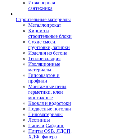
Инженерная
сантехника
Строительные материалы
Металлопрокат
Кирпич и
строительные блоки
Сухие смеси,
грунтовки, затирки
Изделия из бетона
Теплоизоляция
Изоляционные
материалы
Гипсокартон и
профили
Монтажные пены,
герметики, клеи
монтажные
Кровля и водостоки
Подвесные потолки
Пиломатериалы
Лестницы
Панели,Сайдинг
Плиты OSB, ЛДСП,
ХДФ, фанера