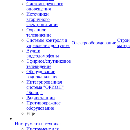
Системы речевого
оповещения
Источники
вторичного
электропитания
Охранное
телевидение
Системы контроля и
Строи
Электрооборудование
управления доступом
матер
Аудио/
видеодомофоны
Эфирное/спутниковое
телевидение
Оборудование
радиоканальное
Интегрированная
система "ОРИОН"
"Болид"
Радиостанции
Противокражное
оборудование
Ещё
Инструменты, техника
Инструмент для