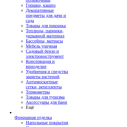
поливочный
Горшки, кашпо
Декоративные
предметы для дачи и
сада
Товары для пикника
Теплицы, парники,
укрывной материал
Бассейны, матрасы
Мебель уличная
Садовый бензо и
электроинструмент
Консервация и
виноделие
Удобрения и средства
защиты растений
Антимоскитные
сетки, репелленты
Термометры
Товары для туризма
Аксессуары для бани
Ещё
Финишная отделка
Напольные покрытия