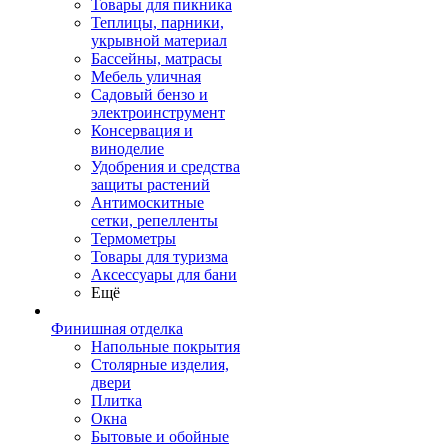
Товары для пикника
Теплицы, парники,
укрывной материал
Бассейны, матрасы
Мебель уличная
Садовый бензо и
электроинструмент
Консервация и
виноделие
Удобрения и средства
защиты растений
Антимоскитные
сетки, репелленты
Термометры
Товары для туризма
Аксессуары для бани
Ещё
Финишная отделка
Напольные покрытия
Столярные изделия,
двери
Плитка
Окна
Бытовые и обойные