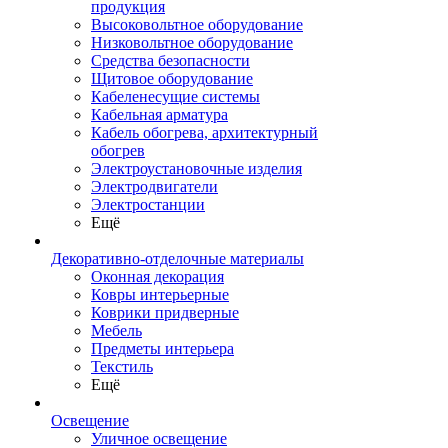
продукция
Высоковольтное оборудование
Низковольтное оборудование
Средства безопасности
Щитовое оборудование
Кабеленесущие системы
Кабельная арматура
Кабель обогрева, архитектурный
обогрев
Электроустановочные изделия
Электродвигатели
Электростанции
Ещё
Декоративно-отделочные материалы
Оконная декорация
Ковры интерьерные
Коврики придверные
Мебель
Предметы интерьера
Текстиль
Ещё
Освещение
Уличное освещение