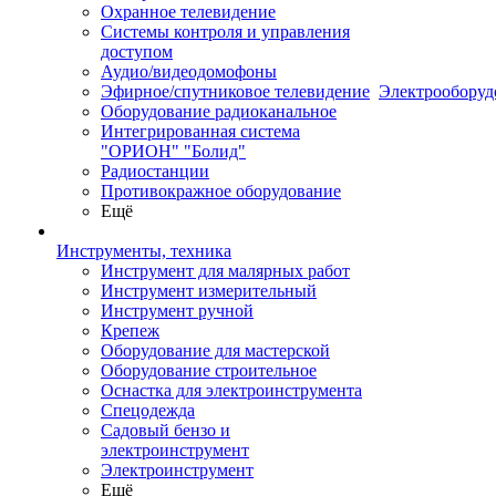
Охранное телевидение
Системы контроля и управления
доступом
Аудио/видеодомофоны
Эфирное/спутниковое телевидение
Электрооборуд
Оборудование радиоканальное
Интегрированная система
"ОРИОН" "Болид"
Радиостанции
Противокражное оборудование
Ещё
Инструменты, техника
Инструмент для малярных работ
Инструмент измерительный
Инструмент ручной
Крепеж
Оборудование для мастерской
Оборудование строительное
Оснастка для электроинструмента
Спецодежда
Садовый бензо и
электроинструмент
Электроинструмент
Ещё