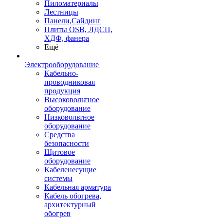
Пиломатериалы
Лестницы
Панели,Сайдинг
Плиты OSB, ЛДСП,
ХДФ, фанера
Ещё
Электрооборудование
Кабельно-
проводниковая
продукция
Высоковольтное
оборудование
Низковольтное
оборудование
Средства
безопасности
Щитовое
оборудование
Кабеленесущие
системы
Кабельная арматура
Кабель обогрева,
архитектурный
обогрев