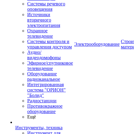
Системы речевого
оповещения
Источники
вторичного
электропитания
Охранное
телевидение
Системы контроля и
Строи
Электрооборудование
управления доступом
матер
Аудио/
видеодомофоны
Эфирное/спутниковое
телевидение
Оборудование
радиоканальное
Интегрированная
система "ОРИОН"
"Болид"
Радиостанции
Противокражное
оборудование
Ещё
Инструменты, техника
Инструмент для