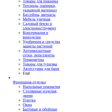
Товары для пикника
Теплицы, парники,
укрывной материал
Бассейны, матрасы
Мебель уличная
Садовый бензо и
электроинструмент
Консервация и
виноделие
Удобрения и средства
защиты растений
Антимоскитные
сетки, репелленты
Термометры
Товары для туризма
Аксессуары для бани
Ещё
Финишная отделка
Напольные покрытия
Столярные изделия,
двери
Плитка
Окна
Бытовые и обойные