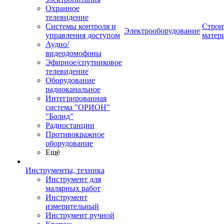
Охранное
телевидение
Системы контроля и
Строи
Электрооборудование
управления доступом
матер
Аудио/
видеодомофоны
Эфирное/спутниковое
телевидение
Оборудование
радиоканальное
Интегрированная
система "ОРИОН"
"Болид"
Радиостанции
Противокражное
оборудование
Ещё
Инструменты, техника
Инструмент для
малярных работ
Инструмент
измерительный
Инструмент ручной