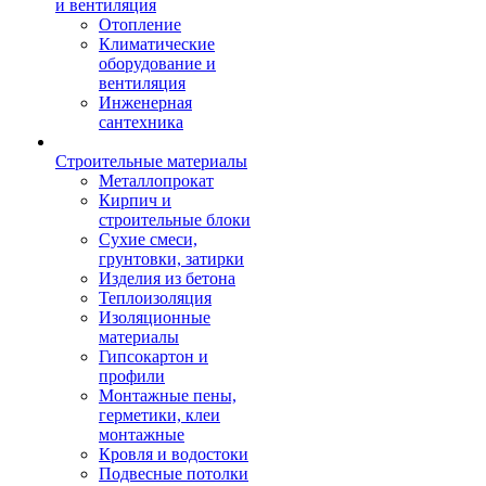
и вентиляция
Отопление
Климатические
оборудование и
вентиляция
Инженерная
сантехника
Строительные материалы
Металлопрокат
Кирпич и
строительные блоки
Сухие смеси,
грунтовки, затирки
Изделия из бетона
Теплоизоляция
Изоляционные
материалы
Гипсокартон и
профили
Монтажные пены,
герметики, клеи
монтажные
Кровля и водостоки
Подвесные потолки