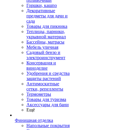
поливочный
Горшки, кашпо
Декоративные
предметы для дачи и
сада
Товары для пикника
Теплицы, парники,
укрывной материал
Бассейны, матрасы
Мебель уличная
Садовый бензо и
электроинструмент
Консервация и
виноделие
Удобрения и средства
защиты растений
Антимоскитные
сетки, репелленты
Термометры
Товары для туризма
Аксессуары для бани
Ещё
Финишная отделка
Напольные покрытия