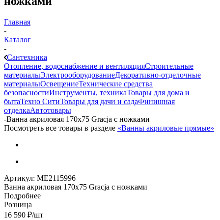
ножками
Главная
-
Каталог
-
Сантехника
Отопление, водоснабжение и вентиляция
Строительные
материалы
Электрооборудование
Декоративно-отделочные
материалы
Освещение
Технические средства
безопасности
Инструменты, техника
Товары для дома и
быта
Техно Сити
Товары для дачи и сада
Финишная
отделка
Автотовары
-
Ванна акриловая 170х75 Gracja с ножками
Посмотреть все товары в разделе
«Ванны акриловые прямые»
Артикул:
МЕ2115996
Ванна акриловая 170х75 Gracja с ножками
Подробнее
Розница
16 590
₽
/шт