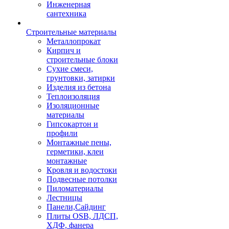
Инженерная
сантехника
Строительные материалы
Металлопрокат
Кирпич и
строительные блоки
Сухие смеси,
грунтовки, затирки
Изделия из бетона
Теплоизоляция
Изоляционные
материалы
Гипсокартон и
профили
Монтажные пены,
герметики, клеи
монтажные
Кровля и водостоки
Подвесные потолки
Пиломатериалы
Лестницы
Панели,Сайдинг
Плиты OSB, ЛДСП,
ХДФ, фанера