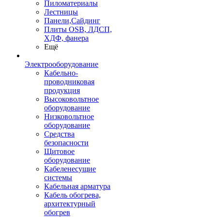
Пиломатериалы
Лестницы
Панели,Сайдинг
Плиты OSB, ЛДСП,
ХДФ, фанера
Ещё
Электрооборудование
Кабельно-
проводниковая
продукция
Высоковольтное
оборудование
Низковольтное
оборудование
Средства
безопасности
Щитовое
оборудование
Кабеленесущие
системы
Кабельная арматура
Кабель обогрева,
архитектурный
обогрев