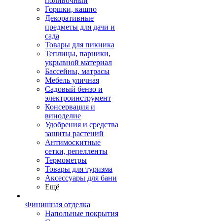
поливочный
Горшки, кашпо
Декоративные
предметы для дачи и
сада
Товары для пикника
Теплицы, парники,
укрывной материал
Бассейны, матрасы
Мебель уличная
Садовый бензо и
электроинструмент
Консервация и
виноделие
Удобрения и средства
защиты растений
Антимоскитные
сетки, репелленты
Термометры
Товары для туризма
Аксессуары для бани
Ещё
Финишная отделка
Напольные покрытия