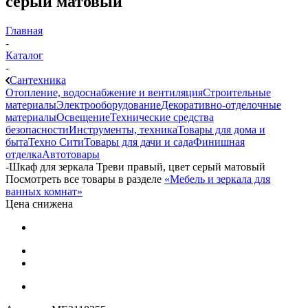
серый матовый
Главная
-
Каталог
-
Сантехника
Отопление, водоснабжение и вентиляция
Строительные
материалы
Электрооборудование
Декоративно-отделочные
материалы
Освещение
Технические средства
безопасности
Инструменты, техника
Товары для дома и
быта
Техно Сити
Товары для дачи и сада
Финишная
отделка
Автотовары
-
Шкаф для зеркала Треви правый, цвет серый матовый
Посмотреть все товары в разделе
«Мебель и зеркала для
ванных комнат»
Цена снижена