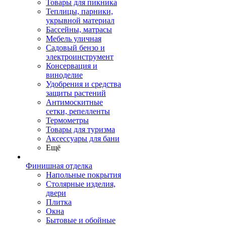
Товары для пикника
Теплицы, парники,
укрывной материал
Бассейны, матрасы
Мебель уличная
Садовый бензо и
электроинструмент
Консервация и
виноделие
Удобрения и средства
защиты растений
Антимоскитные
сетки, репелленты
Термометры
Товары для туризма
Аксессуары для бани
Ещё
Финишная отделка
Напольные покрытия
Столярные изделия,
двери
Плитка
Окна
Бытовые и обойные