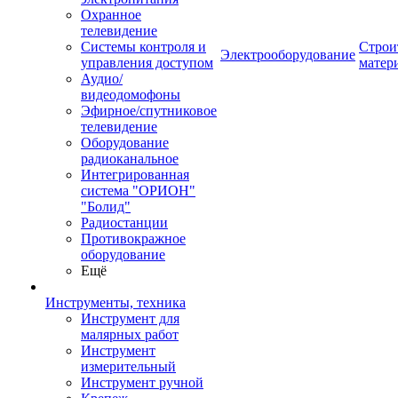
Охранное
телевидение
Системы контроля и
Строи
Электрооборудование
управления доступом
матер
Аудио/
видеодомофоны
Эфирное/спутниковое
телевидение
Оборудование
радиоканальное
Интегрированная
система "ОРИОН"
"Болид"
Радиостанции
Противокражное
оборудование
Ещё
Инструменты, техника
Инструмент для
малярных работ
Инструмент
измерительный
Инструмент ручной