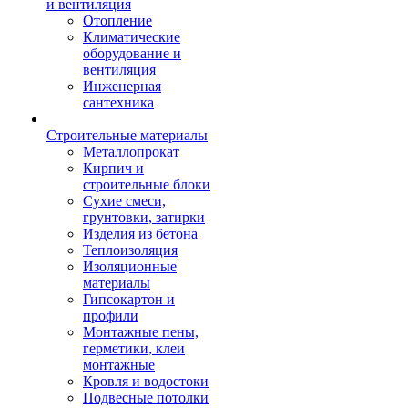
и вентиляция
Отопление
Климатические
оборудование и
вентиляция
Инженерная
сантехника
Строительные материалы
Металлопрокат
Кирпич и
строительные блоки
Сухие смеси,
грунтовки, затирки
Изделия из бетона
Теплоизоляция
Изоляционные
материалы
Гипсокартон и
профили
Монтажные пены,
герметики, клеи
монтажные
Кровля и водостоки
Подвесные потолки