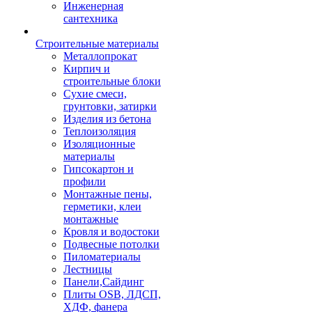
Инженерная
сантехника
Строительные материалы
Металлопрокат
Кирпич и
строительные блоки
Сухие смеси,
грунтовки, затирки
Изделия из бетона
Теплоизоляция
Изоляционные
материалы
Гипсокартон и
профили
Монтажные пены,
герметики, клеи
монтажные
Кровля и водостоки
Подвесные потолки
Пиломатериалы
Лестницы
Панели,Сайдинг
Плиты OSB, ЛДСП,
ХДФ, фанера