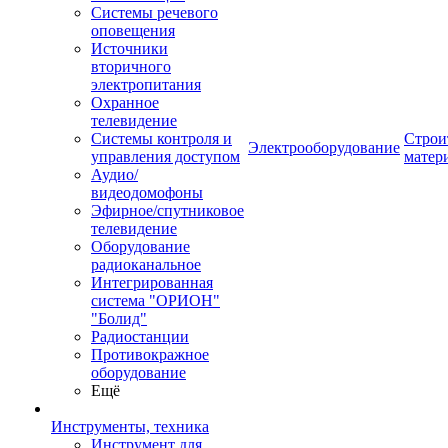
Системы речевого
оповещения
Источники
вторичного
электропитания
Охранное
телевидение
Системы контроля и
Строи
Электрооборудование
управления доступом
матер
Аудио/
видеодомофоны
Эфирное/спутниковое
телевидение
Оборудование
радиоканальное
Интегрированная
система "ОРИОН"
"Болид"
Радиостанции
Противокражное
оборудование
Ещё
Инструменты, техника
Инструмент для