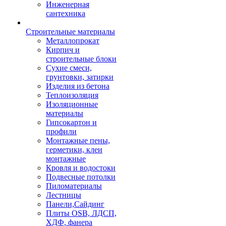
Инженерная
сантехника
Строительные материалы
Металлопрокат
Кирпич и
строительные блоки
Сухие смеси,
грунтовки, затирки
Изделия из бетона
Теплоизоляция
Изоляционные
материалы
Гипсокартон и
профили
Монтажные пены,
герметики, клеи
монтажные
Кровля и водостоки
Подвесные потолки
Пиломатериалы
Лестницы
Панели,Сайдинг
Плиты OSB, ЛДСП,
ХДФ, фанера