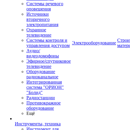
Системы речевого
оповещения
Источники
вторичного
электропитания
Охранное
телевидение
Системы контроля и
Строи
Электрооборудование
управления доступом
матер
Аудио/
видеодомофоны
Эфирное/спутниковое
телевидение
Оборудование
радиоканальное
Интегрированная
система "ОРИОН"
"Болид"
Радиостанции
Противокражное
оборудование
Ещё
Инструменты, техника
Инструмент для