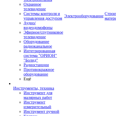
Охранное
телевидение
Системы контроля и
Строи
Электрооборудование
управления доступом
матер
Аудио/
видеодомофоны
Эфирное/спутниковое
телевидение
Оборудование
радиоканальное
Интегрированная
система "ОРИОН"
"Болид"
Радиостанции
Противокражное
оборудование
Ещё
Инструменты, техника
Инструмент для
малярных работ
Инструмент
измерительный
Инструмент ручной