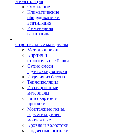
и вентиляция
Отопление
Климатические
оборудование и
вентиляция
Инженерная
сантехника
Строительные материалы
Металлопрокат
Кирпич и
строительные блоки
Сухие смеси,
грунтовки, затирки
Изделия из бетона
Теплоизоляция
Изоляционные
материалы
Гипсокартон и
профили
Монтажные пены,
герметики, клеи
монтажные
Кровля и водостоки
Подвесные потолки