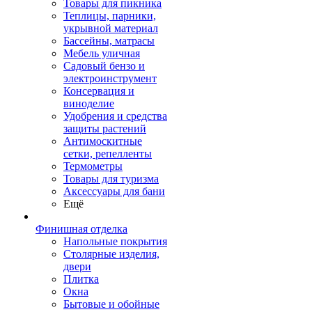
Товары для пикника
Теплицы, парники,
укрывной материал
Бассейны, матрасы
Мебель уличная
Садовый бензо и
электроинструмент
Консервация и
виноделие
Удобрения и средства
защиты растений
Антимоскитные
сетки, репелленты
Термометры
Товары для туризма
Аксессуары для бани
Ещё
Финишная отделка
Напольные покрытия
Столярные изделия,
двери
Плитка
Окна
Бытовые и обойные