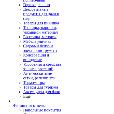
поливочный
Горшки, кашпо
Декоративные
предметы для дачи и
сада
Товары для пикника
Теплицы, парники,
укрывной материал
Бассейны, матрасы
Мебель уличная
Садовый бензо и
электроинструмент
Консервация и
виноделие
Удобрения и средства
защиты растений
Антимоскитные
сетки, репелленты
Термометры
Товары для туризма
Аксессуары для бани
Ещё
Финишная отделка
Напольные покрытия