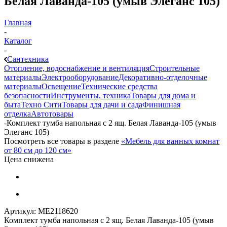
Белая Лаванда-105 (умыв Элеганс 105)
Главная
-
Каталог
-
Сантехника
Отопление, водоснабжение и вентиляция
Строительные
материалы
Электрооборудование
Декоративно-отделочные
материалы
Освещение
Технические средства
безопасности
Инструменты, техника
Товары для дома и
быта
Техно Сити
Товары для дачи и сада
Финишная
отделка
Автотовары
-
Комплект тумба напольная с 2 ящ. Белая Лаванда-105 (умыв
Элеганс 105)
Посмотреть все товары в разделе
«Мебель для ванных комнат
от 80 см до 120 см»
Цена снижена
Артикул:
МЕ2118620
Комплект тумба напольная с 2 ящ. Белая Лаванда-105 (умыв