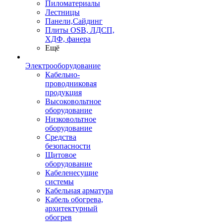
Пиломатериалы
Лестницы
Панели,Сайдинг
Плиты OSB, ЛДСП,
ХДФ, фанера
Ещё
Электрооборудование
Кабельно-
проводниковая
продукция
Высоковольтное
оборудование
Низковольтное
оборудование
Средства
безопасности
Щитовое
оборудование
Кабеленесущие
системы
Кабельная арматура
Кабель обогрева,
архитектурный
обогрев