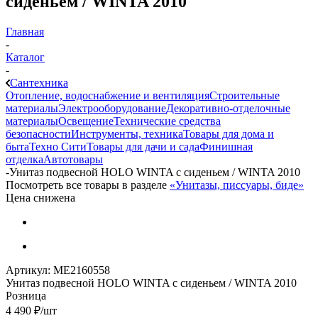
сиденьем / WINTA 2010
Главная
-
Каталог
-
Сантехника
Отопление, водоснабжение и вентиляция
Строительные
материалы
Электрооборудование
Декоративно-отделочные
материалы
Освещение
Технические средства
безопасности
Инструменты, техника
Товары для дома и
быта
Техно Сити
Товары для дачи и сада
Финишная
отделка
Автотовары
-
Унитаз подвесной HOLO WINTA с сиденьем / WINTA 2010
Посмотреть все товары в разделе
«Унитазы, писсуары, биде»
Цена снижена
Артикул:
МЕ2160558
Унитаз подвесной HOLO WINTA с сиденьем / WINTA 2010
Розница
4 490
₽
/шт