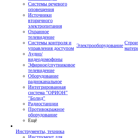
Системы речевого
оповещения
Источники
вторичного
электропитания
Охранное
телевидение
Системы контроля и
Строи
Электрооборудование
управления доступом
матер
Аудио/
видеодомофоны
Эфирное/спутниковое
телевидение
Оборудование
радиоканальное
Интегрированная
система "ОРИОН"
"Болид"
Радиостанции
Противокражное
оборудование
Ещё
Инструменты, техника
Инструмент для