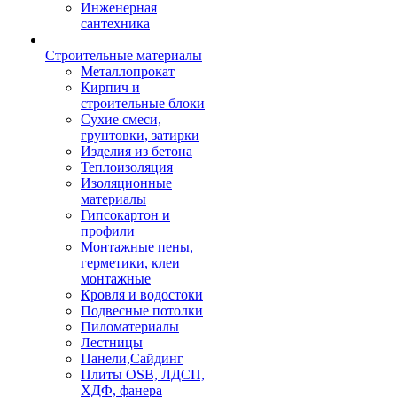
Инженерная
сантехника
Строительные материалы
Металлопрокат
Кирпич и
строительные блоки
Сухие смеси,
грунтовки, затирки
Изделия из бетона
Теплоизоляция
Изоляционные
материалы
Гипсокартон и
профили
Монтажные пены,
герметики, клеи
монтажные
Кровля и водостоки
Подвесные потолки
Пиломатериалы
Лестницы
Панели,Сайдинг
Плиты OSB, ЛДСП,
ХДФ, фанера