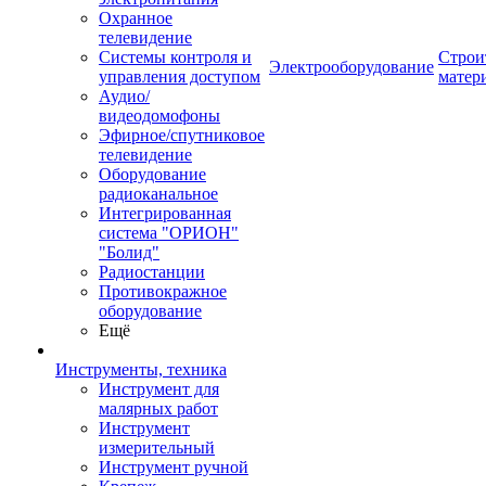
Охранное
телевидение
Системы контроля и
Строи
Электрооборудование
управления доступом
матер
Аудио/
видеодомофоны
Эфирное/спутниковое
телевидение
Оборудование
радиоканальное
Интегрированная
система "ОРИОН"
"Болид"
Радиостанции
Противокражное
оборудование
Ещё
Инструменты, техника
Инструмент для
малярных работ
Инструмент
измерительный
Инструмент ручной