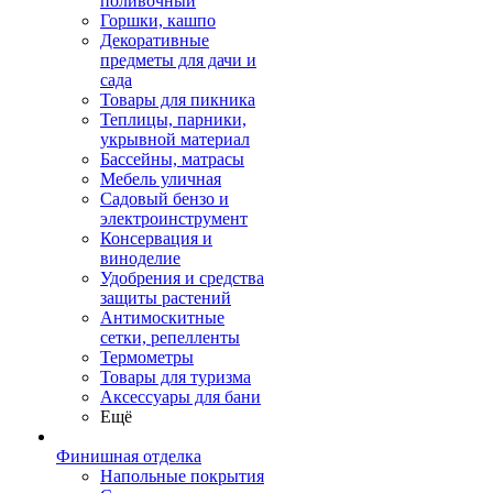
поливочный
Горшки, кашпо
Декоративные
предметы для дачи и
сада
Товары для пикника
Теплицы, парники,
укрывной материал
Бассейны, матрасы
Мебель уличная
Садовый бензо и
электроинструмент
Консервация и
виноделие
Удобрения и средства
защиты растений
Антимоскитные
сетки, репелленты
Термометры
Товары для туризма
Аксессуары для бани
Ещё
Финишная отделка
Напольные покрытия