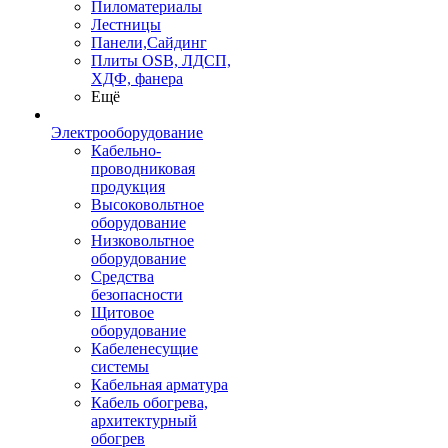
Пиломатериалы
Лестницы
Панели,Сайдинг
Плиты OSB, ЛДСП,
ХДФ, фанера
Ещё
Электрооборудование
Кабельно-
проводниковая
продукция
Высоковольтное
оборудование
Низковольтное
оборудование
Средства
безопасности
Щитовое
оборудование
Кабеленесущие
системы
Кабельная арматура
Кабель обогрева,
архитектурный
обогрев