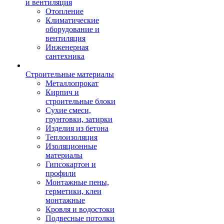
и вентиляция
Отопление
Климатические
оборудование и
вентиляция
Инженерная
сантехника
Строительные материалы
Металлопрокат
Кирпич и
строительные блоки
Сухие смеси,
грунтовки, затирки
Изделия из бетона
Теплоизоляция
Изоляционные
материалы
Гипсокартон и
профили
Монтажные пены,
герметики, клеи
монтажные
Кровля и водостоки
Подвесные потолки