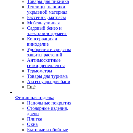
Товары для пикника
Теплицы, парники,
укрывной материал
Бассейны, матрасы
Мебель уличная
Садовый бензо и
электроинструмент
Консервация и
виноделие
Удобрения и средства
защиты растений
Антимоскитные
сетки, репелленты
Термометры
Товары для туризма
Аксессуары для бани
Ещё
Финишная отделка
Напольные покрытия
Столярные изделия,
двери
Плитка
Окна
Бытовые и обойные