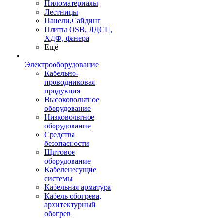
Пиломатериалы
Лестницы
Панели,Сайдинг
Плиты OSB, ЛДСП,
ХДФ, фанера
Ещё
Электрооборудование
Кабельно-
проводниковая
продукция
Высоковольтное
оборудование
Низковольтное
оборудование
Средства
безопасности
Щитовое
оборудование
Кабеленесущие
системы
Кабельная арматура
Кабель обогрева,
архитектурный
обогрев