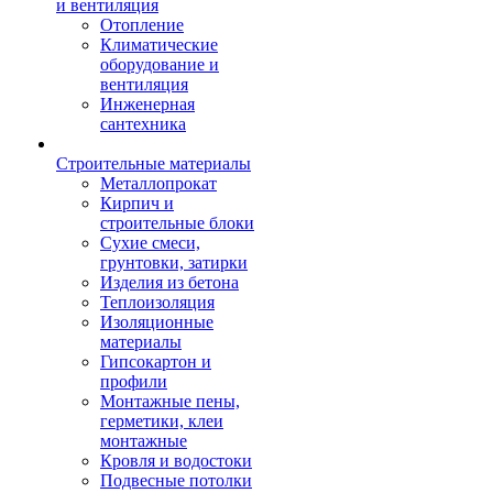
и вентиляция
Отопление
Климатические
оборудование и
вентиляция
Инженерная
сантехника
Строительные материалы
Металлопрокат
Кирпич и
строительные блоки
Сухие смеси,
грунтовки, затирки
Изделия из бетона
Теплоизоляция
Изоляционные
материалы
Гипсокартон и
профили
Монтажные пены,
герметики, клеи
монтажные
Кровля и водостоки
Подвесные потолки