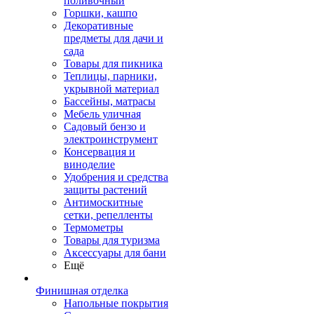
поливочный
Горшки, кашпо
Декоративные
предметы для дачи и
сада
Товары для пикника
Теплицы, парники,
укрывной материал
Бассейны, матрасы
Мебель уличная
Садовый бензо и
электроинструмент
Консервация и
виноделие
Удобрения и средства
защиты растений
Антимоскитные
сетки, репелленты
Термометры
Товары для туризма
Аксессуары для бани
Ещё
Финишная отделка
Напольные покрытия