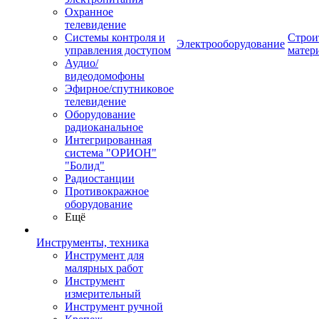
Охранное
телевидение
Системы контроля и
Строи
Электрооборудование
управления доступом
матер
Аудио/
видеодомофоны
Эфирное/спутниковое
телевидение
Оборудование
радиоканальное
Интегрированная
система "ОРИОН"
"Болид"
Радиостанции
Противокражное
оборудование
Ещё
Инструменты, техника
Инструмент для
малярных работ
Инструмент
измерительный
Инструмент ручной