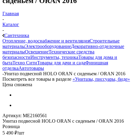
сиденьем / ORAN 2016
Главная
-
Каталог
-
Сантехника
Отопление, водоснабжение и вентиляция
Строительные
материалы
Электрооборудование
Декоративно-отделочные
материалы
Освещение
Технические средства
безопасности
Инструменты, техника
Товары для дома и
быта
Техно Сити
Товары для дачи и сада
Финишная
отделка
Автотовары
-
Унитаз подвесной HOLO ORAN с сиденьем / ORAN 2016
Посмотреть все товары в разделе
«Унитазы, писсуары, биде»
Цена снижена
Артикул:
МЕ2160561
Унитаз подвесной HOLO ORAN с сиденьем / ORAN 2016
Розница
5 490
₽
/шт