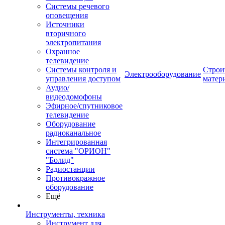
Системы речевого
оповещения
Источники
вторичного
электропитания
Охранное
телевидение
Системы контроля и
Строи
Электрооборудование
управления доступом
матер
Аудио/
видеодомофоны
Эфирное/спутниковое
телевидение
Оборудование
радиоканальное
Интегрированная
система "ОРИОН"
"Болид"
Радиостанции
Противокражное
оборудование
Ещё
Инструменты, техника
Инструмент для