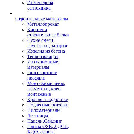
Инженерная
сантехника
Строительные материалы
Металлопрокат
Кирпич и
строительные блоки
Сухие смеси,
грунтовки, затирки
Изделия из бетона
Теплоизоляция
Изоляционные
материалы
Гипсокартон и
профили
Монтажные пены,
герметики, клеи
монтажные
Кровля и водостоки
Подвесные потолки
Пиломатериалы
Лестницы
Панели,Сайдинг
Плиты OSB, ЛДСП,
ХДФ, фанера