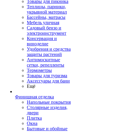
Товары для пикника
Теплицы, парники,
укрывной материал
Бассейны, матрасы
Мебель уличная
Садовый бензо и
электроинструмент
Консервация и
виноделие
Удобрения и средства
защиты растений
Антимоскитные
сетки, репелленты
Термометры
Товары для туризма
Аксессуары для бани
Ещё
Финишная отделка
Напольные покрытия
Столярные изделия,
двери
Плитка
Окна
Бытовые и обойные