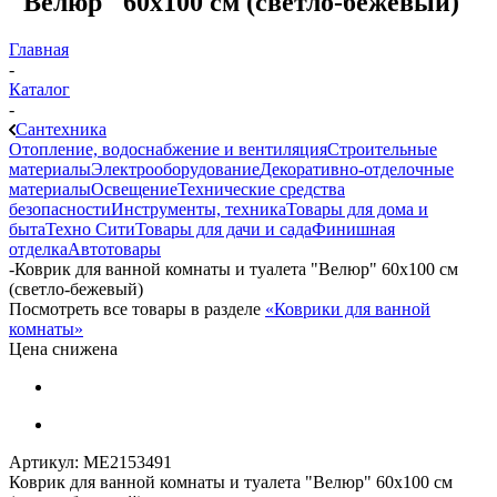
"Велюр" 60х100 см (светло-бежевый)
Главная
-
Каталог
-
Сантехника
Отопление, водоснабжение и вентиляция
Строительные
материалы
Электрооборудование
Декоративно-отделочные
материалы
Освещение
Технические средства
безопасности
Инструменты, техника
Товары для дома и
быта
Техно Сити
Товары для дачи и сада
Финишная
отделка
Автотовары
-
Коврик для ванной комнаты и туалета "Велюр" 60х100 см
(светло-бежевый)
Посмотреть все товары в разделе
«Коврики для ванной
комнаты»
Цена снижена
Артикул:
МЕ2153491
Коврик для ванной комнаты и туалета "Велюр" 60х100 см