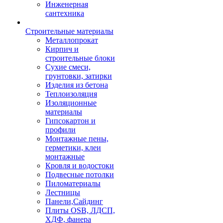
Инженерная
сантехника
Строительные материалы
Металлопрокат
Кирпич и
строительные блоки
Сухие смеси,
грунтовки, затирки
Изделия из бетона
Теплоизоляция
Изоляционные
материалы
Гипсокартон и
профили
Монтажные пены,
герметики, клеи
монтажные
Кровля и водостоки
Подвесные потолки
Пиломатериалы
Лестницы
Панели,Сайдинг
Плиты OSB, ЛДСП,
ХДФ, фанера