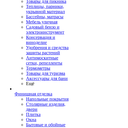
Товары для пикника
Теплицы, парники,
укрывной материал
Бассейны, матрасы
Мебель уличная
Садовый бензо и
электроинструмент
Консервация и
виноделие
Удобрения и средства
защиты растений
Антимоскитные
сетки, репелленты
Термометры
Товары для туризма
Аксессуары для бани
Ещё
Финишная отделка
Напольные покрытия
Столярные изделия,
двери
Плитка
Окна
Бытовые и обойные