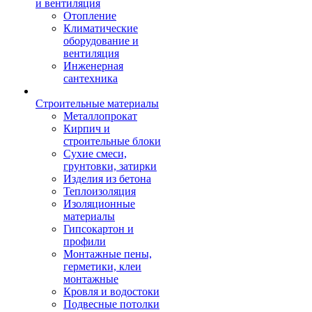
и вентиляция
Отопление
Климатические
оборудование и
вентиляция
Инженерная
сантехника
Строительные материалы
Металлопрокат
Кирпич и
строительные блоки
Сухие смеси,
грунтовки, затирки
Изделия из бетона
Теплоизоляция
Изоляционные
материалы
Гипсокартон и
профили
Монтажные пены,
герметики, клеи
монтажные
Кровля и водостоки
Подвесные потолки