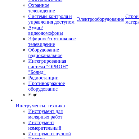
Охранное
телевидение
Системы контроля и
Строи
Электрооборудование
управления доступом
матер
Аудио/
видеодомофоны
Эфирное/спутниковое
телевидение
Оборудование
радиоканальное
Интегрированная
система "ОРИОН"
"Болид"
Радиостанции
Противокражное
оборудование
Ещё
Инструменты, техника
Инструмент для
малярных работ
Инструмент
измерительный
Инструмент ручной