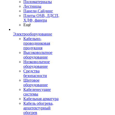
Пиломатериалы
Лестницы
Панели,Сайдинг
Плиты OSB, ЛДСП,
ХДФ, фанера
Ещё
Электрооборудование
Кабельно-
проводниковая
продукция
Высоковольтное
оборудование
Низковольтное
оборудование
Средства
безопасности
Щитовое
оборудование
Кабеленесущие
системы
Кабельная арматура
Кабель обогрева,
архитектурный
обогрев