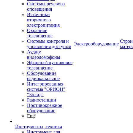
Системы речевого
оповещения
Источники
вторичного
электропитания
Охранное
телевидение
Системы контроля и
Строи
Электрооборудование
управления доступом
матер
Аудио/
видеодомофоны
Эфирное/спутниковое
телевидение
Оборудование
радиоканальное
Интегрированная
система "ОРИОН"
"Болид"
Радиостанции
Противокражное
оборудование
Ещё
Инструменты, техника
Инструмент для