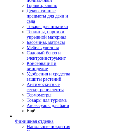
поливочный
Горшки, кашпо
Декоративные
предметы для дачи и
сада
Товары для пикника
Теплицы, парники,
укрывной материал
Бассейны, матрасы
Мебель уличная
Садовый бензо и
электроинструмент
Консервация и
виноделие
Удобрения и средства
защиты растений
Антимоскитные
сетки, репелленты
Термометры
Товары для туризма
Аксессуары для бани
Ещё
Финишная отделка
Напольные покрытия