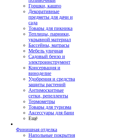
поливочный
Горшки, кашпо
Декоративные
предметы для дачи и
сада
Товары для пикника
Теплицы, парники,
укрывной материал
Бассейны, матрасы
Мебель уличная
Садовый бензо и
электроинструмент
Консервация и
виноделие
Удобрения и средства
защиты растений
Антимоскитные
сетки, репелленты
Термометры
Товары для туризма
Аксессуары для бани
Ещё
Финишная отделка
Напольные покрытия