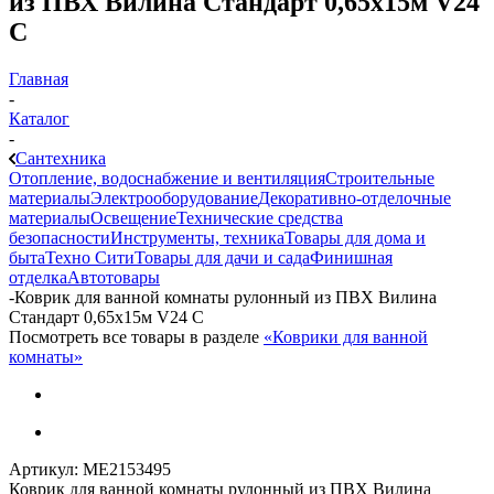
из ПВХ Вилина Стандарт 0,65х15м V24
C
Главная
-
Каталог
-
Сантехника
Отопление, водоснабжение и вентиляция
Строительные
материалы
Электрооборудование
Декоративно-отделочные
материалы
Освещение
Технические средства
безопасности
Инструменты, техника
Товары для дома и
быта
Техно Сити
Товары для дачи и сада
Финишная
отделка
Автотовары
-
Коврик для ванной комнаты рулонный из ПВХ Вилина
Стандарт 0,65х15м V24 C
Посмотреть все товары в разделе
«Коврики для ванной
комнаты»
Артикул:
МЕ2153495
Коврик для ванной комнаты рулонный из ПВХ Вилина