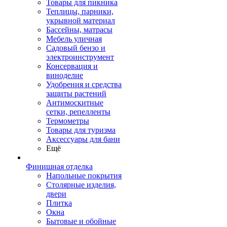
Товары для пикника
Теплицы, парники,
укрывной материал
Бассейны, матрасы
Мебель уличная
Садовый бензо и
электроинструмент
Консервация и
виноделие
Удобрения и средства
защиты растений
Антимоскитные
сетки, репелленты
Термометры
Товары для туризма
Аксессуары для бани
Ещё
Финишная отделка
Напольные покрытия
Столярные изделия,
двери
Плитка
Окна
Бытовые и обойные