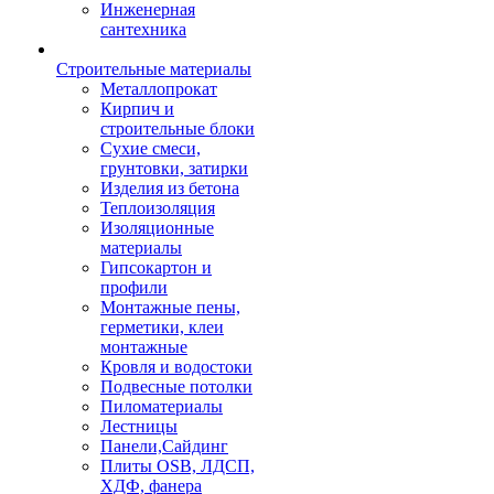
Инженерная
сантехника
Строительные материалы
Металлопрокат
Кирпич и
строительные блоки
Сухие смеси,
грунтовки, затирки
Изделия из бетона
Теплоизоляция
Изоляционные
материалы
Гипсокартон и
профили
Монтажные пены,
герметики, клеи
монтажные
Кровля и водостоки
Подвесные потолки
Пиломатериалы
Лестницы
Панели,Сайдинг
Плиты OSB, ЛДСП,
ХДФ, фанера