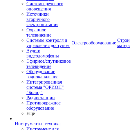
Системы речевого
оповещения
Источники
вторичного
электропитания
Охранное
телевидение
Системы контроля и
Строи
Электрооборудование
управления доступом
матер
Аудио/
видеодомофоны
Эфирное/спутниковое
телевидение
Оборудование
радиоканальное
Интегрированная
система "ОРИОН"
"Болид"
Радиостанции
Противокражное
оборудование
Ещё
Инструменты, техника
Инструмент для