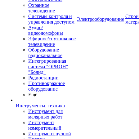
Охранное
телевидение
Системы контроля и
Строи
Электрооборудование
управления доступом
матер
Аудио/
видеодомофоны
Эфирное/спутниковое
телевидение
Оборудование
радиоканальное
Интегрированная
система "ОРИОН"
"Болид"
Радиостанции
Противокражное
оборудование
Ещё
Инструменты, техника
Инструмент для
малярных работ
Инструмент
измерительный
Инструмент ручной