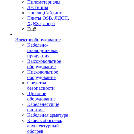
Пиломатериалы
Лестницы
Панели,Сайдинг
Плиты OSB, ЛДСП,
ХДФ, фанера
Ещё
Электрооборудование
Кабельно-
проводниковая
продукция
Высоковольтное
оборудование
Низковольтное
оборудование
Средства
безопасности
Щитовое
оборудование
Кабеленесущие
системы
Кабельная арматура
Кабель обогрева,
архитектурный
обогрев