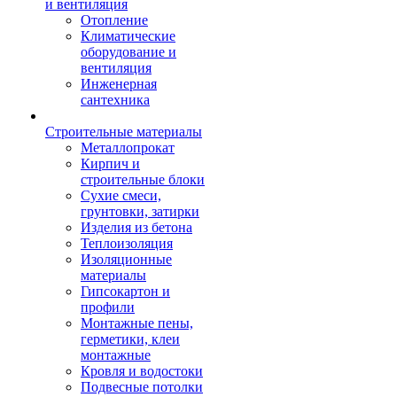
и вентиляция
Отопление
Климатические
оборудование и
вентиляция
Инженерная
сантехника
Строительные материалы
Металлопрокат
Кирпич и
строительные блоки
Сухие смеси,
грунтовки, затирки
Изделия из бетона
Теплоизоляция
Изоляционные
материалы
Гипсокартон и
профили
Монтажные пены,
герметики, клеи
монтажные
Кровля и водостоки
Подвесные потолки