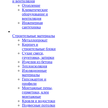
и вентиляция
Отопление
Климатические
оборудование и
вентиляция
Инженерная
сантехника
Строительные материалы
Металлопрокат
Кирпич и
строительные блоки
Сухие смеси,
грунтовки, затирки
Изделия из бетона
Теплоизоляция
Изоляционные
материалы
Гипсокартон и
профили
Монтажные пены,
герметики, клеи
монтажные
Кровля и водостоки
Подвесные потолки