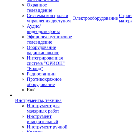
Охранное
телевидение
Системы контроля и
Строи
Электрооборудование
управления доступом
матер
Аудио/
видеодомофоны
Эфирное/спутниковое
телевидение
Оборудование
радиоканальное
Интегрированная
система "ОРИОН"
"Болид"
Радиостанции
Противокражное
оборудование
Ещё
Инструменты, техника
Инструмент для
малярных работ
Инструмент
измерительный
Инструмент ручной