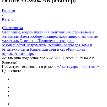
Decore 55.39.04 АВ (блистер)
Главная
-
Каталог
-
Сантехника
Отопление, водоснабжение и вентиляция
Строительные
материалы
Электрооборудование
Декоративно-отделочные
материалы
Освещение
Технические средства
безопасности
Инструменты, техника
Товары для дома и
быта
Техно Сити
Товары для дачи и сада
Финишная
отделка
Автотовары
-
Мыльница подвесная MANZZARO Decore 55.39.04 АВ
(блистер)
Посмотреть все товары в разделе
«Аксессуары подвесные»
Цена снижена