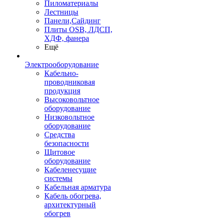
Пиломатериалы
Лестницы
Панели,Сайдинг
Плиты OSB, ЛДСП,
ХДФ, фанера
Ещё
Электрооборудование
Кабельно-
проводниковая
продукция
Высоковольтное
оборудование
Низковольтное
оборудование
Средства
безопасности
Щитовое
оборудование
Кабеленесущие
системы
Кабельная арматура
Кабель обогрева,
архитектурный
обогрев