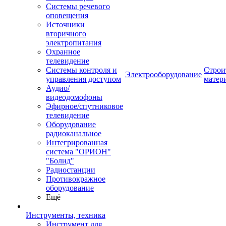
Системы речевого
оповещения
Источники
вторичного
электропитания
Охранное
телевидение
Системы контроля и
Строи
Электрооборудование
управления доступом
матер
Аудио/
видеодомофоны
Эфирное/спутниковое
телевидение
Оборудование
радиоканальное
Интегрированная
система "ОРИОН"
"Болид"
Радиостанции
Противокражное
оборудование
Ещё
Инструменты, техника
Инструмент для