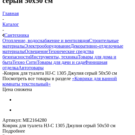
серый 50х50 см
Главная
-
Каталог
-
Сантехника
Отопление, водоснабжение и вентиляция
Строительные
материалы
Электрооборудование
Декоративно-отделочные
материалы
Освещение
Технические средства
безопасности
Инструменты, техника
Товары для дома и
быта
Техно Сити
Товары для дачи и сада
Финишная
отделка
Автотовары
-
Коврик для туалета HJ-C 1305 Джулия серый 50х50 см
Посмотреть все товары в разделе
«Коврики для ванной
комнаты текстильный»
Цена снижена
Артикул:
МЕ2164280
Коврик для туалета HJ-C 1305 Джулия серый 50х50 см
Подробнее