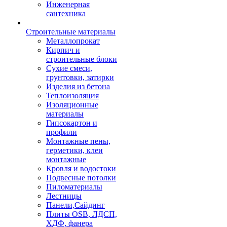
Инженерная
сантехника
Строительные материалы
Металлопрокат
Кирпич и
строительные блоки
Сухие смеси,
грунтовки, затирки
Изделия из бетона
Теплоизоляция
Изоляционные
материалы
Гипсокартон и
профили
Монтажные пены,
герметики, клеи
монтажные
Кровля и водостоки
Подвесные потолки
Пиломатериалы
Лестницы
Панели,Сайдинг
Плиты OSB, ЛДСП,
ХДФ, фанера