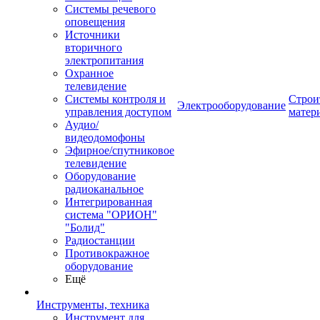
Системы речевого
оповещения
Источники
вторичного
электропитания
Охранное
телевидение
Системы контроля и
Строи
Электрооборудование
управления доступом
матер
Аудио/
видеодомофоны
Эфирное/спутниковое
телевидение
Оборудование
радиоканальное
Интегрированная
система "ОРИОН"
"Болид"
Радиостанции
Противокражное
оборудование
Ещё
Инструменты, техника
Инструмент для