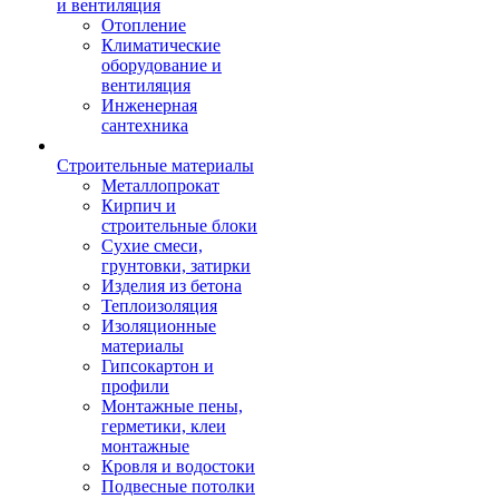
и вентиляция
Отопление
Климатические
оборудование и
вентиляция
Инженерная
сантехника
Строительные материалы
Металлопрокат
Кирпич и
строительные блоки
Сухие смеси,
грунтовки, затирки
Изделия из бетона
Теплоизоляция
Изоляционные
материалы
Гипсокартон и
профили
Монтажные пены,
герметики, клеи
монтажные
Кровля и водостоки
Подвесные потолки