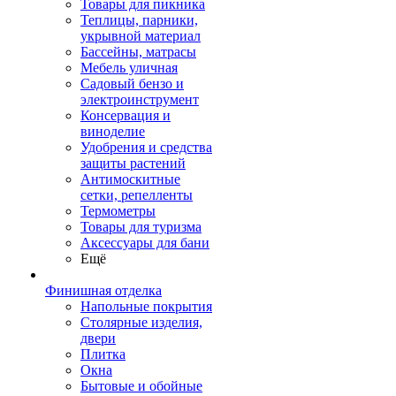
Товары для пикника
Теплицы, парники,
укрывной материал
Бассейны, матрасы
Мебель уличная
Садовый бензо и
электроинструмент
Консервация и
виноделие
Удобрения и средства
защиты растений
Антимоскитные
сетки, репелленты
Термометры
Товары для туризма
Аксессуары для бани
Ещё
Финишная отделка
Напольные покрытия
Столярные изделия,
двери
Плитка
Окна
Бытовые и обойные