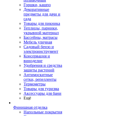
поливочный
Горшки, кашпо
Декоративные
предметы для дачи и
сада
Товары для пикника
Теплицы, парники,
укрывной материал
Бассейны, матрасы
Мебель уличная
Садовый бензо и
электроинструмент
Консервация и
виноделие
Удобрения и средства
защиты растений
Антимоскитные
сетки, репелленты
Термометры
Товары для туризма
Аксессуары для бани
Ещё
Финишная отделка
Напольные покрытия