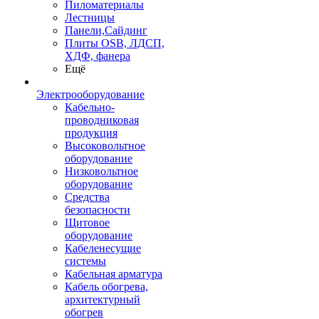
Пиломатериалы
Лестницы
Панели,Сайдинг
Плиты OSB, ЛДСП,
ХДФ, фанера
Ещё
Электрооборудование
Кабельно-
проводниковая
продукция
Высоковольтное
оборудование
Низковольтное
оборудование
Средства
безопасности
Щитовое
оборудование
Кабеленесущие
системы
Кабельная арматура
Кабель обогрева,
архитектурный
обогрев