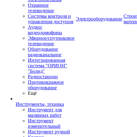
Охранное
телевидение
Системы контроля и
Строи
Электрооборудование
управления доступом
матер
Аудио/
видеодомофоны
Эфирное/спутниковое
телевидение
Оборудование
радиоканальное
Интегрированная
система "ОРИОН"
"Болид"
Радиостанции
Противокражное
оборудование
Ещё
Инструменты, техника
Инструмент для
малярных работ
Инструмент
измерительный
Инструмент ручной