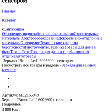
сенсором
Главная
-
Каталог
-
Сантехника
Отопление, водоснабжение и вентиляция
Строительные
материалы
Электрооборудование
Декоративно-отделочные
материалы
Освещение
Технические средства
безопасности
Инструменты, техника
Товары для дома и
быта
Техно Сити
Товары для дачи и сада
Финишная
отделка
Автотовары
-
Зеркало "Bruno Led" 600*600 с сенсором
Посмотреть все товары в разделе
«Зеркала для ванных
комнат»
Артикул:
МЕ2165048
Зеркало "Bruno Led" 600*600 с сенсором
Подробнее
3 800
₽
/шт