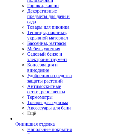
поливочный
Горшки, кашпо
Декоративные
предметы для дачи и
сада
Товары для пикника
Теплицы, парники,
укрывной материал
Бассейны, матрасы
Мебель уличная
Садовый бензо и
электроинструмент
Консервация и
виноделие
Удобрения и средства
защиты растений
Антимоскитные
сетки, репелленты
Термометры
Товары для туризма
Аксессуары для бани
Ещё
Финишная отделка
Напольные покрытия