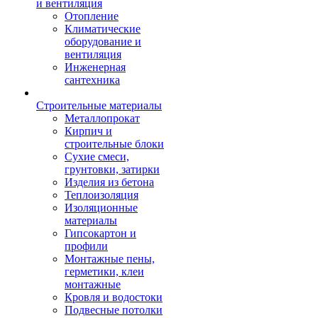
и вентиляция
Отопление
Климатические
оборудование и
вентиляция
Инженерная
сантехника
Строительные материалы
Металлопрокат
Кирпич и
строительные блоки
Сухие смеси,
грунтовки, затирки
Изделия из бетона
Теплоизоляция
Изоляционные
материалы
Гипсокартон и
профили
Монтажные пены,
герметики, клеи
монтажные
Кровля и водостоки
Подвесные потолки