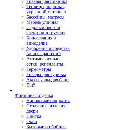
Товары для пикника
Теплицы, парники,
укрывной материал
Бассейны, матрасы
Мебель уличная
Садовый бензо и
электроинструмент
Консервация и
виноделие
Удобрения и средства
защиты растений
Антимоскитные
сетки, репелленты
Термометры
Товары для туризма
Аксессуары для бани
Ещё
Финишная отделка
Напольные покрытия
Столярные изделия,
двери
Плитка
Окна
Бытовые и обойные