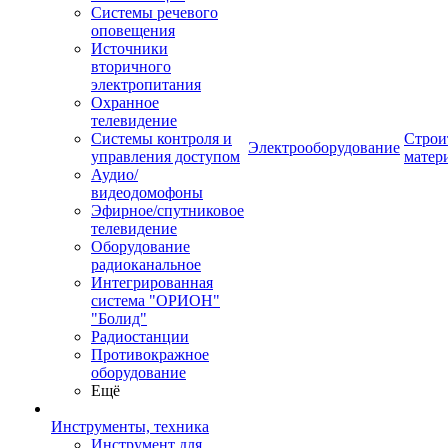
Системы речевого
оповещения
Источники
вторичного
электропитания
Охранное
телевидение
Системы контроля и
Строи
Электрооборудование
управления доступом
матер
Аудио/
видеодомофоны
Эфирное/спутниковое
телевидение
Оборудование
радиоканальное
Интегрированная
система "ОРИОН"
"Болид"
Радиостанции
Противокражное
оборудование
Ещё
Инструменты, техника
Инструмент для