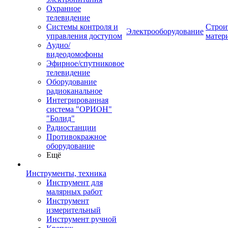
Охранное
телевидение
Системы контроля и
Строи
Электрооборудование
управления доступом
матер
Аудио/
видеодомофоны
Эфирное/спутниковое
телевидение
Оборудование
радиоканальное
Интегрированная
система "ОРИОН"
"Болид"
Радиостанции
Противокражное
оборудование
Ещё
Инструменты, техника
Инструмент для
малярных работ
Инструмент
измерительный
Инструмент ручной