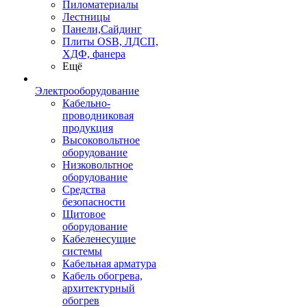
Пиломатериалы
Лестницы
Панели,Сайдинг
Плиты OSB, ЛДСП,
ХДФ, фанера
Ещё
Электрооборудование
Кабельно-
проводниковая
продукция
Высоковольтное
оборудование
Низковольтное
оборудование
Средства
безопасности
Щитовое
оборудование
Кабеленесущие
системы
Кабельная арматура
Кабель обогрева,
архитектурный
обогрев