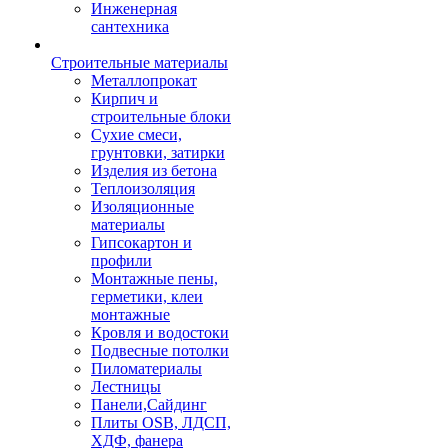
Инженерная
сантехника
Строительные материалы
Металлопрокат
Кирпич и
строительные блоки
Сухие смеси,
грунтовки, затирки
Изделия из бетона
Теплоизоляция
Изоляционные
материалы
Гипсокартон и
профили
Монтажные пены,
герметики, клеи
монтажные
Кровля и водостоки
Подвесные потолки
Пиломатериалы
Лестницы
Панели,Сайдинг
Плиты OSB, ЛДСП,
ХДФ, фанера