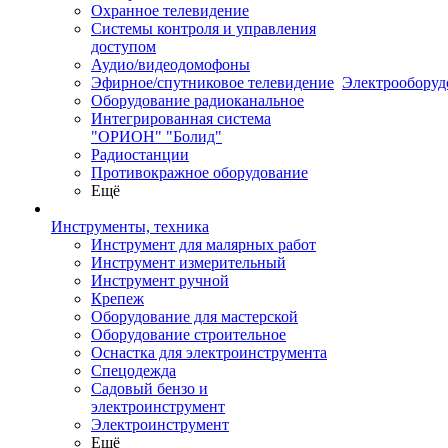
Охранное телевидение
Системы контроля и управления
доступом
Аудио/видеодомофоны
Эфирное/спутниковое телевидение
Электрооборуд
Оборудование радиоканальное
Интегрированная система
"ОРИОН" "Болид"
Радиостанции
Противокражное оборудование
Ещё
Инструменты, техника
Инструмент для малярных работ
Инструмент измерительный
Инструмент ручной
Крепеж
Оборудование для мастерской
Оборудование строительное
Оснастка для электроинструмента
Спецодежда
Садовый бензо и
электроинструмент
Электроинструмент
Ещё