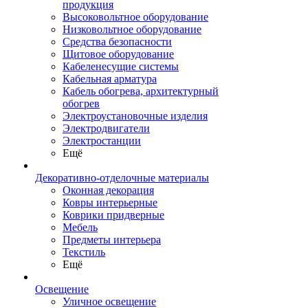
продукция
Высоковольтное оборудование
Низковольтное оборудование
Средства безопасности
Щитовое оборудование
Кабеленесущие системы
Кабельная арматура
Кабель обогрева, архитектурный
обогрев
Электроустановочные изделия
Электродвигатели
Электростанции
Ещё
Декоративно-отделочные материалы
Оконная декорация
Ковры интерьерные
Коврики придверные
Мебель
Предметы интерьера
Текстиль
Ещё
Освещение
Уличное освещение