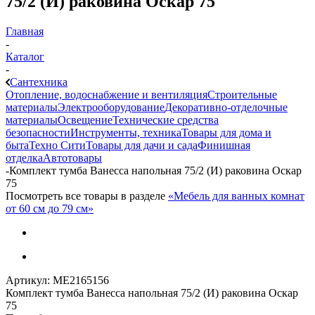
75/2 (И) раковина Оскар 75
Главная
-
Каталог
-
Сантехника
Отопление, водоснабжение и вентиляция
Строительные
материалы
Электрооборудование
Декоративно-отделочные
материалы
Освещение
Технические средства
безопасности
Инструменты, техника
Товары для дома и
быта
Техно Сити
Товары для дачи и сада
Финишная
отделка
Автотовары
-
Комплект тумба Ванесса напольная 75/2 (И) раковина Оскар
75
Посмотреть все товары в разделе
«Мебель для ванных комнат
от 60 см до 79 см»
Артикул:
МЕ2165156
Комплект тумба Ванесса напольная 75/2 (И) раковина Оскар
75