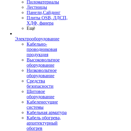
Пиломатериалы
Лестницы
Панели,Сайдинг
Плиты OSB, ЛДСП,
ХДФ, фанера
Ещё
Электрооборудование
Кабельно-
проводниковая
продукция
Высоковольтное
оборудование
Низковольтное
оборудование
Средства
безопасности
Щитовое
оборудование
Кабеленесущие
системы
Кабельная арматура
Кабель обогрева,
архитектурный
обогрев