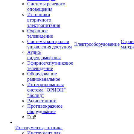
Системы речевого
оповещения
Источники
вторичного
электропитания
Охранное
телевидение
Системы контроля и
Строи
Электрооборудование
управления доступом
матер
Аудио/
видеодомофоны
Эфирное/спутниковое
телевидение
Оборудование
радиоканальное
Интегрированная
система "ОРИОН"
"Болид"
Радиостанции
Противокражное
оборудование
Ещё
Инструменты, техника
Инструмент для