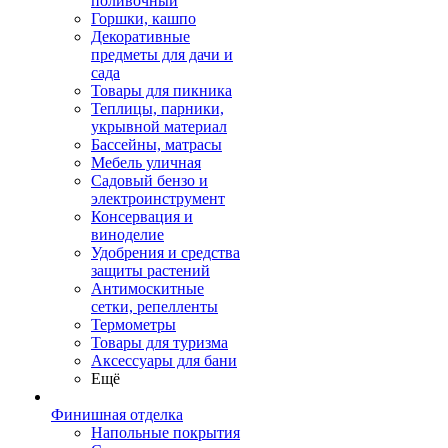
поливочный
Горшки, кашпо
Декоративные
предметы для дачи и
сада
Товары для пикника
Теплицы, парники,
укрывной материал
Бассейны, матрасы
Мебель уличная
Садовый бензо и
электроинструмент
Консервация и
виноделие
Удобрения и средства
защиты растений
Антимоскитные
сетки, репелленты
Термометры
Товары для туризма
Аксессуары для бани
Ещё
Финишная отделка
Напольные покрытия