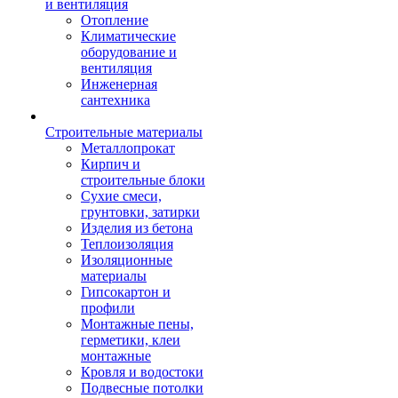
и вентиляция
Отопление
Климатические
оборудование и
вентиляция
Инженерная
сантехника
Строительные материалы
Металлопрокат
Кирпич и
строительные блоки
Сухие смеси,
грунтовки, затирки
Изделия из бетона
Теплоизоляция
Изоляционные
материалы
Гипсокартон и
профили
Монтажные пены,
герметики, клеи
монтажные
Кровля и водостоки
Подвесные потолки