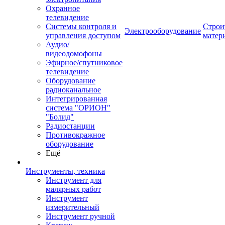
Охранное
телевидение
Системы контроля и
Строи
Электрооборудование
управления доступом
матер
Аудио/
видеодомофоны
Эфирное/спутниковое
телевидение
Оборудование
радиоканальное
Интегрированная
система "ОРИОН"
"Болид"
Радиостанции
Противокражное
оборудование
Ещё
Инструменты, техника
Инструмент для
малярных работ
Инструмент
измерительный
Инструмент ручной