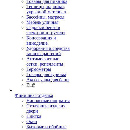
Товары для пикника
Теплицы, парники,
укрывной материал
Бассейны, матрасы
Мебель уличная
Садовый бензо и
электроинструмент
Консервация и
виноделие
Удобрения и средства
защиты растений
Антимоскитные
сетки, репелленты
Термометры
Товары для туризма
Аксессуары для бани
Ещё
Финишная отделка
Напольные покрытия
Столярные изделия,
двери
Плитка
Окна
Бытовые и обойные