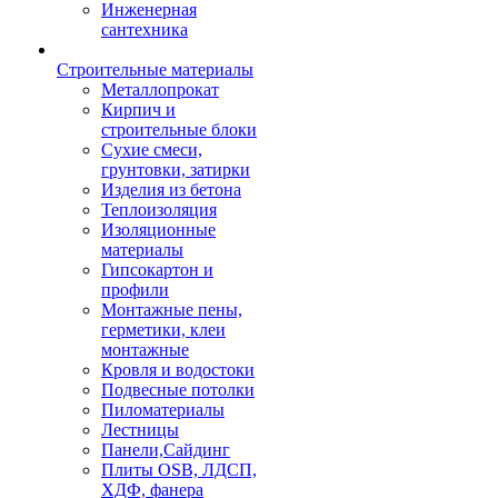
Инженерная
сантехника
Строительные материалы
Металлопрокат
Кирпич и
строительные блоки
Сухие смеси,
грунтовки, затирки
Изделия из бетона
Теплоизоляция
Изоляционные
материалы
Гипсокартон и
профили
Монтажные пены,
герметики, клеи
монтажные
Кровля и водостоки
Подвесные потолки
Пиломатериалы
Лестницы
Панели,Сайдинг
Плиты OSB, ЛДСП,
ХДФ, фанера