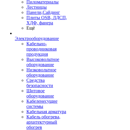
Пиломатериалы
Лестницы
Панели,Сайдинг
Плиты OSB, ЛДСП,
ХДФ, фанера
Ещё
Электрооборудование
Кабельно-
проводниковая
продукция
Высоковольтное
оборудование
Низковольтное
оборудование
Средства
безопасности
Щитовое
оборудование
Кабеленесущие
системы
Кабельная арматура
Кабель обогрева,
архитектурный
обогрев