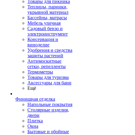
Товары для пикника
Теплицы, парники,
укрывной материал
Бассейны, матрасы
Мебель уличная
Садовый бензо и
электроинструмент
Консервация и
виноделие
Удобрения и средства
защиты растений
Антимоскитные
сетки, репелленты
Термометры
Товары для туризма
Аксессуары для бани
Ещё
Финишная отделка
Напольные покрытия
Столярные изделия,
двери
Плитка
Окна
Бытовые и обойные