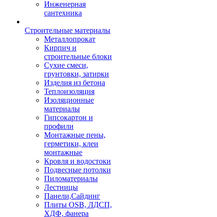
Инженерная
сантехника
Строительные материалы
Металлопрокат
Кирпич и
строительные блоки
Сухие смеси,
грунтовки, затирки
Изделия из бетона
Теплоизоляция
Изоляционные
материалы
Гипсокартон и
профили
Монтажные пены,
герметики, клеи
монтажные
Кровля и водостоки
Подвесные потолки
Пиломатериалы
Лестницы
Панели,Сайдинг
Плиты OSB, ЛДСП,
ХДФ, фанера