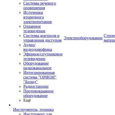
Системы речевого
оповещения
Источники
вторичного
электропитания
Охранное
телевидение
Системы контроля и
Строи
Электрооборудование
управления доступом
матер
Аудио/
видеодомофоны
Эфирное/спутниковое
телевидение
Оборудование
радиоканальное
Интегрированная
система "ОРИОН"
"Болид"
Радиостанции
Противокражное
оборудование
Ещё
Инструменты, техника
Инструмент для