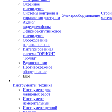
Охранное
телевидение
Системы контроля и
Строи
Электрооборудование
управления доступом
матер
Аудио/
видеодомофоны
Эфирное/спутниковое
телевидение
Оборудование
радиоканальное
Интегрированная
система "ОРИОН"
"Болид"
Радиостанции
Противокражное
оборудование
Ещё
Инструменты, техника
Инструмент для
малярных работ
Инструмент
измерительный
Инструмент ручной