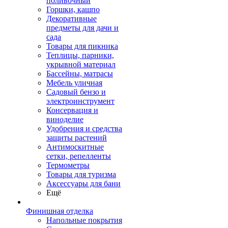
поливочный
Горшки, кашпо
Декоративные
предметы для дачи и
сада
Товары для пикника
Теплицы, парники,
укрывной материал
Бассейны, матрасы
Мебель уличная
Садовый бензо и
электроинструмент
Консервация и
виноделие
Удобрения и средства
защиты растений
Антимоскитные
сетки, репелленты
Термометры
Товары для туризма
Аксессуары для бани
Ещё
Финишная отделка
Напольные покрытия