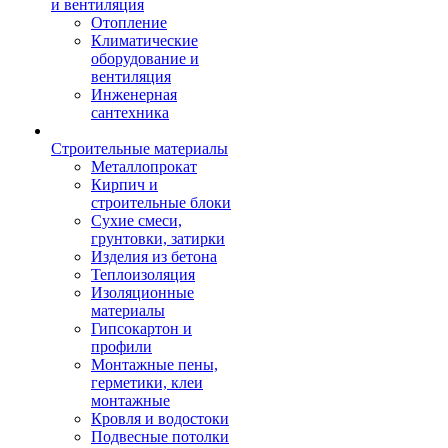
и вентиляция
Отопление
Климатические
оборудование и
вентиляция
Инженерная
сантехника
Строительные материалы
Металлопрокат
Кирпич и
строительные блоки
Сухие смеси,
грунтовки, затирки
Изделия из бетона
Теплоизоляция
Изоляционные
материалы
Гипсокартон и
профили
Монтажные пены,
герметики, клеи
монтажные
Кровля и водостоки
Подвесные потолки