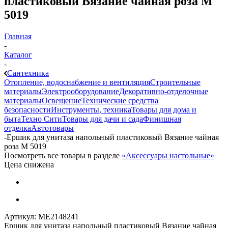
пластиковый Вязание чайная роза М
5019
Главная
-
Каталог
-
Сантехника
Отопление, водоснабжение и вентиляция
Строительные
материалы
Электрооборудование
Декоративно-отделочные
материалы
Освещение
Технические средства
безопасности
Инструменты, техника
Товары для дома и
быта
Техно Сити
Товары для дачи и сада
Финишная
отделка
Автотовары
-
Ершик для унитаза напольный пластиковый Вязание чайная
роза М 5019
Посмотреть все товары в разделе
«Аксессуары настольные»
Цена снижена
Артикул:
МЕ2148241
Ершик для унитаза напольный пластиковый Вязание чайная