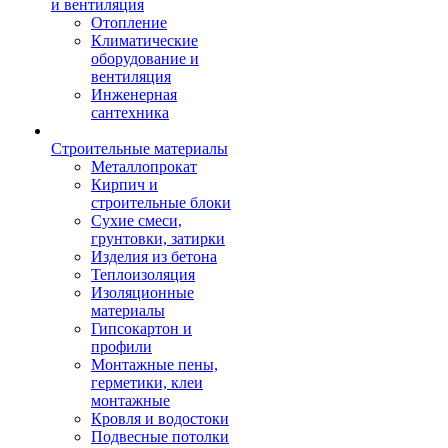
и вентиляция
Отопление
Климатические
оборудование и
вентиляция
Инженерная
сантехника
Строительные материалы
Металлопрокат
Кирпич и
строительные блоки
Сухие смеси,
грунтовки, затирки
Изделия из бетона
Теплоизоляция
Изоляционные
материалы
Гипсокартон и
профили
Монтажные пены,
герметики, клеи
монтажные
Кровля и водостоки
Подвесные потолки