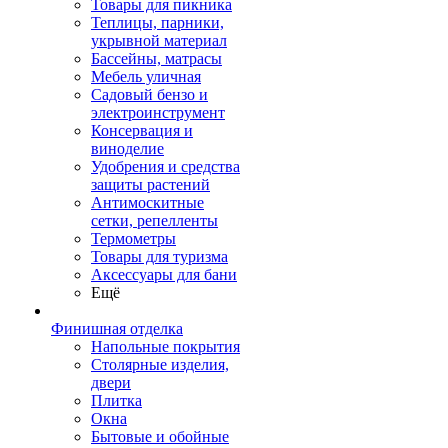
Товары для пикника
Теплицы, парники,
укрывной материал
Бассейны, матрасы
Мебель уличная
Садовый бензо и
электроинструмент
Консервация и
виноделие
Удобрения и средства
защиты растений
Антимоскитные
сетки, репелленты
Термометры
Товары для туризма
Аксессуары для бани
Ещё
Финишная отделка
Напольные покрытия
Столярные изделия,
двери
Плитка
Окна
Бытовые и обойные