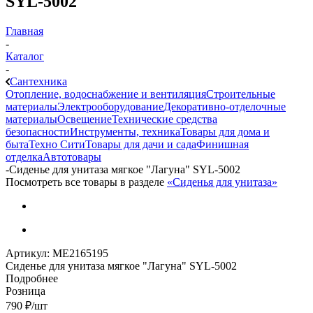
SYL-5002
Главная
-
Каталог
-
Сантехника
Отопление, водоснабжение и вентиляция
Строительные
материалы
Электрооборудование
Декоративно-отделочные
материалы
Освещение
Технические средства
безопасности
Инструменты, техника
Товары для дома и
быта
Техно Сити
Товары для дачи и сада
Финишная
отделка
Автотовары
-
Сиденье для унитаза мягкое "Лагуна" SYL-5002
Посмотреть все товары в разделе
«Сиденья для унитаза»
Артикул:
МЕ2165195
Сиденье для унитаза мягкое "Лагуна" SYL-5002
Подробнее
Розница
790
₽
/шт