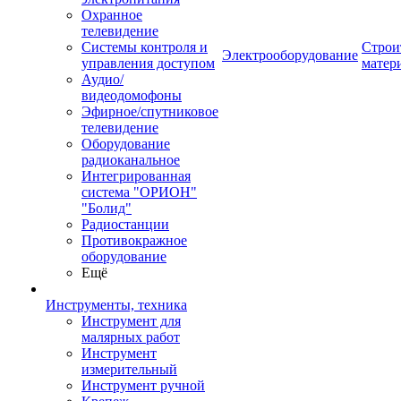
Охранное
телевидение
Системы контроля и
Строи
Электрооборудование
управления доступом
матер
Аудио/
видеодомофоны
Эфирное/спутниковое
телевидение
Оборудование
радиоканальное
Интегрированная
система "ОРИОН"
"Болид"
Радиостанции
Противокражное
оборудование
Ещё
Инструменты, техника
Инструмент для
малярных работ
Инструмент
измерительный
Инструмент ручной