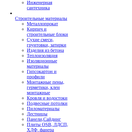
Инженерная
сантехника
Строительные материалы
Металлопрокат
Кирпич и
строительные блоки
Сухие смеси,
грунтовки, затирки
Изделия из бетона
Теплоизоляция
Изоляционные
материалы
Гипсокартон и
профили
Монтажные пены,
герметики, клеи
монтажные
Кровля и водостоки
Подвесные потолки
Пиломатериалы
Лестницы
Панели,Сайдинг
Плиты OSB, ЛДСП,
ХДФ, фанера