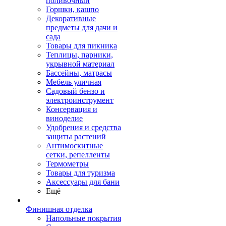
поливочный
Горшки, кашпо
Декоративные
предметы для дачи и
сада
Товары для пикника
Теплицы, парники,
укрывной материал
Бассейны, матрасы
Мебель уличная
Садовый бензо и
электроинструмент
Консервация и
виноделие
Удобрения и средства
защиты растений
Антимоскитные
сетки, репелленты
Термометры
Товары для туризма
Аксессуары для бани
Ещё
Финишная отделка
Напольные покрытия