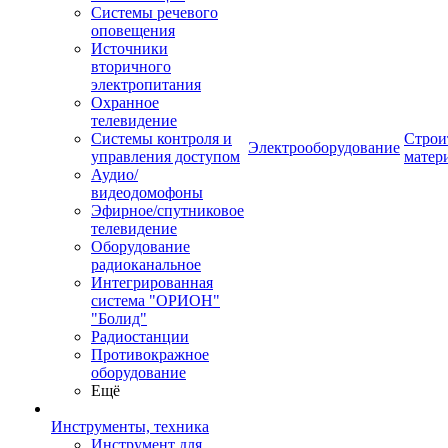
Системы речевого
оповещения
Источники
вторичного
электропитания
Охранное
телевидение
Системы контроля и
Строи
Электрооборудование
управления доступом
матер
Аудио/
видеодомофоны
Эфирное/спутниковое
телевидение
Оборудование
радиоканальное
Интегрированная
система "ОРИОН"
"Болид"
Радиостанции
Противокражное
оборудование
Ещё
Инструменты, техника
Инструмент для