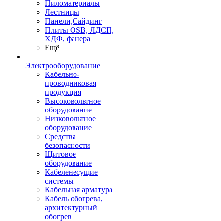
Пиломатериалы
Лестницы
Панели,Сайдинг
Плиты OSB, ЛДСП,
ХДФ, фанера
Ещё
Электрооборудование
Кабельно-
проводниковая
продукция
Высоковольтное
оборудование
Низковольтное
оборудование
Средства
безопасности
Щитовое
оборудование
Кабеленесущие
системы
Кабельная арматура
Кабель обогрева,
архитектурный
обогрев