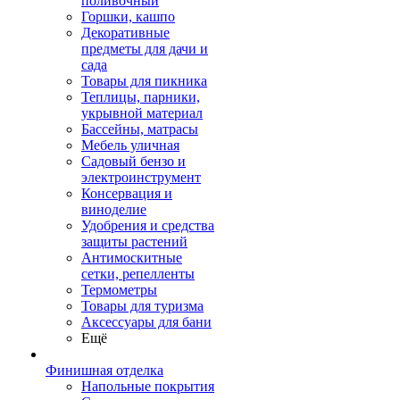
поливочный
Горшки, кашпо
Декоративные
предметы для дачи и
сада
Товары для пикника
Теплицы, парники,
укрывной материал
Бассейны, матрасы
Мебель уличная
Садовый бензо и
электроинструмент
Консервация и
виноделие
Удобрения и средства
защиты растений
Антимоскитные
сетки, репелленты
Термометры
Товары для туризма
Аксессуары для бани
Ещё
Финишная отделка
Напольные покрытия