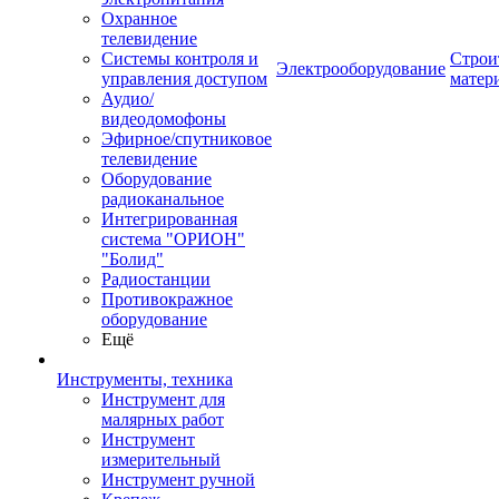
Охранное
телевидение
Системы контроля и
Строи
Электрооборудование
управления доступом
матер
Аудио/
видеодомофоны
Эфирное/спутниковое
телевидение
Оборудование
радиоканальное
Интегрированная
система "ОРИОН"
"Болид"
Радиостанции
Противокражное
оборудование
Ещё
Инструменты, техника
Инструмент для
малярных работ
Инструмент
измерительный
Инструмент ручной