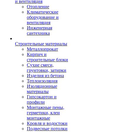
и вентиляция
Отопление
Климатические
оборудование и
вентиляция
Инженерная
сантехника
Строительные материалы
Металлопрокат
Кирпич и
строительные блоки
Сухие смеси,
грунтовки, затирки
Изделия из бетона
Теплоизоляция
Изоляционные
материалы
Гипсокартон и
профили
Монтажные пены,
герметики, клеи
монтажные
Кровля и водостоки
Подвесные потолки