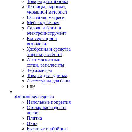
Товары для пикника
Теплицы, парники,
укрывной материал
Бассейны, матрасы
Мебель уличная
Садовый бензо и
электроинструмент
Консервация и
виноделие
Удобрения и средства
защиты растений
Антимоскитные
сетки, репелленты
Термометры
Товары для туризма
Аксессуары для бани
Ещё
Финишная отделка
Напольные покрытия
Столярные изделия,
двери
Плитка
Окна
Бытовые и обойные