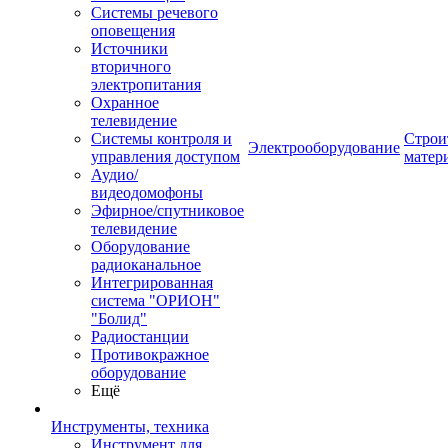
Системы речевого
оповещения
Источники
вторичного
электропитания
Охранное
телевидение
Системы контроля и
Строи
Электрооборудование
управления доступом
матер
Аудио/
видеодомофоны
Эфирное/спутниковое
телевидение
Оборудование
радиоканальное
Интегрированная
система "ОРИОН"
"Болид"
Радиостанции
Противокражное
оборудование
Ещё
Инструменты, техника
Инструмент для