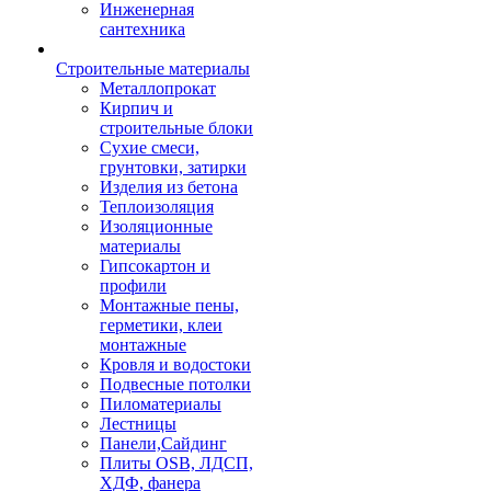
Инженерная
сантехника
Строительные материалы
Металлопрокат
Кирпич и
строительные блоки
Сухие смеси,
грунтовки, затирки
Изделия из бетона
Теплоизоляция
Изоляционные
материалы
Гипсокартон и
профили
Монтажные пены,
герметики, клеи
монтажные
Кровля и водостоки
Подвесные потолки
Пиломатериалы
Лестницы
Панели,Сайдинг
Плиты OSB, ЛДСП,
ХДФ, фанера