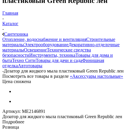
пластиковый Green Republic лен
Главная
-
Каталог
-
Сантехника
Отопление, водоснабжение и вентиляция
Строительные
материалы
Электрооборудование
Декоративно-отделочные
материалы
Освещение
Технические средства
безопасности
Инструменты, техника
Товары для дома и
быта
Техно Сити
Товары для дачи и сада
Финишная
отделка
Автотовары
-
Дозатор для жидкого мыла пластиковый Green Republic лен
Посмотреть все товары в разделе
«Аксессуары настольные»
Цена снижена
Артикул:
МЕ2146891
Дозатор для жидкого мыла пластиковый Green Republic лен
Подробнее
Розница