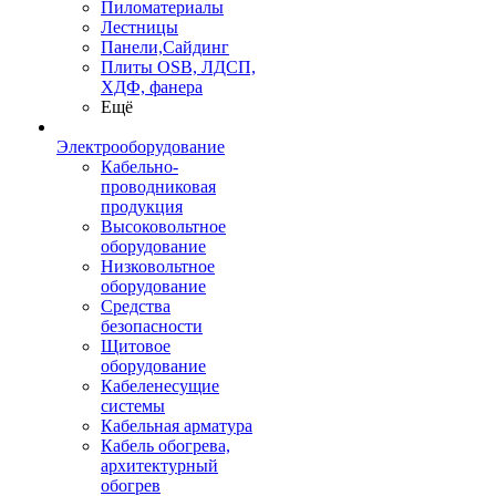
Пиломатериалы
Лестницы
Панели,Сайдинг
Плиты OSB, ЛДСП,
ХДФ, фанера
Ещё
Электрооборудование
Кабельно-
проводниковая
продукция
Высоковольтное
оборудование
Низковольтное
оборудование
Средства
безопасности
Щитовое
оборудование
Кабеленесущие
системы
Кабельная арматура
Кабель обогрева,
архитектурный
обогрев