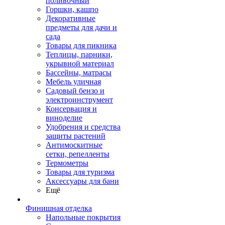
поливочный
Горшки, кашпо
Декоративные
предметы для дачи и
сада
Товары для пикника
Теплицы, парники,
укрывной материал
Бассейны, матрасы
Мебель уличная
Садовый бензо и
электроинструмент
Консервация и
виноделие
Удобрения и средства
защиты растений
Антимоскитные
сетки, репелленты
Термометры
Товары для туризма
Аксессуары для бани
Ещё
Финишная отделка
Напольные покрытия