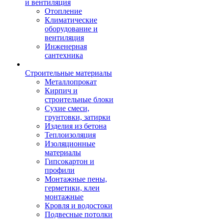
и вентиляция
Отопление
Климатические
оборудование и
вентиляция
Инженерная
сантехника
Строительные материалы
Металлопрокат
Кирпич и
строительные блоки
Сухие смеси,
грунтовки, затирки
Изделия из бетона
Теплоизоляция
Изоляционные
материалы
Гипсокартон и
профили
Монтажные пены,
герметики, клеи
монтажные
Кровля и водостоки
Подвесные потолки