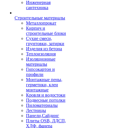
Инженерная
сантехника
Строительные материалы
Металлопрокат
Кирпич и
строительные блоки
Сухие смеси,
грунтовки, затирки
Изделия из бетона
Теплоизоляция
Изоляционные
материалы
Гипсокартон и
профили
Монтажные пены,
герметики, клеи
монтажные
Кровля и водостоки
Подвесные потолки
Пиломатериалы
Лестницы
Панели,Сайдинг
Плиты OSB, ЛДСП,
ХДФ, фанера