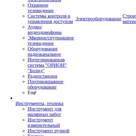
Охранное
телевидение
Системы контроля и
Строи
Электрооборудование
управления доступом
матер
Аудио/
видеодомофоны
Эфирное/спутниковое
телевидение
Оборудование
радиоканальное
Интегрированная
система "ОРИОН"
"Болид"
Радиостанции
Противокражное
оборудование
Ещё
Инструменты, техника
Инструмент для
малярных работ
Инструмент
измерительный
Инструмент ручной