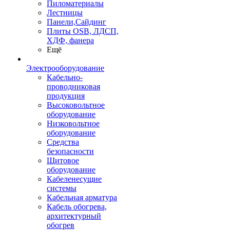
Пиломатериалы
Лестницы
Панели,Сайдинг
Плиты OSB, ЛДСП,
ХДФ, фанера
Ещё
Электрооборудование
Кабельно-
проводниковая
продукция
Высоковольтное
оборудование
Низковольтное
оборудование
Средства
безопасности
Щитовое
оборудование
Кабеленесущие
системы
Кабельная арматура
Кабель обогрева,
архитектурный
обогрев