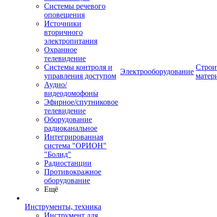
Системы речевого
оповещения
Источники
вторичного
электропитания
Охранное
телевидение
Системы контроля и
Строи
Электрооборудование
управления доступом
матер
Аудио/
видеодомофоны
Эфирное/спутниковое
телевидение
Оборудование
радиоканальное
Интегрированная
система "ОРИОН"
"Болид"
Радиостанции
Противокражное
оборудование
Ещё
Инструменты, техника
Инструмент для