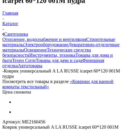
icarpet 60*120 001М пудра
Главная
-
Каталог
-
Сантехника
Отопление, водоснабжение и вентиляция
Строительные
материалы
Электрооборудование
Декоративно-отделочные
материалы
Освещение
Технические средства
безопасности
Инструменты, техника
Товары для дома и
быта
Техно Сити
Товары для дачи и сада
Финишная
отделка
Автотовары
-
Коврик универсальный A LA RUSSE icarpet 60*120 001М
пудра
Посмотреть все товары в разделе
«Коврики для ванной
комнаты текстильный»
Цена снижена
Артикул:
МЕ2160456
Коврик универсальный A LA RUSSE icarpet 60*120 001М