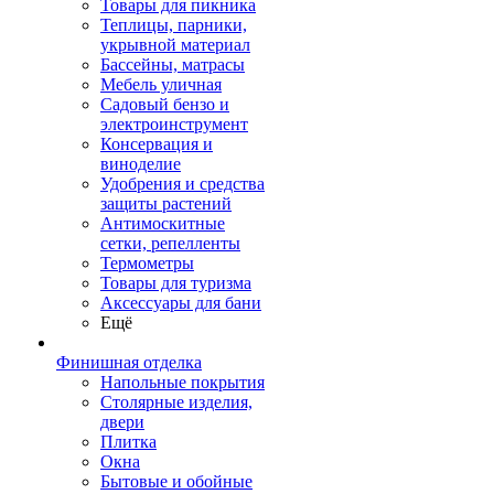
Товары для пикника
Теплицы, парники,
укрывной материал
Бассейны, матрасы
Мебель уличная
Садовый бензо и
электроинструмент
Консервация и
виноделие
Удобрения и средства
защиты растений
Антимоскитные
сетки, репелленты
Термометры
Товары для туризма
Аксессуары для бани
Ещё
Финишная отделка
Напольные покрытия
Столярные изделия,
двери
Плитка
Окна
Бытовые и обойные