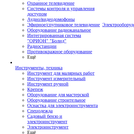
Охранное телевидение
Системы контроля и управления
доступом
Аудио/видеодомофоны
Эфирное/спутниковое телевидение
Электрооборуд
Оборудование радиоканальное
Интегрированная система
"ОРИОН" "Болид"
Радиостанции
Противокражное оборудование
Ещё
Инструменты, техника
Инструмент для малярных работ
Инструмент измерительный
Инструмент ручной
Крепеж
Оборудование для мастерской
Оборудование строительное
Оснастка для электроинструмента
Спецодежда
Садовый бензо и
электроинструмент
Электроинструмент
Ещё