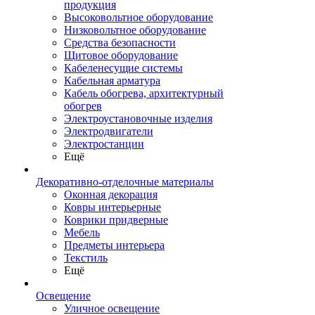
продукция
Высоковольтное оборудование
Низковольтное оборудование
Средства безопасности
Щитовое оборудование
Кабеленесущие системы
Кабельная арматура
Кабель обогрева, архитектурный
обогрев
Электроустановочные изделия
Электродвигатели
Электростанции
Ещё
Декоративно-отделочные материалы
Оконная декорация
Ковры интерьерные
Коврики придверные
Мебель
Предметы интерьера
Текстиль
Ещё
Освещение
Уличное освещение